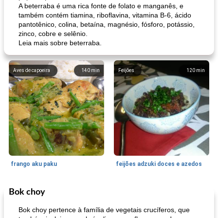
A beterraba é uma rica fonte de folato e manganês, e
também contém tiamina, riboflavina, vitamina B-6, ácido
pantotênico, colina, betaína, magnésio, fósforo, potássio,
zinco, cobre e selênio.
Leia mais sobre beterraba.
Aves de capoeira
140
min
Feijões
120
min
frango aku paku
feijões adzuki doces e azedos
Bok choy
Bolos
30
min
Sudoeste da Ásia (Oriente Médio)
70
min
Bok choy pertence à família de vegetais crucíferos, que