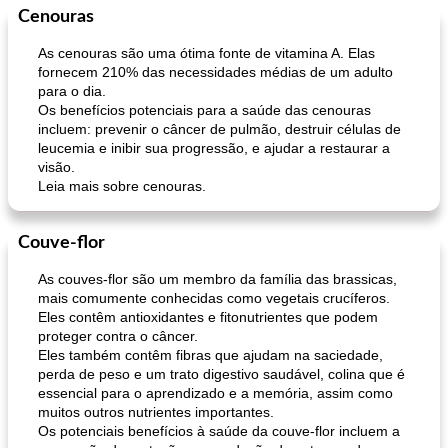
Cenouras
Marcas de Confiança: Receitas e
105
min
Feriados e Eventos
0
min
Dicas
As cenouras são uma ótima fonte de vitamina A. Elas
fornecem 210% das necessidades médias de um adulto
para o dia.
Os benefícios potenciais para a saúde das cenouras
incluem: prevenir o câncer de pulmão, destruir células de
leucemia e inibir sua progressão, e ajudar a restaurar a
visão.
Leia mais sobre cenouras.
pimentas recheadas de estilo italiano
mandelbread
Couve-flor
As couves-flor são um membro da família das brassicas,
mais comumente conhecidas como vegetais crucíferos.
Eles contêm antioxidantes e fitonutrientes que podem
proteger contra o câncer.
Eles também contêm fibras que ajudam na saciedade,
perda de peso e um trato digestivo saudável, colina que é
essencial para o aprendizado e a memória, assim como
muitos outros nutrientes importantes.
Os potenciais benefícios à saúde da couve-flor incluem a