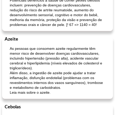
Potenciais benefícios à saúde de comer peixes oleosos
incluem: prevenção de doenças cardiovasculares,
redução do risco de artrite reumatoide, aumento do
desenvolvimento sensorial, cognitivo e motor do bebê,
melhoria da memória, proteção da visão e prevenção de
problemas orais e câncer de pele. [! 67 => 1140 = 40!
lasanha de cacciatore
brownies de abobrinha fudgy (ovo, nozes e sem lactose)
Azeite
As pessoas que consomem azeite regularmente têm
menor risco de desenvolver doenças cardiovasculares,
incluindo hipertensão (pressão alta), acidente vascular
cerebral e hiperlipidemia (níveis elevados de colesterol e
triglicerídeos).
Além disso, a ingestão de azeite pode ajudar a tratar
inflamação, disfunção endotelial (problemas com os
revestimentos internos dos vasos sanguíneos), trombose
e metabolismo de carboidratos.
Leia mais sobre o azeite.
Cebolas