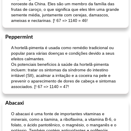
noroeste da China. Eles são um membro da família das
frutas de caroço, o que significa que eles têm uma grande
semente média, juntamente com cerejas, damascos,
ameixas e nectarinas. [! 67 => 1140 = 46!
Peppermint
A hortelã-pimenta é usada como remédio tradicional ou
popular para várias doenças e condições devido a seus
efeitos calmantes.
Os potenciais benefícios à saúde da hortelã-pimenta
incluem: tratar os sintomas da síndrome do intestino
irritável (SII), acalmar a irritação e a coceira na pele e
prevenir o aparecimento de dores de cabeça e sintomas
associados. [! 67 => 1140 = 47!
Abacaxi
O abacaxi é uma fonte de importantes vitaminas e
minerais, como a tiamina, a riboflavina, a vitamina B-6, o
folato, o ácido pantotênico, o magnésio, o manganês e o
potássio. Também contém antioxidantes e polifenóis,