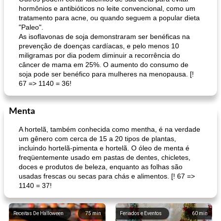
hormônios e antibióticos no leite convencional, como um
tratamento para acne, ou quando seguem a popular dieta
"Paleo".
As isoflavonas de soja demonstraram ser benéficas na
prevenção de doenças cardíacas, e pelo menos 10
miligramas por dia podem diminuir a recorrência do
câncer de mama em 25%. O aumento do consumo de
soja pode ser benéfico para mulheres na menopausa. [!
67 => 1140 = 36!
Menta
A hortelã, também conhecida como mentha, é na verdade
um gênero com cerca de 15 a 20 tipos de plantas,
incluindo hortelã-pimenta e hortelã. O óleo de menta é
freqüentemente usado em pastas de dentes, chicletes,
doces e produtos de beleza, enquanto as folhas são
usadas frescas ou secas para chás e alimentos. [! 67 =>
1140 = 37!
Receitas De Halloween
75
min
Feriados e Eventos
60
min