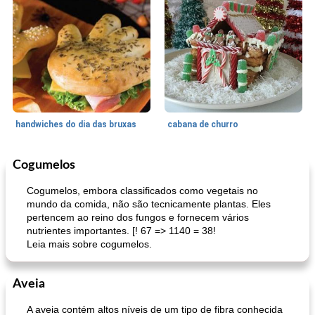
handwiches do dia das bruxas
cabana de churro
Cogumelos
Acompanhamento
55
min
Uma refeição prato
30
min
Cogumelos, embora classificados como vegetais no
mundo da comida, não são tecnicamente plantas. Eles
pertencem ao reino dos fungos e fornecem vários
nutrientes importantes. [! 67 => 1140 = 38!
Leia mais sobre cogumelos.
Aveia
molho barbecue fácil do eixo
cordeiro marroquino com tomate e cuscuz
A aveia contém altos níveis de um tipo de fibra conhecida