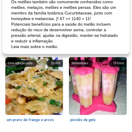
Os melões também são comumente conhecidos como
melões, melaços, melões e melões persas. Eles são um
membro da família botânica Cucurbitaceae, junto com
honeydew e melancias. [! 67 => 1140 = 11!
Potenciais benefícios para a saúde do melão incluem
redução do risco de desenvolver asma, controlar a
pressão arterial, ajudar na digestão, manter-se hidratado
e reduzir a inflamação.
Leia mais sobre o melão.
Uma refeição prato
25
min
Sobremesas
130
min
um prato de frango e arcos
picolés de gelo