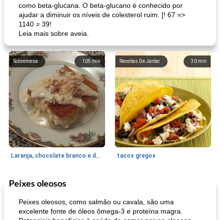
como beta-glucana. O beta-glucano é conhecido por
ajudar a diminuir os níveis de colesterol ruim. [! 67 =>
1140 = 39!
Leia mais sobre aveia.
Sobremesa
105
min
Receitas De Jantar
30
min
Laranja, chocolate branco e doces de damasco
tacos gregos
Peixes oleosos
Coxa de frango e perna
85
min
Sobremesa
45
min
Peixes oleosos, como salmão ou cavala, são uma
excelente fonte de óleos ômega-3 e proteína magra.