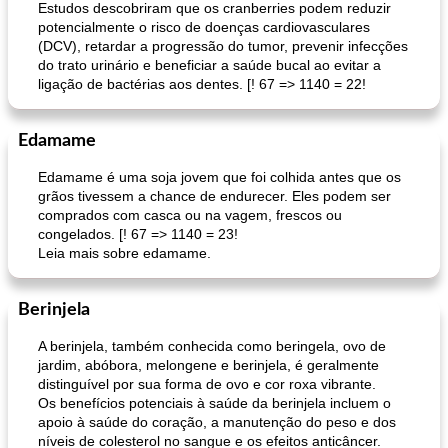
Estudos descobriram que os cranberries podem reduzir
potencialmente o risco de doenças cardiovasculares
(DCV), retardar a progressão do tumor, prevenir infecções
do trato urinário e beneficiar a saúde bucal ao evitar a
ligação de bactérias aos dentes. [! 67 => 1140 = 22!
Edamame
Edamame é uma soja jovem que foi colhida antes que os
grãos tivessem a chance de endurecer. Eles podem ser
comprados com casca ou na vagem, frescos ou
congelados. [! 67 => 1140 = 23!
Leia mais sobre edamame.
Berinjela
A berinjela, também conhecida como beringela, ovo de
jardim, abóbora, melongene e berinjela, é geralmente
distinguível por sua forma de ovo e cor roxa vibrante.
Os benefícios potenciais à saúde da berinjela incluem o
apoio à saúde do coração, a manutenção do peso e dos
níveis de colesterol no sangue e os efeitos anticâncer.