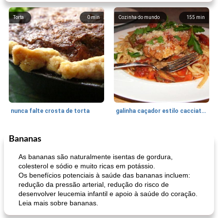
Torta
0
min
Cozinha do mundo
155
min
nunca falte crosta de torta
galinha caçador estilo cacciatore
Bananas
Feriados e Eventos
1470
min
Punch Beverage
25
min
As bananas são naturalmente isentas de gordura,
colesterol e sódio e muito ricas em potássio.
Os benefícios potenciais à saúde das bananas incluem:
redução da pressão arterial, redução do risco de
desenvolver leucemia infantil e apoio à saúde do coração.
Leia mais sobre bananas.