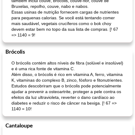
também inclui couve, brócolis, couve-flor, couve de
Bruxelas, repolho, couve, nabo e nabos.
Essas usinas de nutrição fornecem cargas de nutrientes
para pequenas calorias. Se você está tentando comer
mais saudável, vegetais crucíferos como o bok choy
devem estar bem no topo da sua lista de compras. [! 67
=> 1140 = 9!
muffins de farelo de harriet
sopa de lentilha líbia
Brócolis
O brócolis contém altos níveis de fibra (solúvel e insolúvel)
e é uma rica fonte de vitamina C.
Além disso, o brócolis é rico em vitamina A, ferro, vitamina
K, vitaminas do complexo B, zinco, fósforo e fitonutrientes.
Estudos descobriram que o brócolis pode potencialmente
ajudar a prevenir a osteoartrite, proteger a pele contra os
efeitos da luz ultravioleta, reverter o dano cardíaco ao
diabetes e reduzir o risco de câncer na bexiga. [! 67 =>
1140 = 10!
Cantaloupe