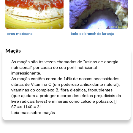
ovos mexicana
bolo de brunch de laranja
Maçãs
Pães De Fermento
130
min
Vegetal
25
min
As maçãs são às vezes chamadas de "usinas de energia
nutricional" por causa de seu perfil nutricional
impressionante.
As maçãs contêm cerca de 14% de nossas necessidades
diárias de Vitamina C (um poderoso antioxidante natural),
vitaminas do complexo B, fibra dietética, fitonutrientes
(que ajudam a proteger o corpo dos efeitos prejudiciais da
livre radicais livres) e minerais como cálcio e potássio. [!
67 => 1140 = 3!
pão plano (out)
macarrão e cenouras com ervas picadas
Leia mais sobre maçãs.