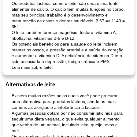
Os produtos lácteos, como o leite, são uma ótima fonte
alimentar de cálcio. O cálcio tem muitas funções no corpo,
mas seu principal trabalho é o desenvolvimento e
manutenção de ossos e dentes saudáveis. [! 67 => 1140 =
35!
O leite também fornece magnésio, fósforo, vitamina A,
riboflavina, vitaminas B-6 e B-12.
Os potenciais benefícios para a saúde do leite incluem:
manter os ossos, a pressão arterial e a saúde do coração
e aumentar a vitamina D. A deficiência de vitamina D tem
sido associada à depressão, fadiga crônica e PMS.
Leia mais sobre leite.
Alternativas de leite
Existem muitas razões pelas quais você pode procurar
uma alternativa para produtos lácteos, sendo as mais
comuns as alergias e a intolerância à lactose.
Algumas pessoas optam por não consumir laticínios para
seguir uma dieta vegana, o que evita qualquer alimento
que venha de um animal, incluindo leite, queijo, ovos e
mel.
Outros podem cortar laticínios de sua dieta para evitar