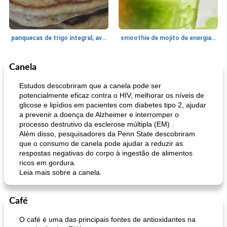
panquecas de trigo integral, aveia e banana
smoothie de mojito de energia verde
Canela
Bebidas
2
min
Bebidas
7
min
Estudos descobriram que a canela pode ser
potencialmente eficaz contra o HIV, melhorar os níveis de
glicose e lipídios em pacientes com diabetes tipo 2, ajudar
a prevenir a doença de Alzheimer e interromper o
processo destrutivo da esclerose múltipla (EM) .
Além disso, pesquisadores da Penn State descobriram
que o consumo de canela pode ajudar a reduzir as
respostas negativas do corpo à ingestão de alimentos
ricos em gordura.
bomba de caramelo
nescafé
Leia mais sobre a canela.
Café
O café é uma das principais fontes de antioxidantes na