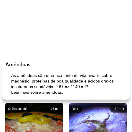
Amêndoas
As amêndoas são uma rica fonte de vitamina E, cobre,
magnésio, proteínas de boa qualidade e ácidos graxos
insaturados saudáveis. [! 67 => 1140 = 2!
Leia mais sobre amêndoas.
Café da manhã
23
min
Pães
70
min