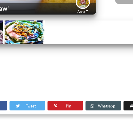
law'
Anna T
Tweet
Pin
Whatsapp