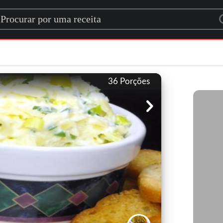
rch for a recipe
36
Porções