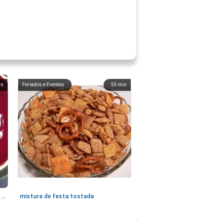
in
Feriados e Eventos
55
min
cheesecake com cranberry esmalte e airelas açucaradas
mistura de festa tostada