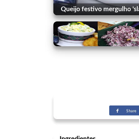
Queijo festivo mergulho 's
Share
Ingredientes