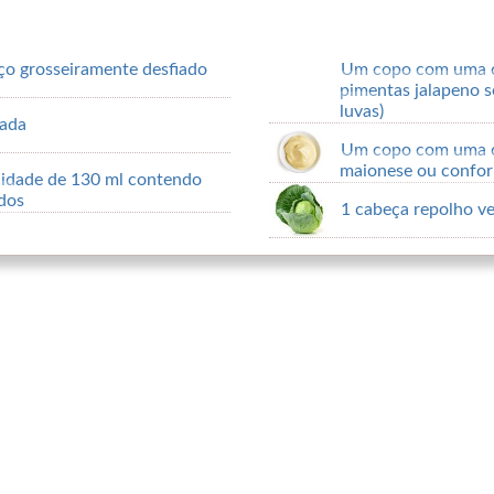
ço grosseiramente desfiado
Um copo com uma c
pimentas jalapeno s
luvas)
cada
Um copo com uma c
maionese ou confor
dade de 130 ml contendo
dos
1 cabeça repolho v