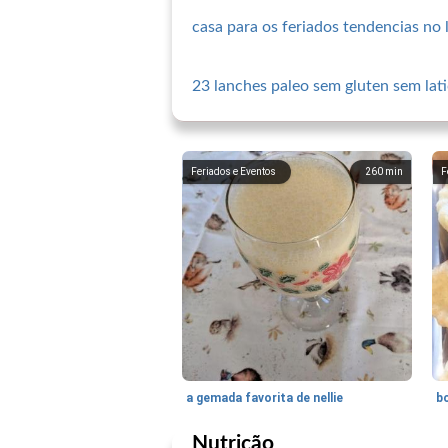
casa para os feriados tendencias no 
23 lanches paleo sem gluten sem lati
Feriados e Eventos
260
min
F
a gemada favorita de nellie
b
Nutrição