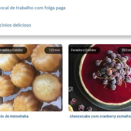
local de trabalho com folga paga
cinios delicioso
eriados e Eventos
120
min
Feriados e Eventos
590
m
olo de minnehaha