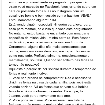
amorosa e provavelmente se perguntam por que não
viram você marcado no Facebook fotos jorrando sobre um
cara ou postando fotos suas no Instagram com um
cavalheiro bonito e bem vestido com a hashtag "#BAE."
Estou namorando alguém? SIM.
Está vendo alguém especial? Ninguém para levar para
casa para mamãe, se é isso que você está perguntando.
No entanto, estou bastante encantado com uma parte
específica da minha vida - minha carreira. Está ficando
muito sério, e eu definitivamente vejo um futuro lá.
Certamente, alguns dias são mais estressantes que
outros, mas com esses desafios, sou capaz de crescer
como resultado. Profissionalmente, emocionalmente e
mentalmente, sou feliz. Quando ser solteiro nas férias se
tornou tão negativo?
Aqui está o porquê de ser solteiro durante a temporada de
férias é realmente incrível:
1. Você não precisa se comprometer. Não é necessário
dividir as férias na casa de cada família, pois você está
voando sozinho. Vá às festas que servem sua bebida
favorita e dê os melhores presentes. Desculpe, tia
Joanne, você perde novamente este ano.
2. Você pode se mimar. Você escreveu sua lista de
feriados, então parece a melhor ideia que você acabou de