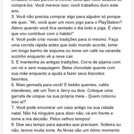
comprá-los. Você merece isso; você trabalhou duro este
ano.
3. Você não precisa comprar algo para alguém só porque
ele quer. "Ah, você quer um novo jogo para o PlayStation?
Adoro quando você fica sentado o dia todo e joga. É claro
que vou contribuir com o hábito!"
4. Você pode criar novas tradições para si mesmo. Faça
uma corrida rápida antes que todo mundo acorde, tome
um longo banho de espuma ou tome um café na varanda
sozinho enquanto vê a neve cair.
5. E mantenha as antigas tradições. Corra de pijama com
um nó e sem maquiagem. Beba chocolate quente com
sua mãe enquanto a ajuda a fazer seus biscoitos
favoritos.
6. Mais gemada para você! E bebês quentes, cafés
irlandeses, até um Tom e Jerry ou dois. Coloque uma
garrafa de uísque na sua própria meia - Quem colocou
isso aí?
7. Você pode encontrar um caso antigo na sua cidade
natal. Não há ninguém para dizer não; vá em frente e
tome a má decisão. Pelos velhos tempos!
8. Doe seu tempo para aqueles que precisam. Solteira ou
não, temos muita sorte. As férias são um ótimo momento