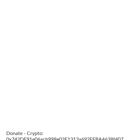
Donate - Crypto:
0x742DF91e06acb998e03F1313a692FFBA4638f407