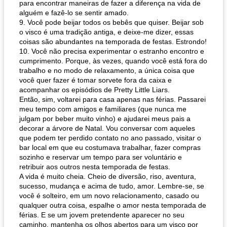
para encontrar maneiras de fazer a diferença na vida de
alguém e fazê-lo se sentir amado.
9. Você pode beijar todos os bebês que quiser. Beijar sob
o visco é uma tradição antiga, e deixe-me dizer, essas
coisas são abundantes na temporada de festas. Estrondo!
10. Você não precisa experimentar o estranho encontro e
cumprimento. Porque, às vezes, quando você está fora do
trabalho e no modo de relaxamento, a única coisa que
você quer fazer é tomar sorvete fora da caixa e
acompanhar os episódios de Pretty Little Liars.
Então, sim, voltarei para casa apenas nas férias. Passarei
meu tempo com amigos e familiares (que nunca me
julgam por beber muito vinho) e ajudarei meus pais a
decorar a árvore de Natal. Vou conversar com aqueles
que podem ter perdido contato no ano passado, visitar o
bar local em que eu costumava trabalhar, fazer compras
sozinho e reservar um tempo para ser voluntário e
retribuir aos outros nesta temporada de festas.
A vida é muito cheia. Cheio de diversão, riso, aventura,
sucesso, mudança e acima de tudo, amor. Lembre-se, se
você é solteiro, em um novo relacionamento, casado ou
qualquer outra coisa, espalhe o amor nesta temporada de
férias. E se um jovem pretendente aparecer no seu
caminho, mantenha os olhos abertos para um visco por