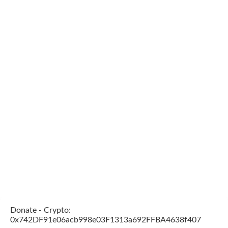
Donate - Crypto:
0x742DF91e06acb998e03F1313a692FFBA4638f407