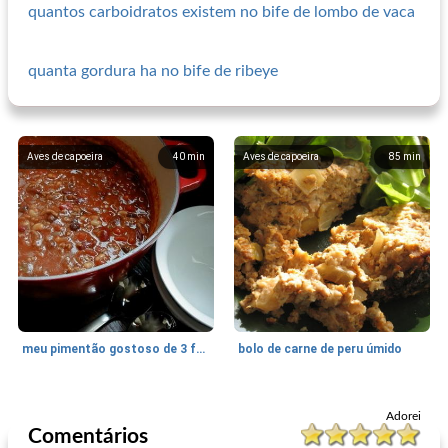
quantos carboidratos existem no bife de lombo de vaca
quanta gordura ha no bife de ribeye
Aves de capoeira
40
min
Aves de capoeira
85
min
meu pimentão gostoso de 3 feijões
bolo de carne de peru úmido
Aves de capoeira
35
min
Aves de capoeira
80
min
Adorei
Comentários