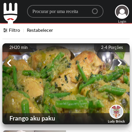
Search for a recipe
Login
Filtro
Restabelecer
2H20 min
2-4
Porções
Frango aku paku
Ludy Brinck