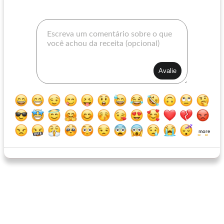
fácil como pode ser creme de peru e vegetais
tem gosto de caçarola de ação de graças
more