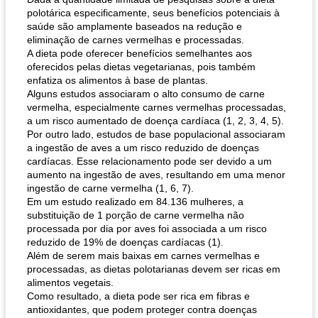
polotárica especificamente, seus benefícios potenciais à
saúde são amplamente baseados na redução e
eliminação de carnes vermelhas e processadas.
A dieta pode oferecer benefícios semelhantes aos
oferecidos pelas dietas vegetarianas, pois também
enfatiza os alimentos à base de plantas.
Alguns estudos associaram o alto consumo de carne
vermelha, especialmente carnes vermelhas processadas,
pão plano (out)
macarrão e cenouras com ervas picadas
a um risco aumentado de doença cardíaca (1, 2, 3, 4, 5).
Por outro lado, estudos de base populacional associaram
a ingestão de aves a um risco reduzido de doenças
cardíacas. Esse relacionamento pode ser devido a um
aumento na ingestão de aves, resultando em uma menor
ingestão de carne vermelha (1, 6, 7).
Em um estudo realizado em 84.136 mulheres, a
substituição de 1 porção de carne vermelha não
processada por dia por aves foi associada a um risco
reduzido de 19% de doenças cardíacas (1).
Além de serem mais baixas em carnes vermelhas e
processadas, as dietas polotarianas devem ser ricas em
alimentos vegetais.
Como resultado, a dieta pode ser rica em fibras e
antioxidantes, que podem proteger contra doenças