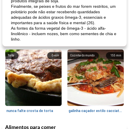
produtos integrais de soja.
Finalmente, se peixes e frutos do mar forem restritos, um
polotário pode não estar recebendo quantidades
adequadas de ácidos graxos ômega-3, essenciais e
importantes para a saúde física e mental (26).
As fontes da forma vegetal de ômega-3 - ácido alfa-
linolênico - incluem nozes, bem como sementes de chia e
linho.
Torta
0
min
Cozinha do mundo
155
min
nunca falte crosta de torta
galinha caçador estilo cacciatore
Alimentos para comer
Feriados e Eventos
1470
min
Punch Beverage
25
min