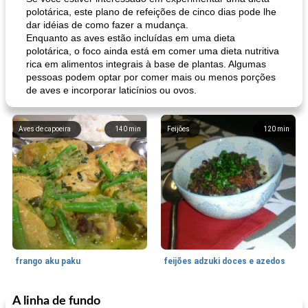
polotárica, este plano de refeições de cinco dias pode lhe
dar idéias de como fazer a mudança.
Enquanto as aves estão incluídas em uma dieta
polotárica, o foco ainda está em comer uma dieta nutritiva
rica em alimentos integrais à base de plantas. Algumas
pessoas podem optar por comer mais ou menos porções
de aves e incorporar laticínios ou ovos.
Aves de capoeira
140
min
Feijões
120
min
frango aku paku
feijões adzuki doces e azedos
A linha de fundo
Bolos
30
min
Sudoeste da Ásia (Oriente Médio)
70
min