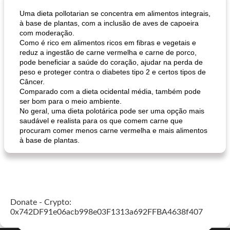
Uma dieta pollotarian se concentra em alimentos integrais,
à base de plantas, com a inclusão de aves de capoeira
com moderação.
Como é rico em alimentos ricos em fibras e vegetais e
reduz a ingestão de carne vermelha e carne de porco,
pode beneficiar a saúde do coração, ajudar na perda de
peso e proteger contra o diabetes tipo 2 e certos tipos de
Câncer.
Comparado com a dieta ocidental média, também pode
muffins de farelo de harriet
sopa de lentilha líbia
ser bom para o meio ambiente.
No geral, uma dieta polotárica pode ser uma opção mais
saudável e realista para os que comem carne que
procuram comer menos carne vermelha e mais alimentos
à base de plantas.
Donate - Crypto:
0x742DF91e06acb998e03F1313a692FFBA4638f407