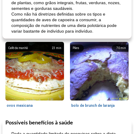
de plantas, como grãos integrais, frutas, verduras, nozes,
sementes e gorduras saudáveis.
Como não há diretrizes definidas sobre os tipos e
quantidades de aves de capoeira a consumir, a
composição de nutrientes de uma dieta polotárica pode
variar bastante de indivíduo para indivíduo.
Café da manhã
23
min
Pães
70
min
ovos mexicana
bolo de brunch de laranja
Possíveis benefícios à saúde
Pães De Fermento
130
min
Vegetal
25
min
Dada a quantidade limitada de pesquisas sobre a dieta