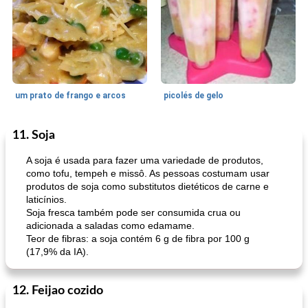
um prato de frango e arcos
picolés de gelo
11. Soja
Marcas de Confiança: Receitas e
105
min
Feriados e Eventos
0
min
Dicas
A soja é usada para fazer uma variedade de produtos,
como tofu, tempeh e missô. As pessoas costumam usar
produtos de soja como substitutos dietéticos de carne e
laticínios.
Soja fresca também pode ser consumida crua ou
adicionada a saladas como edamame.
Teor de fibras: a soja contém 6 g de fibra por 100 g
(17,9% da IA).
pimentas recheadas de estilo italiano
mandelbread
12. Feijao cozido