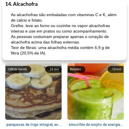
14. Alcachofra
As alcachofras são embaladas com vitaminas C e K, além
de cálcio e folato.
Grelhe, leve ao forno ou cozinhe no vapor alcachofras
inteiras e use em pratos ou como acompanhamento.
As pessoas costumam preparar apenas o coração de
alcachofra acima das folhas externas.
Teor de fibras: uma alcachofra média contém 6,9 g de
fibra (20,5% da IA).
Café da manhã
24
min
Bebidas
10
min
panquecas de trigo integral, aveia e banana
smoothie de mojito de energia verde