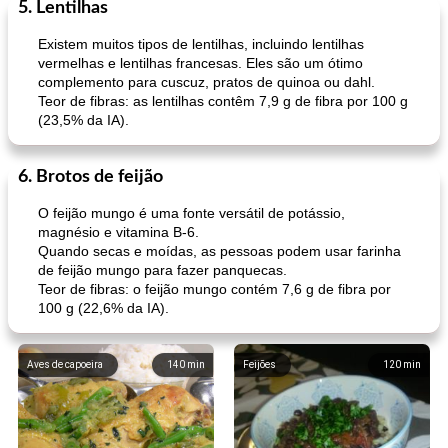
5. Lentilhas
Existem muitos tipos de lentilhas, incluindo lentilhas
vermelhas e lentilhas francesas. Eles são um ótimo
complemento para cuscuz, pratos de quinoa ou dahl.
Teor de fibras: as lentilhas contêm 7,9 g de fibra por 100 g
(23,5% da IA).
6. Brotos de feijão
O feijão mungo é uma fonte versátil de potássio,
magnésio e vitamina B-6.
Quando secas e moídas, as pessoas podem usar farinha
de feijão mungo para fazer panquecas.
Teor de fibras: o feijão mungo contém 7,6 g de fibra por
100 g (22,6% da IA).
Aves de capoeira
140
min
Feijões
120
min