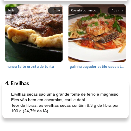
Torta
0
min
Cozinha do mundo
155
min
nunca falte crosta de torta
galinha caçador estilo cacciatore
4. Ervilhas
Feriados e Eventos
1470
min
Punch Beverage
25
min
Ervilhas secas são uma grande fonte de ferro e magnésio.
Eles vão bem em caçarolas, caril e dahl.
Teor de fibras: as ervilhas secas contêm 8,3 g de fibra por
100 g (24,7% da IA).