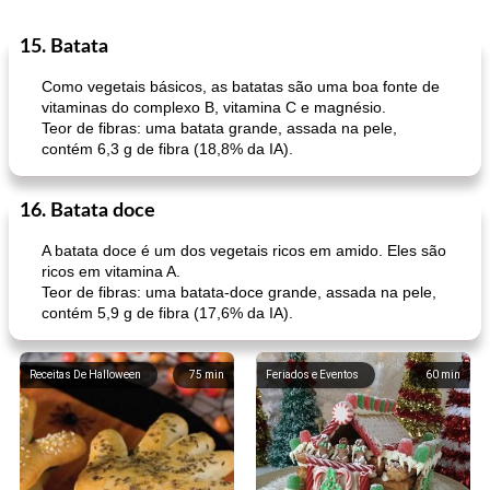
15. Batata
Bebidas
2
min
Bebidas
7
min
Como vegetais básicos, as batatas são uma boa fonte de
vitaminas do complexo B, vitamina C e magnésio.
Teor de fibras: uma batata grande, assada na pele,
contém 6,3 g de fibra (18,8% da IA).
16. Batata doce
A batata doce é um dos vegetais ricos em amido. Eles são
bomba de caramelo
nescafé
ricos em vitamina A.
Teor de fibras: uma batata-doce grande, assada na pele,
contém 5,9 g de fibra (17,6% da IA).
Receitas De Halloween
75
min
Feriados e Eventos
60
min