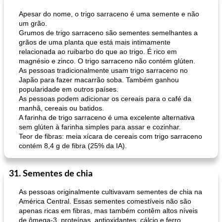
Apesar do nome, o trigo sarraceno é uma semente e não
um grão.
Grumos de trigo sarraceno são sementes semelhantes a
grãos de uma planta que está mais intimamente
relacionada ao ruibarbo do que ao trigo. É rico em
magnésio e zinco. O trigo sarraceno não contém glúten.
As pessoas tradicionalmente usam trigo sarraceno no
Japão para fazer macarrão soba. Também ganhou
popularidade em outros países.
As pessoas podem adicionar os cereais para o café da
manhã, cereais ou batidos.
A farinha de trigo sarraceno é uma excelente alternativa
sem glúten à farinha simples para assar e cozinhar.
Teor de fibras: meia xícara de cereais com trigo sarraceno
contém 8,4 g de fibra (25% da IA).
31. Sementes de chia
As pessoas originalmente cultivavam sementes de chia na
América Central. Essas sementes comestíveis não são
apenas ricas em fibras, mas também contêm altos níveis
de ômega-3, proteínas, antioxidantes, cálcio e ferro.