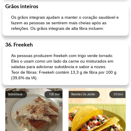
Grãos inteiros
Os grãos integrais ajudam a manter o coração saudável e
fazem as pessoas se sentirem mais cheias após as
refeições. Os grãos integrais de alta fibra incluem:
36. Freekeh
As pessoas produzem freekeh com trigo verde torrado.
Eles o usam como um lado da carne ou misturados em
saladas para adicionar substância e sabor a nozes.
Teor de fibras: Freekeh contém 13,3 g de fibra por 100 g
(39,6% da IA).
Sobremesa
105
min
Receitas De Jantar
30
min