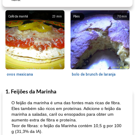
Café da manhã
23
min
Pães
70
min
ovos mexicana
bolo de brunch de laranja
1. Feijões da Marinha
Pães De Fermento
130
min
Vegetal
25
min
O feijão da marinha é uma das fontes mais ricas de fibra.
Eles também são ricos em proteínas. Adicione o feijão da
marinha a saladas, caril ou ensopados para obter um
aumento extra de fibra e proteína.
Teor de fibras: o feijão da Marinha contém 10,5 g por 100
g (31,3% da IA).