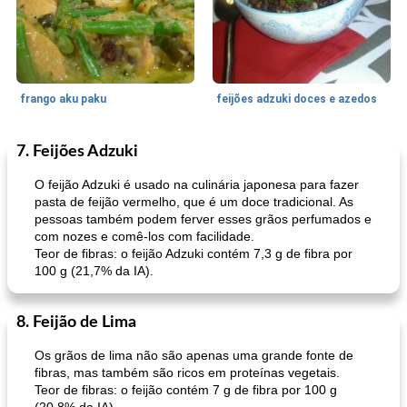
frango aku paku
feijões adzuki doces e azedos
7. Feijões Adzuki
Bolos
30
min
Sudoeste da Ásia (Oriente Médio)
70
min
O feijão Adzuki é usado na culinária japonesa para fazer
pasta de feijão vermelho, que é um doce tradicional. As
pessoas também podem ferver esses grãos perfumados e
com nozes e comê-los com facilidade.
Teor de fibras: o feijão Adzuki contém 7,3 g de fibra por
100 g (21,7% da IA).
8. Feijão de Lima
muffins de farelo de harriet
sopa de lentilha líbia
Os grãos de lima não são apenas uma grande fonte de
fibras, mas também são ricos em proteínas vegetais.
Teor de fibras: o feijão contém 7 g de fibra por 100 g