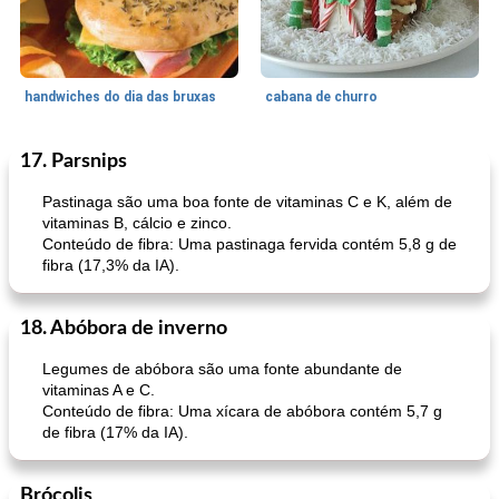
handwiches do dia das bruxas
cabana de churro
17. Parsnips
Acompanhamento
55
min
Uma refeição prato
30
min
Pastinaga são uma boa fonte de vitaminas C e K, além de
vitaminas B, cálcio e zinco.
Conteúdo de fibra: Uma pastinaga fervida contém 5,8 g de
fibra (17,3% da IA).
18. Abóbora de inverno
Legumes de abóbora são uma fonte abundante de
molho barbecue fácil do eixo
cordeiro marroquino com tomate e cuscuz
vitaminas A e C.
Conteúdo de fibra: Uma xícara de abóbora contém 5,7 g
de fibra (17% da IA).
Brócolis