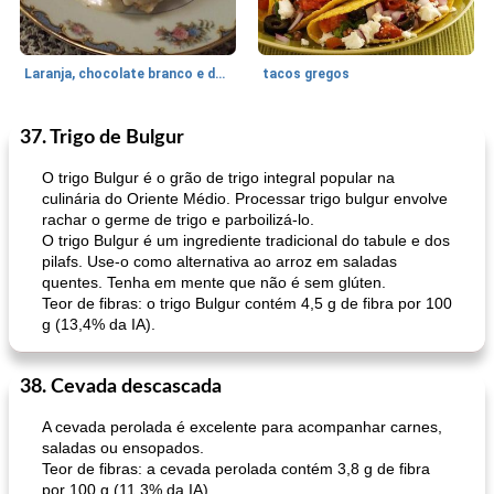
Laranja, chocolate branco e doces de damasco
tacos gregos
37. Trigo de Bulgur
Coxa de frango e perna
85
min
Sobremesa
45
min
O trigo Bulgur é o grão de trigo integral popular na
culinária do Oriente Médio. Processar trigo bulgur envolve
rachar o germe de trigo e parboilizá-lo.
O trigo Bulgur é um ingrediente tradicional do tabule e dos
pilafs. Use-o como alternativa ao arroz em saladas
quentes. Tenha em mente que não é sem glúten.
Teor de fibras: o trigo Bulgur contém 4,5 g de fibra por 100
g (13,4% da IA).
lasanha de cacciatore
brownies de abobrinha fudgy (ovo, nozes e sem lactose)
38. Cevada descascada
A cevada perolada é excelente para acompanhar carnes,
saladas ou ensopados.
Teor de fibras: a cevada perolada contém 3,8 g de fibra
por 100 g (11,3% da IA).