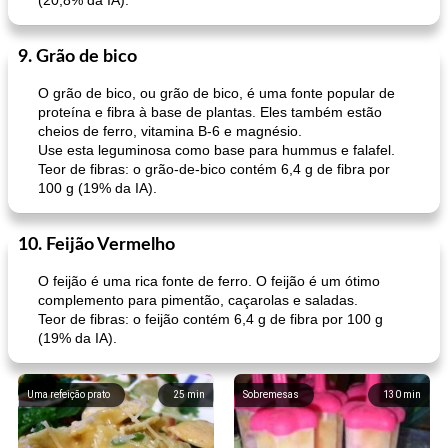
(20,8% da IA).
9. Grão de bico
O grão de bico, ou grão de bico, é uma fonte popular de
proteína e fibra à base de plantas. Eles também estão
cheios de ferro, vitamina B-6 e magnésio.
Use esta leguminosa como base para hummus e falafel.
Teor de fibras: o grão-de-bico contém 6,4 g de fibra por
100 g (19% da IA).
10. Feijão Vermelho
O feijão é uma rica fonte de ferro. O feijão é um ótimo
complemento para pimentão, caçarolas e saladas.
Teor de fibras: o feijão contém 6,4 g de fibra por 100 g
(19% da IA).
Uma refeição prato
25
min
Sobremesas
130
min