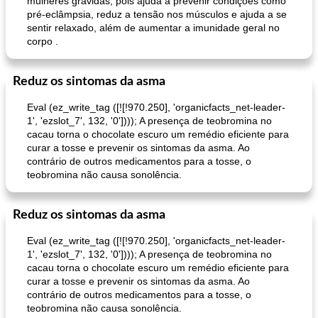
mulheres grávidas, pois ajuda a prevenir condições como
molho barbecue fácil do eixo
cordeiro marroquino com tomate e cuscuz
pré-eclâmpsia, reduz a tensão nos músculos e ajuda a se
sentir relaxado, além de aumentar a imunidade geral no
corpo .
Reduz os sintomas da asma
Eval (ez_write_tag ([![!970.250], 'organicfacts_net-leader-
1', 'ezslot_7', 132, '0']))); A presença de teobromina no
cacau torna o chocolate escuro um remédio eficiente para
curar a tosse e prevenir os sintomas da asma. Ao
contrário de outros medicamentos para a tosse, o
teobromina não causa sonolência.
Reduz os sintomas da asma
Eval (ez_write_tag ([![!970.250], 'organicfacts_net-leader-
1', 'ezslot_7', 132, '0']))); A presença de teobromina no
cacau torna o chocolate escuro um remédio eficiente para
curar a tosse e prevenir os sintomas da asma. Ao
contrário de outros medicamentos para a tosse, o
teobromina não causa sonolência.