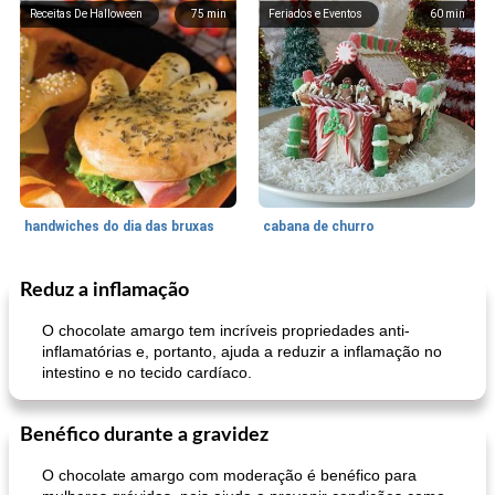
Receitas De Halloween
75
min
Feriados e Eventos
60
min
handwiches do dia das bruxas
cabana de churro
Reduz a inflamação
Acompanhamento
55
min
Uma refeição prato
30
min
O chocolate amargo tem incríveis propriedades anti-
inflamatórias e, portanto, ajuda a reduzir a inflamação no
intestino e no tecido cardíaco.
Benéfico durante a gravidez
O chocolate amargo com moderação é benéfico para