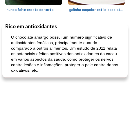
nunca falte crosta de torta
galinha caçador estilo cacciatore
Rico em antioxidantes
Feriados e Eventos
1470
min
Punch Beverage
25
min
O chocolate amargo possui um número significativo de
antioxidantes fenólicos, principalmente quando
comparado a outros alimentos. Um estudo de 2011 relata
os potenciais efeitos positivos dos antioxidantes do cacau
em vários aspectos da saúde, como proteger os nervos
contra lesões e inflamações, proteger a pele contra danos
oxidativos, etc.
queijo festivo mergulho 'slaw'
perfurador de romã temperada