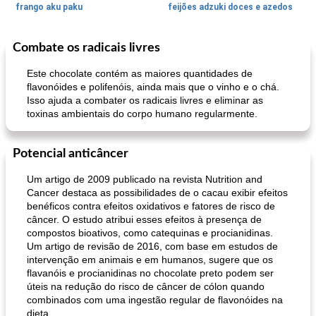
frango aku paku
feijões adzuki doces e azedos
Combate os radicais livres
Bolos
30
min
Sudoeste da Ásia (Oriente Médio)
70
min
Este chocolate contém as maiores quantidades de
flavonóides e polifenóis, ainda mais que o vinho e o chá.
Isso ajuda a combater os radicais livres e eliminar as
toxinas ambientais do corpo humano regularmente.
Potencial anticâncer
Um artigo de 2009 publicado na revista Nutrition and
muffins de farelo de harriet
sopa de lentilha líbia
Cancer destaca as possibilidades de o cacau exibir efeitos
benéficos contra efeitos oxidativos e fatores de risco de
câncer. O estudo atribui esses efeitos à presença de
compostos bioativos, como catequinas e procianidinas.
Um artigo de revisão de 2016, com base em estudos de
intervenção em animais e em humanos, sugere que os
flavanóis e procianidinas no chocolate preto podem ser
úteis na redução do risco de câncer de cólon quando
combinados com uma ingestão regular de flavonóides na
dieta.