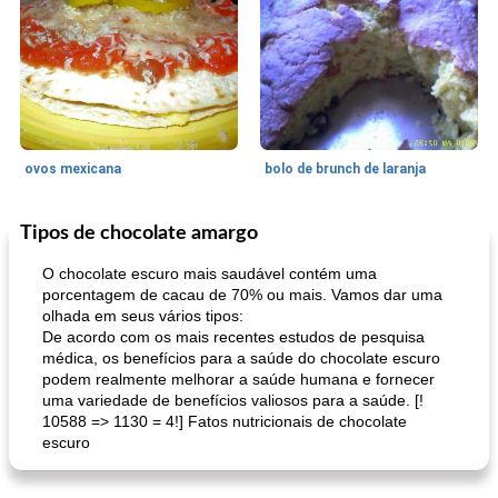
ovos mexicana
bolo de brunch de laranja
Tipos de chocolate amargo
Pães De Fermento
130
min
Vegetal
25
min
O chocolate escuro mais saudável contém uma
porcentagem de cacau de 70% ou mais. Vamos dar uma
olhada em seus vários tipos:
De acordo com os mais recentes estudos de pesquisa
médica, os benefícios para a saúde do chocolate escuro
podem realmente melhorar a saúde humana e fornecer
uma variedade de benefícios valiosos para a saúde. [!
10588 => 1130 = 4!] Fatos nutricionais de chocolate
escuro
pão plano (out)
macarrão e cenouras com ervas picadas