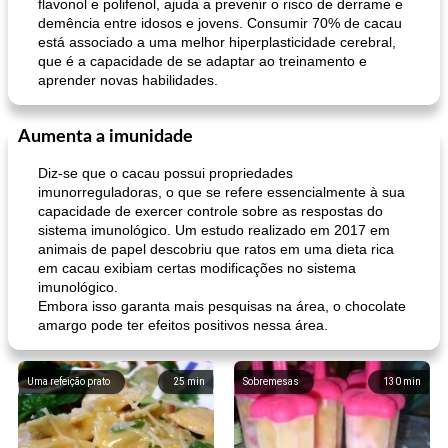
flavonol e polifenol, ajuda a prevenir o risco de derrame e
demência entre idosos e jovens. Consumir 70% de cacau
está associado a uma melhor hiperplasticidade cerebral,
que é a capacidade de se adaptar ao treinamento e
aprender novas habilidades.
Aumenta a imunidade
Diz-se que o cacau possui propriedades
imunorreguladoras, o que se refere essencialmente à sua
capacidade de exercer controle sobre as respostas do
sistema imunológico. Um estudo realizado em 2017 em
animais de papel descobriu que ratos em uma dieta rica
em cacau exibiam certas modificações no sistema
imunológico.
Embora isso garanta mais pesquisas na área, o chocolate
amargo pode ter efeitos positivos nessa área.
Uma refeição prato
25
min
Sobremesas
130
min