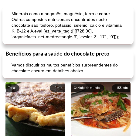
Minerais como manganês, magnésio, ferro e cobre.
Outros compostos nutricionais encontrados neste
chocolate são fósforo, potássio, selênio, cálcio e vitamina
K, B-12 e A.eval (ez_write_tag ([![!728,90],
'organicfacts_net-medrectangle-3', 'ezslot_3', 171, '0']));
Benefícios para a saúde do chocolate preto
Vamos discutir os muitos benefícios surpreendentes do
chocolate escuro em detalhes abaixo.
Torta
0
min
Cozinha do mundo
155
min