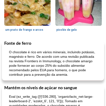
um prato de frango e arcos
picolés de gelo
Fonte de ferro
Marcas de Confiança: Receitas e
105
min
Feriados e Eventos
0
min
Dicas
O chocolate é rico em vários minerais, incluindo potássio,
magnésio e ferro. De acordo com uma revisão publicada
na revista Frontiers in Immunology, o chocolate amargo
pode fornecer ao corpo 25% do subsídio alimentar
recomendado pelos EUA para homens, o que pode
contribuir para a prevenção da anemia.
Mantém os níveis de açúcar no sangue
pimentas recheadas de estilo italiano
mandelbread
Eval (ez_write_tag ([![!336.280], 'organicfacts_net-large-
leaderboard-2', 'ezslot_6', 121, '0'])); Tomado em
quantidades moderadas, o chocolate amargo é