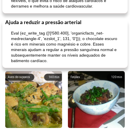
flexíveis, o que evita o risco de ataques cardíacos e
derrames e melhora a saúde cardiovascular.
Ajuda a reduzir a pressão arterial
Eval (ez_write_tag ([![!580.400], 'organicfacts_net-
medrectangle-4', 'ezslot_1', 131, '0'])); o chocolate escuro
é rico em minerais como magnésio e cobre. Esses
minerais ajudam a regular a pressão sanguínea normal e
subsequentemente manter os níveis adequados de
batimento cardíaco.
Aves de capoeira
140
min
Feijões
120
min