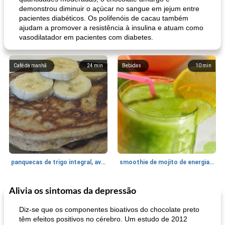
demonstrou diminuir o açúcar no sangue em jejum entre
pacientes diabéticos. Os polifenóis de cacau também
ajudam a promover a resistência à insulina e atuam como
vasodilatador em pacientes com diabetes.
Café da manhã
24
min
Bebidas
10
min
panquecas de trigo integral, aveia e banana
smoothie de mojito de energia verde
Alivia os sintomas da depressão
Bebidas
2
min
Bebidas
7
min
Diz-se que os componentes bioativos do chocolate preto
têm efeitos positivos no cérebro. Um estudo de 2012