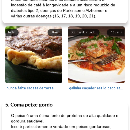
ingestão de café à longevidade e a um risco reduzido de
diabetes tipo 2, doenças de Parkinson e Alzheimer e
várias outras doenças (16, 17, 18, 19, 20, 21).
Torta
0
min
Cozinha do mundo
155
min
nunca falte crosta de torta
galinha caçador estilo cacciatore
5. Coma peixe gordo
Feriados e Eventos
1470
min
Punch Beverage
25
min
O peixe é uma ótima fonte de proteína de alta qualidade e
gordura saudável.
Isso é particularmente verdade em peixes gordurosos,