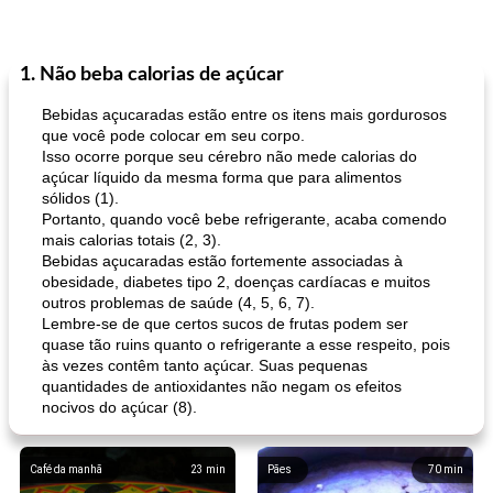
1. Não beba calorias de açúcar
Bebidas açucaradas estão entre os itens mais gordurosos
que você pode colocar em seu corpo.
Isso ocorre porque seu cérebro não mede calorias do
açúcar líquido da mesma forma que para alimentos
sólidos (1).
Portanto, quando você bebe refrigerante, acaba comendo
mais calorias totais (2, 3).
Bebidas açucaradas estão fortemente associadas à
obesidade, diabetes tipo 2, doenças cardíacas e muitos
outros problemas de saúde (4, 5, 6, 7).
Lembre-se de que certos sucos de frutas podem ser
quase tão ruins quanto o refrigerante a esse respeito, pois
às vezes contêm tanto açúcar. Suas pequenas
quantidades de antioxidantes não negam os efeitos
nocivos do açúcar (8).
Café da manhã
23
min
Pães
70
min