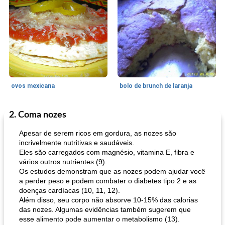
ovos mexicana
bolo de brunch de laranja
2. Coma nozes
Pães De Fermento
130
min
Vegetal
25
min
Apesar de serem ricos em gordura, as nozes são
incrivelmente nutritivas e saudáveis.
Eles são carregados com magnésio, vitamina E, fibra e
vários outros nutrientes (9).
Os estudos demonstram que as nozes podem ajudar você
a perder peso e podem combater o diabetes tipo 2 e as
doenças cardíacas (10, 11, 12).
Além disso, seu corpo não absorve 10-15% das calorias
das nozes. Algumas evidências também sugerem que
pão plano (out)
macarrão e cenouras com ervas picadas
esse alimento pode aumentar o metabolismo (13).