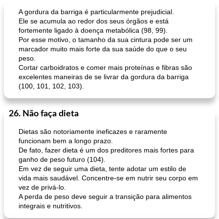
Bebidas
2
min
Bebidas
7
min
A gordura da barriga é particularmente prejudicial.
Ele se acumula ao redor dos seus órgãos e está
fortemente ligado à doença metabólica (98, 99).
Por esse motivo, o tamanho da sua cintura pode ser um
marcador muito mais forte da sua saúde do que o seu
peso.
Cortar carboidratos e comer mais proteínas e fibras são
excelentes maneiras de se livrar da gordura da barriga
(100, 101, 102, 103).
bomba de caramelo
nescafé
26. Não faça dieta
Dietas são notoriamente ineficazes e raramente
funcionam bem a longo prazo.
De fato, fazer dieta é um dos preditores mais fortes para
ganho de peso futuro (104).
Em vez de seguir uma dieta, tente adotar um estilo de
vida mais saudável. Concentre-se em nutrir seu corpo em
vez de privá-lo.
A perda de peso deve seguir a transição para alimentos
integrais e nutritivos.