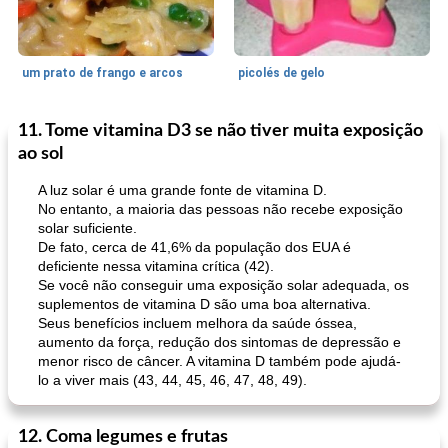
um prato de frango e arcos
picolés de gelo
11. Tome vitamina D3 se não tiver muita exposição
Marcas de Confiança: Receitas e
105
min
Feriados e Eventos
0
min
Dicas
ao sol
A luz solar é uma grande fonte de vitamina D.
No entanto, a maioria das pessoas não recebe exposição
solar suficiente.
De fato, cerca de 41,6% da população dos EUA é
deficiente nessa vitamina crítica (42).
Se você não conseguir uma exposição solar adequada, os
suplementos de vitamina D são uma boa alternativa.
Seus benefícios incluem melhora da saúde óssea,
pimentas recheadas de estilo italiano
mandelbread
aumento da força, redução dos sintomas de depressão e
menor risco de câncer. A vitamina D também pode ajudá-
lo a viver mais (43, 44, 45, 46, 47, 48, 49).
12. Coma legumes e frutas