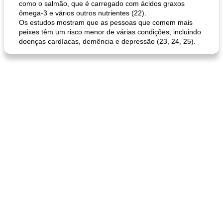
como o salmão, que é carregado com ácidos graxos
ômega-3 e vários outros nutrientes (22).
Os estudos mostram que as pessoas que comem mais
peixes têm um risco menor de várias condições, incluindo
doenças cardíacas, demência e depressão (23, 24, 25).
queijo festivo mergulho 'slaw'
perfurador de romã temperada