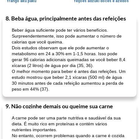
frango aku paku
feijões adzuki doces e azedos
8. Beba água, principalmente antes das refeições
Bolos
30
min
Sudoeste da Ásia (Oriente Médio)
70
min
Beber água suficiente pode ter vários benefícios.
Surpreendentemente, isso pode aumentar o número de
calorias que você queima.
Dois estudos observam que ele pode aumentar o
metabolismo em 24 a 30% em 1-1,5 horas. Isso pode
gerar 96 calorias adicionais queimadas se você beber 8,4
xícaras (2 litros) de água por dia (35, 36).
O melhor momento para beber é antes das refeições. Um
estudo mostrou que beber 2,1 xícaras (500 ml) de água
muffins de farelo de harriet
sopa de lentilha líbia
30 minutos antes de cada refeição aumentou a perda de
peso em 44% (37).
9. Não cozinhe demais ou queime sua carne
A carne pode ser uma parte nutritiva e saudável da sua
dieta. É muito rico em proteínas e contém vários
nutrientes importantes.
No entanto, ocorrem problemas quando a carne é cozida