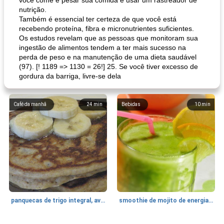
você come é pesar sua comida e usar um rastreador de
nutrição.
Também é essencial ter certeza de que você está
recebendo proteína, fibra e micronutrientes suficientes.
Os estudos revelam que as pessoas que monitoram sua
ingestão de alimentos tendem a ter mais sucesso na
perda de peso e na manutenção de uma dieta saudável
(97). [! 1189 => 1130 = 26!] 25. Se você tiver excesso de
gordura da barriga, livre-se dela
Café da manhã
24
min
Bebidas
10
min
panquecas de trigo integral, aveia e banana
smoothie de mojito de energia verde