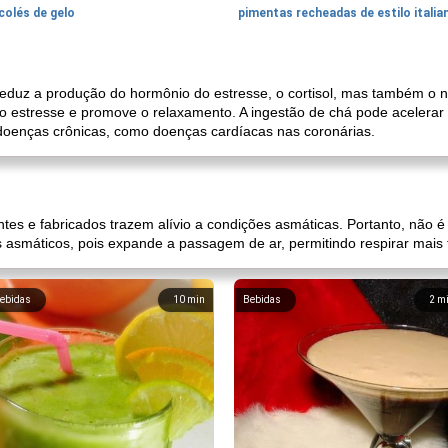
colés de gelo
pimentas recheadas de estilo italia
duz a produção do hormônio do estresse, o cortisol, mas também o no
a o estresse e promove o relaxamento. A ingestão de chá pode acelera
doenças crônicas, como doenças cardíacas nas coronárias.
tes e fabricados trazem alívio a condições asmáticas. Portanto, não é
asmáticos, pois expande a passagem de ar, permitindo respirar mais 
ebidas
10
min
Bebidas
2
m