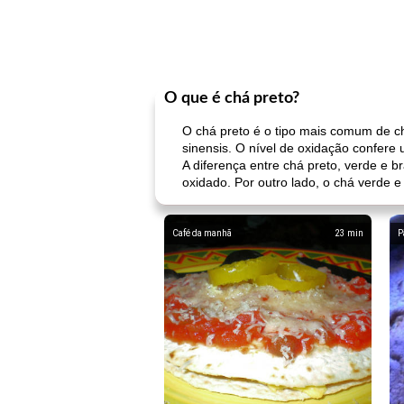
O que é chá preto?
O chá preto é o tipo mais comum de chá
sinensis. O nível de oxidação confer
A diferença entre chá preto, verde e
oxidado. Por outro lado, o chá verde 
Café da manhã
23
min
P