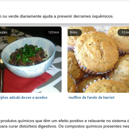
o ou verde diariamente ajuda a prevenir derrames isquêmicos.
eijões
120
min
Bolos
30
m
eijões adzuki doces e azedos
muffins de farelo de harriet
 produtos químicos que têm um efeito positivo e relaxante no sistema 
l para curar distúrbios digestivos. Os compostos químicos presentes n