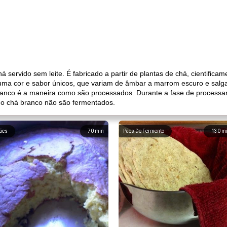
 servido sem leite. É fabricado a partir de plantas de chá, cientific
e uma cor e sabor únicos, que variam de âmbar a marrom escuro e salg
 branco é a maneira como são processados. Durante a fase de processa
e o chá branco não são fermentados.
ães
70
min
Pães De Fermento
130
m