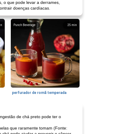
, o que pode levar a derrames,
ontrair doenças cardíacas.
in
Punch Beverage
25
min
perfurador de romã temperada
ngestão de chá preto pode ter o
uelas que raramente tomam (Fonte:
chá pode ajudar a prevenir o câncer.