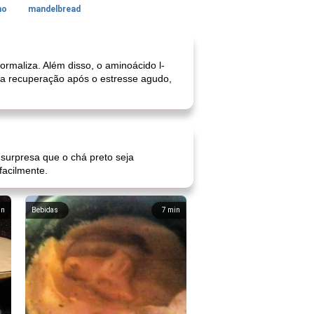
no
mandelbread
rmaliza. Além disso, o aminoácido l-
r a recuperação após o estresse agudo,
 surpresa que o chá preto seja
facilmente.
in
Bebidas
7
min