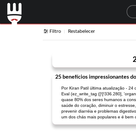
Sea
Filtro
Restabelecer
2
25 benefícios impressionantes do
Por Kiran Patil última atualização - 24
Eval (ez_write_tag ([![!336.280], 'org
quase 80% dos seres humanos a conso
saúde do coração, diminuir o estresse,
prevenir diarréia e problemas digesti
um dos chás mais populares e é bem co