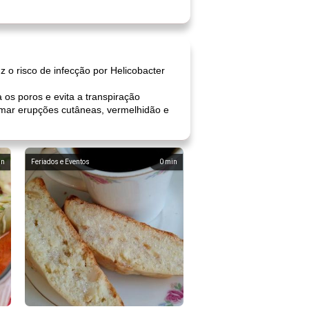
 o risco de infecção por Helicobacter
os poros e evita a transpiração
lmar erupções cutâneas, vermelhidão e
in
Feriados e Eventos
0
min