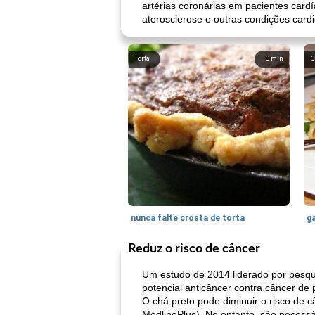
artérias coronárias em pacientes car
aterosclerose e outras condições card
Torta
0
min
C
nunca falte crosta de torta
ga
Reduz o risco de câncer
Um estudo de 2014 liderado por pesqu
potencial anticâncer contra câncer de
O chá preto pode diminuir o risco d
MedlinePlus). No entanto, são necess