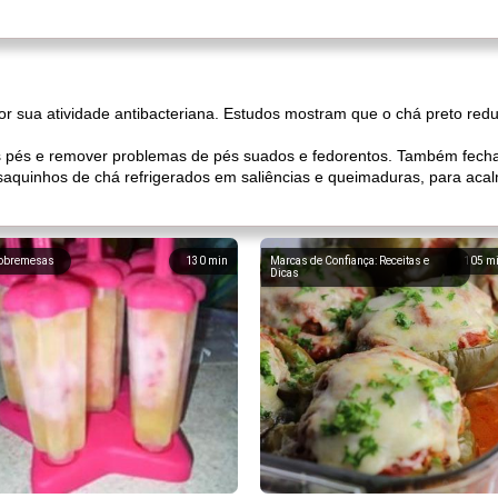
or sua atividade antibacteriana. Estudos mostram que o chá preto reduz
s pés e remover problemas de pés suados e fedorentos. Também fecha 
saquinhos de chá refrigerados em saliências e queimaduras, para aca
obremesas
130
min
Marcas de Confiança: Receitas e
105
m
Dicas