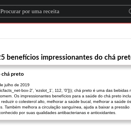
rch for a recipe
5 benefícios impressionantes do chá pre
 chá preto
 de julho de 2019
anicfacts_net-box-2', 'ezslot_1', 112, '0'])); chá preto é uma das bebi
mem. Os impressionantes benefícios para a saúde do chá preto incl
 reduzir o colesterol alto, melhorar a saúde bucal, melhorar a saúde ó
vos. Também melhora a circulação sanguínea, ajuda a baixar a pressão
nhecido por suas qualidades antibacterianas e antioxidantes.