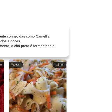
amente conhecidas como Camellia
ados a doces.
mento, o chá preto é fermentado e
in
Vegetal
25
min