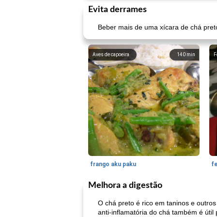
Evita derrames
Beber mais de uma xícara de chá pret
Aves de capoeira
140
min
F
frango aku paku
f
Melhora a digestão
O chá preto é rico em taninos e outros
anti-inflamatória do chá também é úti