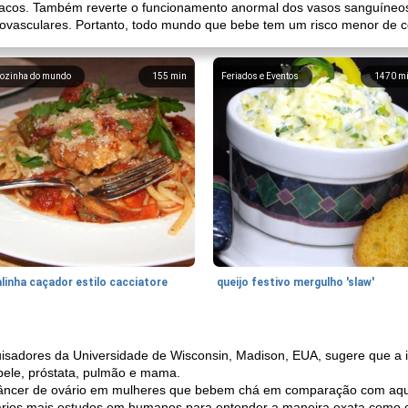
díacos. Também reverte o funcionamento anormal dos vasos sanguíneos
iovasculares. Portanto, todo mundo que bebe tem um risco menor de c
ozinha do mundo
155
min
Feriados e Eventos
1470
m
linha caçador estilo cacciatore
queijo festivo mergulho 'slaw'
isadores da Universidade de Wisconsin, Madison, EUA, sugere que a i
 pele, próstata, pulmão e mama.
e câncer de ovário em mulheres que bebem chá em comparação com aq
ários mais estudos em humanos para entender a maneira exata como o 