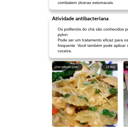
combatem úlceras estomacais.
Atividade antibacteriana
Os polifenóis do chá são conhecidos p
pylori.
Pode ser um tratamento eficaz para o
frequente. Você também pode aplicar 
coceira.
Uma refeição prato
25
min
S