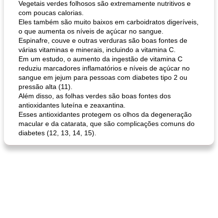
Vegetais verdes folhosos são extremamente nutritivos e
com poucas calorias.
Eles também são muito baixos em carboidratos digeríveis,
o que aumenta os níveis de açúcar no sangue.
Espinafre, couve e outras verduras são boas fontes de
várias vitaminas e minerais, incluindo a vitamina C.
Em um estudo, o aumento da ingestão de vitamina C
reduziu marcadores inflamatórios e níveis de açúcar no
sangue em jejum para pessoas com diabetes tipo 2 ou
pão plano (out)
macarrão e cenouras com ervas picadas
pressão alta (11).
Além disso, as folhas verdes são boas fontes dos
antioxidantes luteína e zeaxantina.
Esses antioxidantes protegem os olhos da degeneração
macular e da catarata, que são complicações comuns do
diabetes (12, 13, 14, 15).