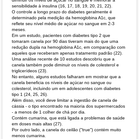
diminuir os níveis de açúcar no sangue e melhorar a
sensibilidade à insulina (16, 17, 18, 19, 20, 21, 22).
O controle a longo prazo do diabetes geralmente é
determinado pela medição da hemoglobina A1c, que
reflete seu nível médio de açúcar no sangue em 2-3
meses.
Em um estudo, pacientes com diabetes tipo 2 que
tomaram canela por 90 dias tiveram mais do que uma
redução dupla na hemoglobina A1c, em comparação com
aqueles que receberam apenas tratamento padrão (22).
Uma análise recente de 10 estudos descobriu que a
canela também pode diminuir os níveis de colesterol e
triglicerídeos (23).
No entanto, alguns estudos falharam em mostrar que a
canela beneficia os níveis de açúcar no sangue ou
colesterol, incluindo um em adolescentes com diabetes
tipo 1 (24, 25, 26).
Além disso, você deve limitar a ingestão de canela de
cássia - o tipo encontrado na maioria dos supermercados
- a menos de 1 colher de chá por dia.
Contém cumarina, que está ligada a problemas de saúde
em doses mais altas (27).
Por outro lado, a canela do ceilão ("true") contém muito
menos cumarina.