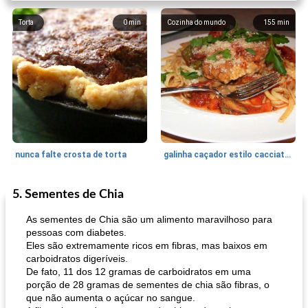
Torta
0
min
Cozinha do mundo
155
min
nunca falte crosta de torta
galinha caçador estilo cacciatore
5. Sementes de Chia
Feriados e Eventos
1470
min
Punch Beverage
25
min
As sementes de Chia são um alimento maravilhoso para
pessoas com diabetes.
Eles são extremamente ricos em fibras, mas baixos em
carboidratos digeríveis.
De fato, 11 dos 12 gramas de carboidratos em uma
porção de 28 gramas de sementes de chia são fibras, o
que não aumenta o açúcar no sangue.