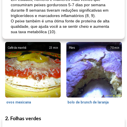
consumiram peixes gordurosos 5-7 dias por semana
durante 8 semanas tiveram reduções significativas em
triglicerídeos e marcadores inflamatórios (8, 9).
O peixe também é uma ótima fonte de proteína de alta
qualidade, que ajuda você a se sentir cheio e aumenta
sua taxa metabólica (10).
Café da manhã
23
min
Pães
70
min
ovos mexicana
bolo de brunch de laranja
2. Folhas verdes
Pães De Fermento
130
min
Vegetal
25
min