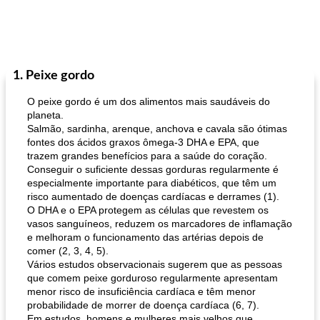
1. Peixe gordo
O peixe gordo é um dos alimentos mais saudáveis ​​do
planeta.
Salmão, sardinha, arenque, anchova e cavala são ótimas
fontes dos ácidos graxos ômega-3 DHA e EPA, que
trazem grandes benefícios para a saúde do coração.
Conseguir o suficiente dessas gorduras regularmente é
especialmente importante para diabéticos, que têm um
risco aumentado de doenças cardíacas e derrames (1).
O DHA e o EPA protegem as células que revestem os
vasos sanguíneos, reduzem os marcadores de inflamação
e melhoram o funcionamento das artérias depois de
comer (2, 3, 4, 5).
Vários estudos observacionais sugerem que as pessoas
que comem peixe gorduroso regularmente apresentam
menor risco de insuficiência cardíaca e têm menor
probabilidade de morrer de doença cardíaca (6, 7).
Em estudos, homens e mulheres mais velhos que