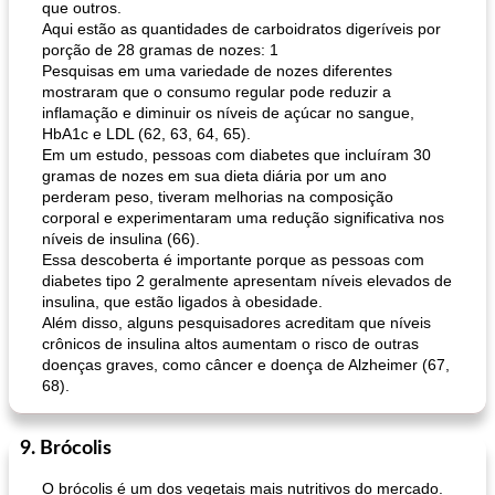
que outros.
Aqui estão as quantidades de carboidratos digeríveis por
porção de 28 gramas de nozes: 1
Pesquisas em uma variedade de nozes diferentes
mostraram que o consumo regular pode reduzir a
inflamação e diminuir os níveis de açúcar no sangue,
muffins de farelo de harriet
sopa de lentilha líbia
HbA1c e LDL (62, 63, 64, 65).
Em um estudo, pessoas com diabetes que incluíram 30
gramas de nozes em sua dieta diária por um ano
perderam peso, tiveram melhorias na composição
corporal e experimentaram uma redução significativa nos
níveis de insulina (66).
Essa descoberta é importante porque as pessoas com
diabetes tipo 2 geralmente apresentam níveis elevados de
insulina, que estão ligados à obesidade.
Além disso, alguns pesquisadores acreditam que níveis
crônicos de insulina altos aumentam o risco de outras
doenças graves, como câncer e doença de Alzheimer (67,
68).
9. Brócolis
O brócolis é um dos vegetais mais nutritivos do mercado.