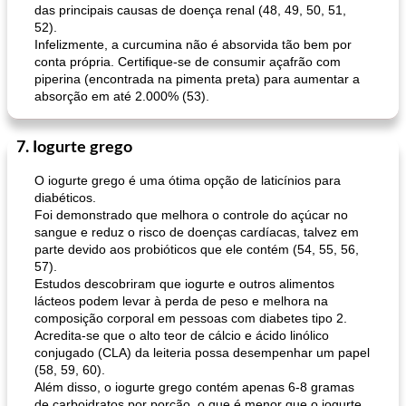
das principais causas de doença renal (48, 49, 50, 51,
52).
Infelizmente, a curcumina não é absorvida tão bem por
conta própria. Certifique-se de consumir açafrão com
piperina (encontrada na pimenta preta) para aumentar a
absorção em até 2.000% (53).
7. Iogurte grego
O iogurte grego é uma ótima opção de laticínios para
diabéticos.
Foi demonstrado que melhora o controle do açúcar no
sangue e reduz o risco de doenças cardíacas, talvez em
parte devido aos probióticos que ele contém (54, 55, 56,
57).
Estudos descobriram que iogurte e outros alimentos
lácteos podem levar à perda de peso e melhora na
composição corporal em pessoas com diabetes tipo 2.
Acredita-se que o alto teor de cálcio e ácido linólico
conjugado (CLA) da leiteria possa desempenhar um papel
(58, 59, 60).
Além disso, o iogurte grego contém apenas 6-8 gramas
de carboidratos por porção, o que é menor que o iogurte