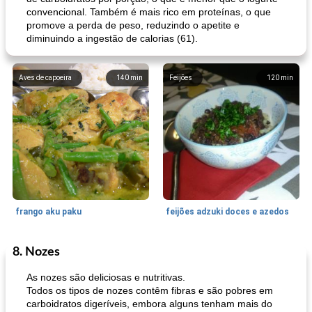
convencional. Também é mais rico em proteínas, o que
promove a perda de peso, reduzindo o apetite e
diminuindo a ingestão de calorias (61).
Aves de capoeira
140
min
Feijões
120
min
frango aku paku
feijões adzuki doces e azedos
8. Nozes
Bolos
30
min
Sudoeste da Ásia (Oriente Médio)
70
min
As nozes são deliciosas e nutritivas.
Todos os tipos de nozes contêm fibras e são pobres em
carboidratos digeríveis, embora alguns tenham mais do