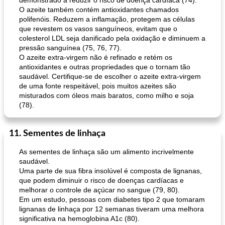
demonstrado a reduzir o risco de doença cardíaca (74).
O azeite também contém antioxidantes chamados
polifenóis. Reduzem a inflamação, protegem as células
que revestem os vasos sanguíneos, evitam que o
colesterol LDL seja danificado pela oxidação e diminuem a
pressão sanguínea (75, 76, 77).
O azeite extra-virgem não é refinado e retém os
antioxidantes e outras propriedades que o tornam tão
saudável. Certifique-se de escolher o azeite extra-virgem
de uma fonte respeitável, pois muitos azeites são
misturados com óleos mais baratos, como milho e soja
(78).
11. Sementes de linhaça
As sementes de linhaça são um alimento incrivelmente
saudável.
Uma parte de sua fibra insolúvel é composta de lignanas,
que podem diminuir o risco de doenças cardíacas e
melhorar o controle de açúcar no sangue (79, 80).
Em um estudo, pessoas com diabetes tipo 2 que tomaram
lignanas de linhaça por 12 semanas tiveram uma melhora
significativa na hemoglobina A1c (80).