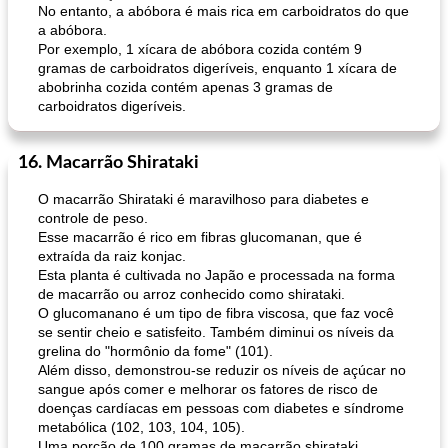
No entanto, a abóbora é mais rica em carboidratos do que
a abóbora.
Por exemplo, 1 xícara de abóbora cozida contém 9
gramas de carboidratos digeríveis, enquanto 1 xícara de
abobrinha cozida contém apenas 3 gramas de
carboidratos digeríveis.
16. Macarrão Shirataki
O macarrão Shirataki é maravilhoso para diabetes e
controle de peso.
Esse macarrão é rico em fibras glucomanan, que é
extraída da raiz konjac.
Esta planta é cultivada no Japão e processada na forma
de macarrão ou arroz conhecido como shirataki.
O glucomanano é um tipo de fibra viscosa, que faz você
se sentir cheio e satisfeito. Também diminui os níveis da
grelina do "hormônio da fome" (101).
Além disso, demonstrou-se reduzir os níveis de açúcar no
sangue após comer e melhorar os fatores de risco de
doenças cardíacas em pessoas com diabetes e síndrome
metabólica (102, 103, 104, 105).
Uma porção de 100 gramas de macarrão shirataki