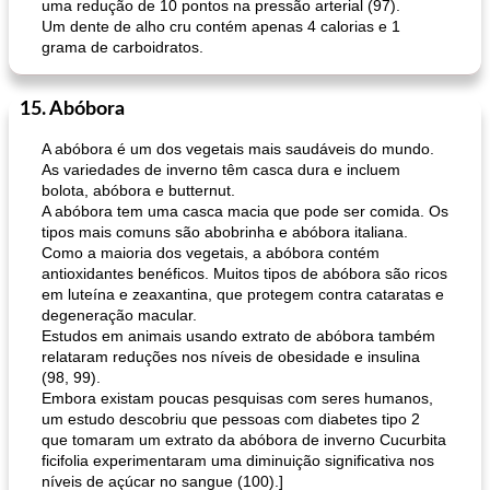
uma redução de 10 pontos na pressão arterial (97).
Um dente de alho cru contém apenas 4 calorias e 1
grama de carboidratos.
15. Abóbora
A abóbora é um dos vegetais mais saudáveis ​​do mundo.
As variedades de inverno têm casca dura e incluem
bolota, abóbora e butternut.
A abóbora tem uma casca macia que pode ser comida. Os
tipos mais comuns são abobrinha e abóbora italiana.
Como a maioria dos vegetais, a abóbora contém
antioxidantes benéficos. Muitos tipos de abóbora são ricos
em luteína e zeaxantina, que protegem contra cataratas e
degeneração macular.
Estudos em animais usando extrato de abóbora também
relataram reduções nos níveis de obesidade e insulina
(98, 99).
Embora existam poucas pesquisas com seres humanos,
um estudo descobriu que pessoas com diabetes tipo 2
que tomaram um extrato da abóbora de inverno Cucurbita
ficifolia experimentaram uma diminuição significativa nos
níveis de açúcar no sangue (100).]