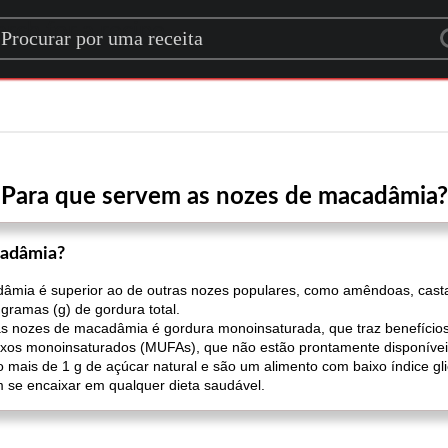
rch for a recipe
Para que servem as nozes de macadâmia?
cadâmia?
dâmia é superior ao de outras nozes populares, como amêndoas, cast
ramas (g) de gordura total.
s nozes de macadâmia é gordura monoinsaturada, que traz benefício
raxos monoinsaturados (MUFAs), que não estão prontamente disponívei
ais de 1 g de açúcar natural e são um alimento com baixo índice gl
se encaixar em qualquer dieta saudável.