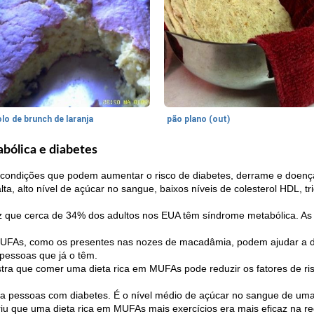
lo de brunch de laranja
pão plano (out)
bólica e diabetes
condições que podem aumentar o risco de diabetes, derrame e doenç
ta, alto nível de açúcar no sangue, baixos níveis de colesterol HDL, tr
iz que cerca de 34% dos adultos nos EUA têm síndrome metabólica. A
FAs, como os presentes nas nozes de macadâmia, podem ajudar a di
 pessoas que já o têm.
ra que comer uma dieta rica em MUFAs pode reduzir os fatores de r
a pessoas com diabetes. É o nível médio de açúcar no sangue de um
iu que uma dieta rica em MUFAs mais exercícios era mais eficaz na 