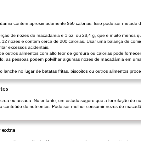
âmia contém aproximadamente 950 calorias. Isso pode ser metade da
rção de nozes de macadâmia é 1 oz, ou 28,4 g, que é muito menos qu
 12 nozes e contém cerca de 200 calorias. Usar uma balança de com
itar excessos acidentais.
 outros alimentos com alto teor de gordura ou calorias pode fornecer
mplo, as pessoas podem polvilhar algumas nozes de macadâmia em uma
anche no lugar de batatas fritas, biscoitos ou outros alimentos proce
ntes
ua ou assada. No entanto, um estudo sugere que a torrefação de n
r o conteúdo de nutrientes. Pode ser melhor consumir nozes de macad
 extra