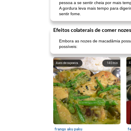
pessoa a se sentir cheia por mais tem
A gordura leva mais tempo para digeri
sentir fome.
Efeitos colaterais de comer noz
Embora as nozes de macadâmia possam
possíveis:
Aves de capoeira
140
min
F
frango aku paku
f