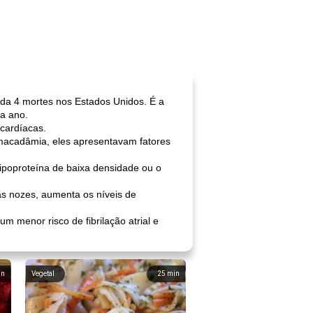
a 4 mortes nos Estados Unidos. É a
a ano.
cardíacas.
macadâmia, eles apresentavam fatores
lipoproteína de baixa densidade ou o
as nozes, aumenta os níveis de
 menor risco de fibrilação atrial e
in
Vegetal
25
min