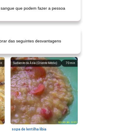
 no sangue que podem fazer a pessoa
brar das seguintes desvantagens
in
Sudoeste da Ásia (Oriente Médio)
70
min
sopa de lentilha líbia