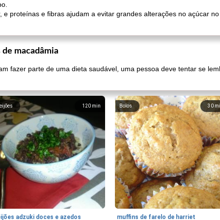
po.
r, e proteínas e fibras ajudam a evitar grandes alterações no açúcar
es de macadâmia
 fazer parte de uma dieta saudável, uma pessoa deve tentar se lem
eijões
120
min
Bolos
30
m
eijões adzuki doces e azedos
muffins de farelo de harriet