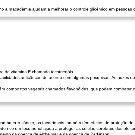
o a macadâmia ajudam a melhorar o controle glicêmico em pessoas co
 de vitamina E chamado tocotrienóis.
 habilidades anticâncer, de acordo com algumas pesquisas. As nozes
 compostos vegetais chamados flavonóides, que podem combater o câ
ombater o câncer, os tocotrienóis também têm efeitos de proteção do 
 rico em tocotrienol ajuda a proteger as células cerebrais dos efeit
ento da doença de Alzheimer e da doença de Parkinson.