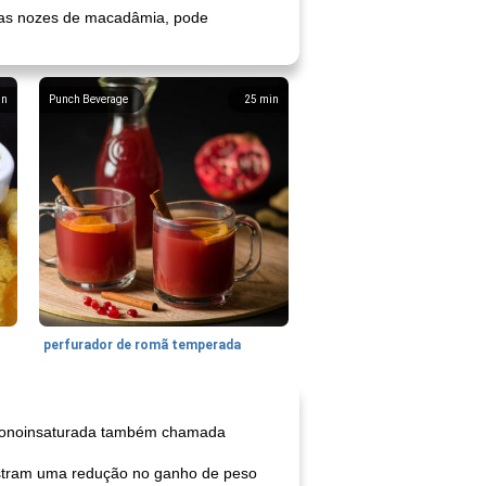
 nas nozes de macadâmia, pode
in
Punch Beverage
25
min
perfurador de romã temperada
a monoinsaturada também chamada
mostram uma redução no ganho de peso