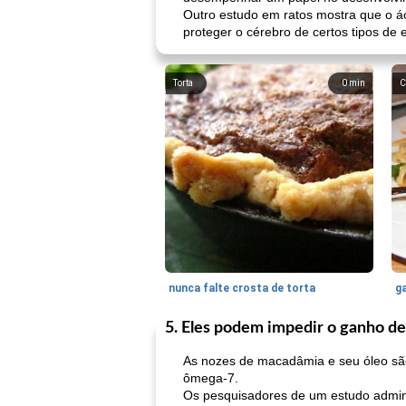
Outro estudo em ratos mostra que o á
proteger o cérebro de certos tipos de e
Torta
0
min
C
nunca falte crosta de torta
ga
5. Eles podem impedir o ganho d
As nozes de macadâmia e seu óleo sã
ômega-7.
Os pesquisadores de um estudo admini