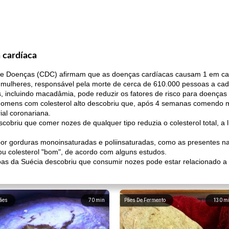
 cardíaca
de Doenças (CDC) afirmam que as doenças cardíacas causam 1 em cad
 mulheres, responsável pela morte de cerca de 610.000 pessoas a cad
 incluindo macadâmia, pode reduzir os fatores de risco para doenças 
omens com colesterol alto descobriu que, após 4 semanas comendo 
ial coronariana.
obriu que comer nozes de qualquer tipo reduzia o colesterol total, a 
por gorduras monoinsaturadas e poliinsaturadas, como as presentes n
 ou colesterol "bom", de acordo com alguns estudos.
s da Suécia descobriu que consumir nozes pode estar relacionado a um
ães
70
min
Pães De Fermento
130
m