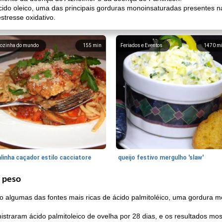
cido oleico, uma das principais gorduras monoinsaturadas presentes
stresse oxidativo.
ozinha do mundo
155
min
Feriados e Eventos
1470
m
linha caçador estilo cacciatore
queijo festivo mergulho 'slaw'
e peso
o algumas das fontes mais ricas de ácido palmitoléico, uma gordur
straram ácido palmitoleico de ovelha por 28 dias, e os resultados 