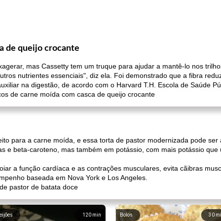
a de queijo crocante
exagerar, mas Cassetty tem um truque para ajudar a mantê-lo nos trilhos
tros nutrientes essenciais", diz ela. Foi demonstrado que a fibra redu
uxiliar na digestão, de acordo com o Harvard T.H. Escola de Saúde Pú
acos de carne moída com casca de queijo crocante
to para a carne moída, e essa torta de pastor modernizada pode ser a 
ras e beta-caroteno, mas também em potássio, com mais potássio qu
poiar a função cardíaca e as contrações musculares, evita cãibras mu
esempenho baseada em Nova York e Los Angeles.
a de pastor de batata doce
eijões
120
min
Bolos
30
m