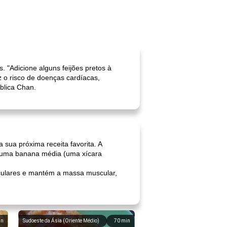
. "Adicione alguns feijões pretos à
z o risco de doenças cardíacas,
blica Chan.
sua próxima receita favorita. A
e uma banana média (uma xícara
sculares e mantém a massa muscular,
in
Sudoeste da Ásia (Oriente Médio)
70
min