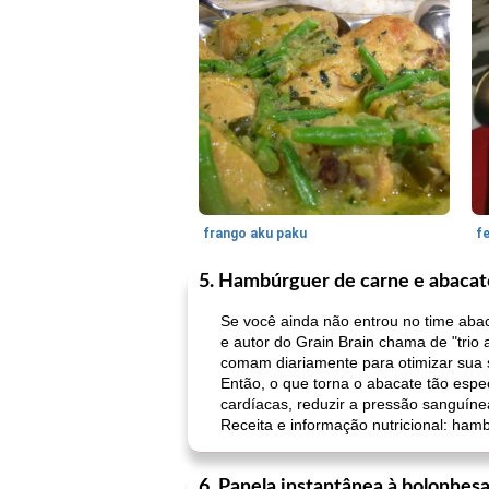
frango aku paku
f
5. Hambúrguer de carne e abacat
Se você ainda não entrou no time aba
e autor do Grain Brain chama de "trio
comam diariamente para otimizar sua s
Então, o que torna o abacate tão espe
cardíacas, reduzir a pressão sanguínea 
Receita e informação nutricional: ham
6. Panela instantânea à bolonhes