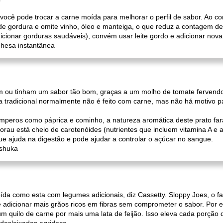
você pode trocar a carne moída para melhorar o perfil de sabor. Ao co
 de gordura e omite vinho, óleo e manteiga, o que reduz a contagem de 
dicionar gorduras saudáveis), convém usar leite gordo e adicionar nov
nhesa instantânea
m ou tinham um sabor tão bom, graças a um molho de tomate fervend
uka tradicional normalmente não é feito com carne, mas não há motivo 
mperos como páprica e cominho, a natureza aromática deste prato fa
orau está cheio de carotenóides (nutrientes que incluem vitamina A e
e ajuda na digestão e pode ajudar a controlar o açúcar no sangue.
kshuka
moída como esta com legumes adicionais, diz Cassetty. Sloppy Joes, o f
dicionar mais grãos ricos em fibras sem comprometer o sabor. Por ex
um quilo de carne por mais uma lata de feijão. Isso eleva cada porção 