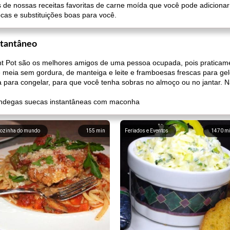
as de nossas receitas favoritas de carne moída que você pode adiciona
cas e substituições boas para você.
stantâneo
ant Pot são os melhores amigos de uma pessoa ocupada, pois praticam
meia sem gordura, de manteiga e leite e framboesas frescas para gel
ra para congelar, para que você tenha sobras no almoço ou no jantar. N
môndegas suecas instantâneas com maconha
ozinha do mundo
155
min
Feriados e Eventos
1470
m