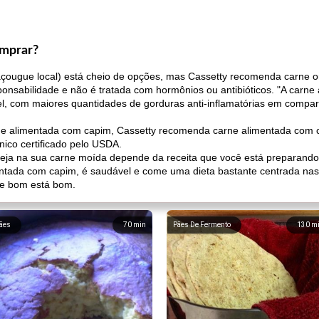
omprar?
çougue local) está cheio de opções, mas Cassetty recomenda carne o
ponsabilidade e não é tratada com hormônios ou antibióticos. "A carn
el, com maiores quantidades de gorduras anti-inflamatórias em compar
a e alimentada com capim, Cassetty recomenda carne alimentada com 
nico certificado pelo USDA.
eja na sua carne moída depende da receita que você está preparando e
entada com capim, é saudável e come uma dieta bastante centrada na
e bom está bom.
ães
70
min
Pães De Fermento
130
m