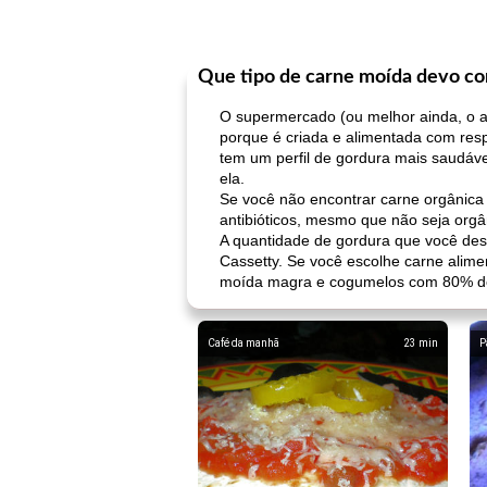
Que tipo de carne moída devo c
O supermercado (ou melhor ainda, o a
porque é criada e alimentada com res
tem um perfil de gordura mais saudáv
ela.
Se você não encontrar carne orgânic
antibióticos, mesmo que não seja orgâ
A quantidade de gordura que você des
Cassetty. Se você escolhe carne alim
moída magra e cogumelos com 80% d
Café da manhã
23
min
P