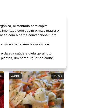
rgânica, alimentada com capim,
e alimentada com capim é mais magra e
ação com a carne convencional", diz
capim e criada sem hormônios e
 da sua saúde e dieta geral, diz
s plantas, um hambúrguer de carne
in
Vegetal
25
min