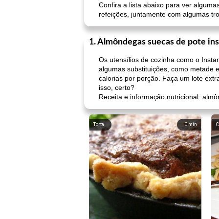
Confira a lista abaixo para ver algum
refeições, juntamente com algumas tro
1. Almôndegas suecas de pote in
Os utensílios de cozinha como o Inst
algumas substituições, como metade e 
calorias por porção. Faça um lote ext
isso, certo?
Receita e informação nutricional: al
Torta
0
min
C