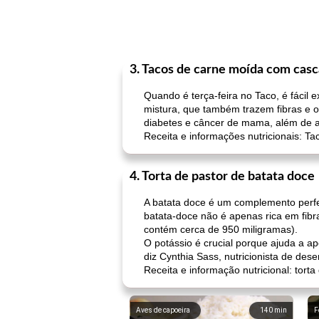
3. Tacos de carne moída com casc
Quando é terça-feira no Taco, é fácil 
mistura, que também trazem fibras e ou
diabetes e câncer de mama, além de a
Receita e informações nutricionais: T
4. Torta de pastor de batata doce
A batata doce é um complemento perfei
batata-doce não é apenas rica em fib
contém cerca de 950 miligramas).
O potássio é crucial porque ajuda a a
diz Cynthia Sass, nutricionista de d
Receita e informação nutricional: tort
Aves de capoeira
140
min
F