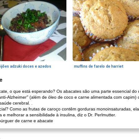
eijões adzuki doces e azedos
muffins de farelo de harriet
e
cate, o que está esperando? Os abacates são uma parte essencial do q
 anti-Alzheimer" (além de óleo de coco e carne alimentada com capim
aúde cerebral. .
cial? Como as frutas de caroço contêm gorduras monoinsaturadas, ela
e melhorar a sensibilidade à insulina, diz o Dr. Perlmutter.
búrguer de carne e abacate
a