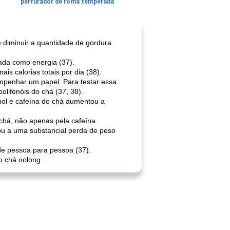
perfurador de romã temperada
 diminuir a quantidade de gordura
ada como energia (37).
is calorias totais por dia (38).
mpenhar um papel. Para testar essa
lifenóis do chá (37, 38).
ol e cafeína do chá aumentou a
chá, não apenas pela cafeína.
ou a uma substancial perda de peso
de pessoa para pessoa (37).
o chá oolong.