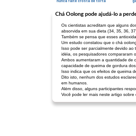
nunca falte crosta de torta
ga
Chá Oolong pode ajudá-lo a perd
Os cientistas acreditam que alguns d
absorvida em sua dieta (34, 35, 36, 37
Também se pensa que esses antioxidan
Um estudo constatou que o chá oolong d
Isso pode ser parcialmente devido ao
idéia, os pesquisadores compararam os
Ambos aumentaram a quantidade de ca
capacidade de queima de gordura dos p
Isso indica que os efeitos de queima 
Dito isto, nenhum dos estudos esclar
em humanos.
Além disso, alguns participantes resp
Você pode ler mais neste artigo sobre