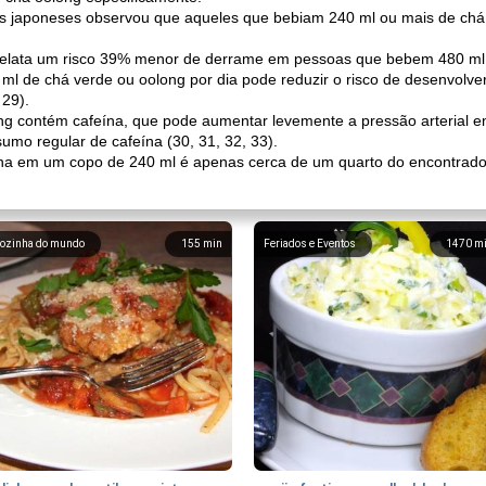
s japoneses observou que aqueles que bebiam 240 ml ou mais de chá 
 relata um risco 39% menor de derrame em pessoas que bebem 480 ml d
ml de chá verde ou oolong por dia pode reduzir o risco de desenvolve
29).
ng contém cafeína, que pode aumentar levemente a pressão arterial em
umo regular de cafeína (30, 31, 32, 33).
ína em um copo de 240 ml é apenas cerca de um quarto do encontrad
ozinha do mundo
155
min
Feriados e Eventos
1470
m