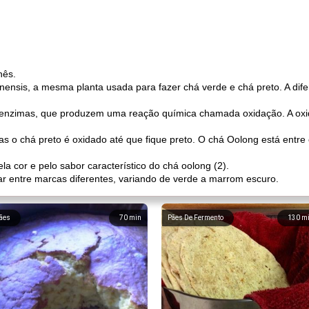
nês.
 sinensis, a mesma planta usada para fazer chá verde e chá preto. A di
 enzimas, que produzem uma reação química chamada oxidação. A oxid
s o chá preto é oxidado até que fique preto. O chá Oolong está entre 
la cor e pelo sabor característico do chá oolong (2).
iar entre marcas diferentes, variando de verde a marrom escuro.
ães
70
min
Pães De Fermento
130
m