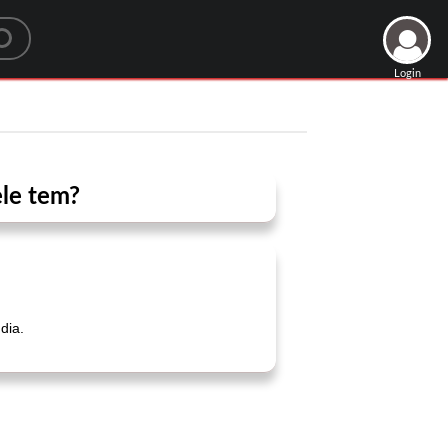
Login
ele tem?
dia.