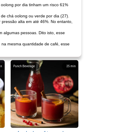
oolong por dia tinham um risco 61%
e chá oolong ou verde por dia (27).
r pressão alta em até 46%. No entanto,
 algumas pessoas. Dito isto, esse
o na mesma quantidade de café, esse
in
Punch Beverage
25
min