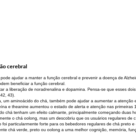
ão cerebral
ode ajudar a manter a função cerebral e prevenir a doença de Alzheim
dem beneficiar a função cerebral.
tar a liberação de noradrenalina e dopamina. Pensa-se que esses doi
42, 43).
, um aminoácido do chá, também pode ajudar a aumentar a atenção e 
eína e theanine aumentou o estado de alerta e atenção nas primeiras 
 do chá tenham um efeito calmante, principalmente começando duas ho
mente o chá oolong, mas um descobriu que os usuários regulares de 
to foi particularmente forte para os bebedores regulares de chá preto e
ente chá verde, preto ou oolong a uma melhor cognição, memória, funç