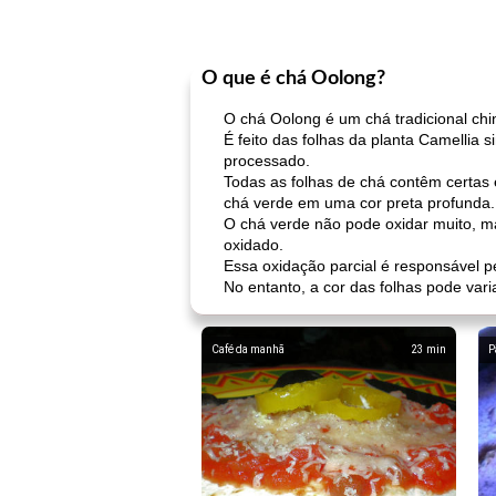
O que é chá Oolong?
O chá Oolong é um chá tradicional chi
É feito das folhas da planta Camellia
processado.
Todas as folhas de chá contêm certas
chá verde em uma cor preta profunda.
O chá verde não pode oxidar muito, ma
oxidado.
Essa oxidação parcial é responsável pe
No entanto, a cor das folhas pode var
Café da manhã
23
min
P