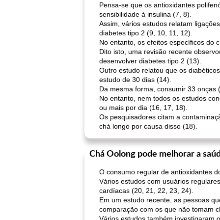
Pensa-se que os antioxidantes polifen
sensibilidade à insulina (7, 8).
Assim, vários estudos relatam ligaçõe
diabetes tipo 2 (9, 10, 11, 12).
No entanto, os efeitos específicos do
Dito isto, uma revisão recente obser
desenvolver diabetes tipo 2 (13).
Outro estudo relatou que os diabético
estudo de 30 dias (14).
Da mesma forma, consumir 33 onças (1 
No entanto, nem todos os estudos con
ou mais por dia (16, 17, 18).
Os pesquisadores citam a contaminaçã
chá longo por causa disso (18).
Chá Oolong pode melhorar a saú
O consumo regular de antioxidantes d
Vários estudos com usuários regulares
cardíacas (20, 21, 22, 23, 24).
Em um estudo recente, as pessoas que
comparação com os que não tomam ch
Vários estudos também investigaram o