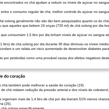
óis encontrados no chá ajudam a reduzir os níveis de açúcar no sang
s entre o consumo regular de chá, melhor controle do açúcar no sangu
 chá oolong geralmente não são tão bem pesquisados ​​quanto os do chá
vou que aqueles que bebem 24 onças (720 ml) de chá oolong por dia t
s que consumiam 1,5 litro por dia tinham níveis de açúcar no sangue a
litro) de chá oolong por dia durante 30 dias diminuiu os níveis médi
cordam e um relata um risco aumentado de desenvolver diabetes par
o por pesticidas como uma provável causa dos efeitos negativos des
de do coração
o chá também pode melhorar a saúde do coração (19).
 de chá relatam redução da pressão arterial e dos níveis de colesterol
 ingeriram mais de 1,4 litro de chá por dia tiveram 51% menos chanc
á (25).
 chá oolong especificamente.