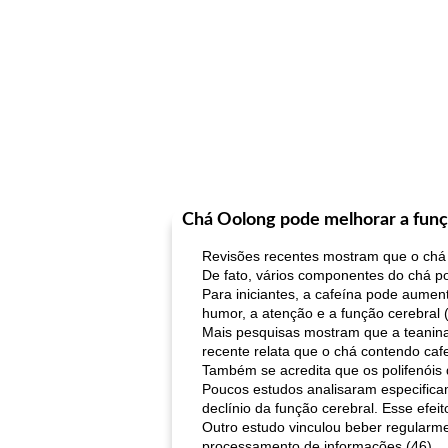
Chá Oolong pode melhorar a funç
Revisões recentes mostram que o chá p
De fato, vários componentes do chá po
Para iniciantes, a cafeína pode aumen
humor, a atenção e a função cerebral (
Mais pesquisas mostram que a teanina
recente relata que o chá contendo caf
Também se acredita que os polifenóis
Poucos estudos analisaram especifica
declínio da função cerebral. Esse efei
Outro estudo vinculou beber regularm
processamento de informações (46).