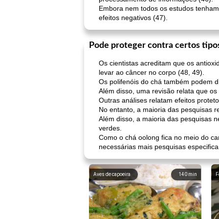
Embora nem todos os estudos tenham 
efeitos negativos (47).
Pode proteger contra certos tipo
Os cientistas acreditam que os antiox
levar ao câncer no corpo (48, 49).
Os polifenóis do chá também podem dim
Além disso, uma revisão relata que os
Outras análises relatam efeitos protet
No entanto, a maioria das pesquisas r
Além disso, a maioria das pesquisas 
verdes.
Como o chá oolong fica no meio do ca
necessárias mais pesquisas especific
Aves de capoeira
140
min
F