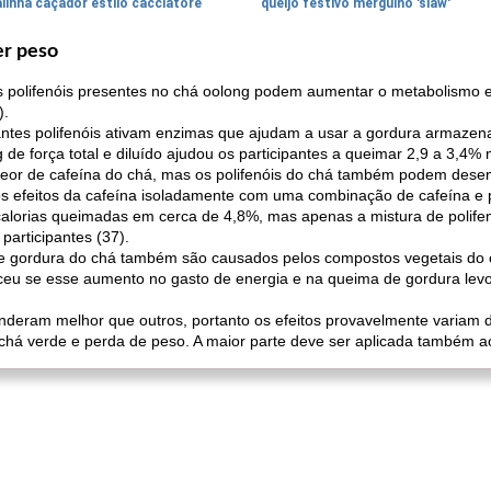
linha caçador estilo cacciatore
queijo festivo mergulho 'slaw'
er peso
os polifenóis presentes no chá oolong podem aumentar o metabolismo e
).
tes polifenóis ativam enzimas que ajudam a usar a gordura armazen
e força total e diluído ajudou os participantes a queimar 2,9 a 3,4% ma
 teor de cafeína do chá, mas os polifenóis do chá também podem dese
 efeitos da cafeína isoladamente com uma combinação de cafeína e po
lorias queimadas em cerca de 4,8%, mas apenas a mistura de polifen
articipantes (37).
de gordura do chá também são causados ​​pelos compostos vegetais do 
eceu se esse aumento no gasto de energia e na queima de gordura lev
onderam melhor que outros, portanto os efeitos provavelmente variam 
 chá verde e perda de peso. A maior parte deve ser aplicada também a