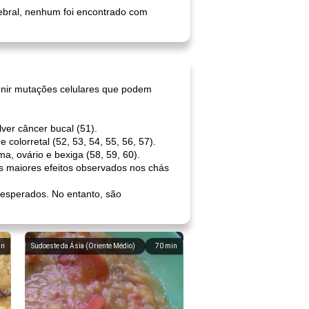
ebral, nenhum foi encontrado com
venir mutações celulares que podem
ver câncer bucal (51).
colorretal (52, 53, 54, 55, 56, 57).
a, ovário e bexiga (58, 59, 60).
s maiores efeitos observados nos chás
 esperados. No entanto, são
in
Sudoeste da Ásia (Oriente Médio)
70
min