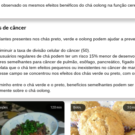
observado os mesmos efeitos benéficos do chá oolong na função cer
s de câncer
idantes presentes nos chás preto, verde e oolong podem ajudar a pre
inuir a taxa de divisão celular do câncer (50).
 usuários regulares de chá podem ter um risco 15% menor de desenvol
ores semelhantes para câncer de pulmão, esôfago, pancreático, fígado e 
elata que o chá tem efeitos pequenos ou inexistentes no câncer de mam
nesse campo se concentrou nos efeitos dos chás verde ou preto, com o
minho entre o chá verde e o preto, benefícios semelhantes podem ser
amente sobre o chá oolong.
eijões
120
min
Bolos
30
m