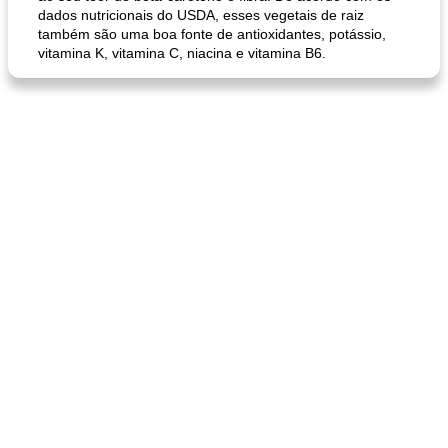
dados nutricionais do USDA, esses vegetais de raiz
também são uma boa fonte de antioxidantes, potássio,
vitamina K, vitamina C, niacina e vitamina B6.
pão plano (out)
macarrão e cenouras com ervas picadas