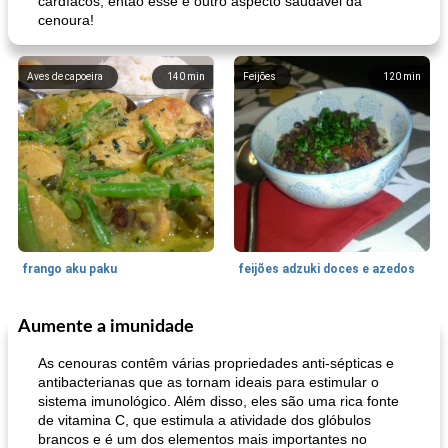
cardíacos, então esse é outro aspecto saudável da
cenoura!
Aves de capoeira
140
min
Feijões
120
min
frango aku paku
feijões adzuki doces e azedos
Aumente a imunidade
Bolos
30
min
Sudoeste da Ásia (Oriente Médio)
70
min
As cenouras contêm várias propriedades anti-sépticas e
antibacterianas que as tornam ideais para estimular o
sistema imunológico. Além disso, eles são uma rica fonte
de vitamina C, que estimula a atividade dos glóbulos
brancos e é um dos elementos mais importantes no