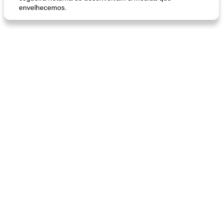
envelhecemos.
queijo festivo mergulho 'slaw'
perfurador de romã temperada