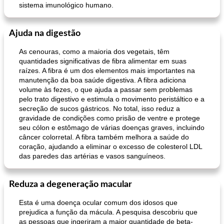
sistema imunológico humano.
Ajuda na digestão
muffins de farelo de harriet
sopa de lentilha líbia
As cenouras, como a maioria dos vegetais, têm
quantidades significativas de fibra alimentar em suas
raízes. A fibra é um dos elementos mais importantes na
manutenção da boa saúde digestiva. A fibra adiciona
volume às fezes, o que ajuda a passar sem problemas
pelo trato digestivo e estimula o movimento peristáltico e a
secreção de sucos gástricos. No total, isso reduz a
gravidade de condições como prisão de ventre e protege
seu cólon e estômago de várias doenças graves, incluindo
câncer colorretal. A fibra também melhora a saúde do
coração, ajudando a eliminar o excesso de colesterol LDL
das paredes das artérias e vasos sanguíneos.
Reduza a degeneração macular
Esta é uma doença ocular comum dos idosos que
prejudica a função da mácula. A pesquisa descobriu que
as pessoas que ingeriram a maior quantidade de beta-