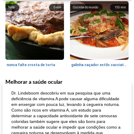
Torta
0
min
Cozinha do mundo
155
min
nunca falte crosta de torta
galinha caçador estilo cacciatore
Melhorar a saúde ocular
Feriados e Eventos
1470
min
Punch Beverage
25
min
Dr. Lindeboom descobriu em sua pesquisa que uma
deficiência de vitamina A pode causar alguma dificuldade
em enxergar com pouca luz, levando à cegueira noturna.
Como são ricos em vitamina A, um estudo para
determinar a capacidade antioxidante de sete cenouras
coloridas também sugere que eles são bons para
melhorar a saúde ocular e impedir que condições como a
cegueira noturna se desenvolvam à medida que