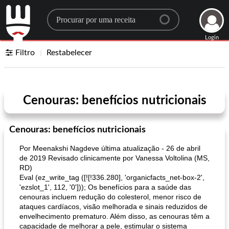
Search for a recipe
Login
Filtro
Restabelecer
Cenouras: benefícios nutricionais
Cenouras: benefícios nutricionais
Por Meenakshi Nagdeve última atualização - 26 de abril
de 2019 Revisado clinicamente por Vanessa Voltolina (MS,
RD)
Eval (ez_write_tag ([![!336.280], 'organicfacts_net-box-2',
'ezslot_1', 112, '0'])); Os benefícios para a saúde das
cenouras incluem redução do colesterol, menor risco de
ataques cardíacos, visão melhorada e sinais reduzidos de
envelhecimento prematuro. Além disso, as cenouras têm a
capacidade de melhorar a pele, estimular o sistema