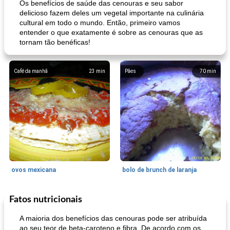
Os benefícios de saúde das cenouras e seu sabor
delicioso fazem deles um vegetal importante na culinária
cultural em todo o mundo. Então, primeiro vamos
entender o que exatamente é sobre as cenouras que as
tornam tão benéficas!
Café da manhã
23
min
Pães
70
min
ovos mexicana
bolo de brunch de laranja
Fatos nutricionais
Pães De Fermento
130
min
Vegetal
25
min
A maioria dos benefícios das cenouras pode ser atribuída
ao seu teor de beta-caroteno e fibra. De acordo com os