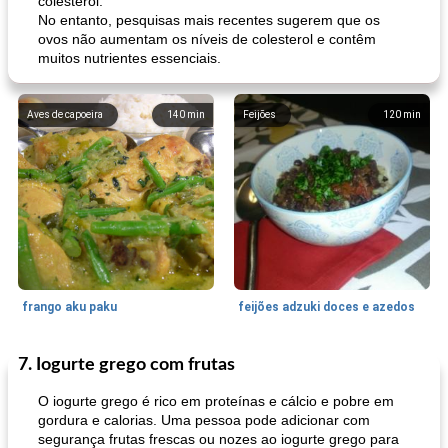
colesterol.
No entanto, pesquisas mais recentes sugerem que os
ovos não aumentam os níveis de colesterol e contêm
muitos nutrientes essenciais.
Aves de capoeira
140
min
Feijões
120
min
frango aku paku
feijões adzuki doces e azedos
7. Iogurte grego com frutas
Bolos
30
min
Sudoeste da Ásia (Oriente Médio)
70
min
O iogurte grego é rico em proteínas e cálcio e pobre em
gordura e calorias. Uma pessoa pode adicionar com
segurança frutas frescas ou nozes ao iogurte grego para