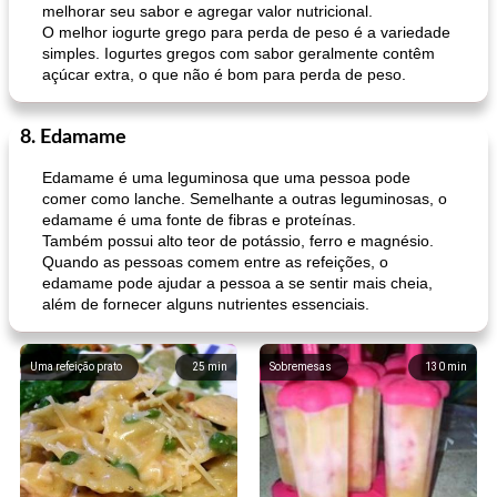
melhorar seu sabor e agregar valor nutricional.
O melhor iogurte grego para perda de peso é a variedade
simples. Iogurtes gregos com sabor geralmente contêm
açúcar extra, o que não é bom para perda de peso.
muffins de farelo de harriet
sopa de lentilha líbia
8. Edamame
Edamame é uma leguminosa que uma pessoa pode
comer como lanche. Semelhante a outras leguminosas, o
edamame é uma fonte de fibras e proteínas.
Também possui alto teor de potássio, ferro e magnésio.
Quando as pessoas comem entre as refeições, o
edamame pode ajudar a pessoa a se sentir mais cheia,
além de fornecer alguns nutrientes essenciais.
Uma refeição prato
25
min
Sobremesas
130
min