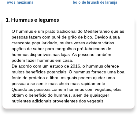
ovos mexicana
bolo de brunch de laranja
1. Hummus e legumes
Pães De Fermento
130
min
Vegetal
25
min
O hummus é um prato tradicional do Mediterrâneo que as
pessoas fazem com purê de grão de bico. Devido à sua
crescente popularidade, muitas vezes existem várias
opções de sabor para mergulhos pré-fabricados de
hummus disponíveis nas lojas. As pessoas também
podem fazer hummus em casa.
De acordo com um estudo de 2016, o hummus oferece
muitos benefícios potenciais. O hummus fornece uma boa
fonte de proteína e fibra, as quais podem ajudar uma
pão plano (out)
macarrão e cenouras com ervas picadas
pessoa a se sentir mais cheia mais rapidamente.
Quando as pessoas comem hummus com vegetais, elas
obtêm o benefício do hummus, além de quaisquer
nutrientes adicionais provenientes dos vegetais.