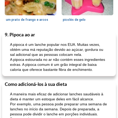
um prato de frango e arcos
picolés de gelo
9. Pipoca ao ar
Marcas de Confiança: Receitas e
105
min
Feriados e Eventos
0
min
Dicas
A pipoca é um lanche popular nos EUA. Muitas vezes,
obtém uma má reputação devido ao açúcar, gordura ou
sal adicional que as pessoas colocam nela.
A pipoca estourada no ar não contém esses ingredientes
extras. A pipoca comum é um grão integral de baixa
caloria que oferece bastante fibra de enchimento.
Como adicioná-los à sua dieta
pimentas recheadas de estilo italiano
mandelbread
A maneira mais eficaz de adicionar lanches saudáveis ​​à
dieta é manter um estoque deles em fácil alcance.
Por exemplo, uma pessoa pode preparar uma semana de
lanches no início da semana. Depois de preparada, a
pessoa pode dividir o lanche em porções individuais.