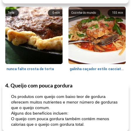
Torta
0
min
Cozinha do mundo
155
min
nunca falte crosta de torta
galinha caçador estilo cacciatore
4. Queijo com pouca gordura
Feriados e Eventos
1470
min
Punch Beverage
25
min
Os produtos com queijo com baixo teor de gordura
oferecem muitos nutrientes e menor número de gorduras
que o queijo comum.
Alguns dos benefícios incluem:
O queijo com pouca gordura também contém menos
calorias que o queijo com gordura total.