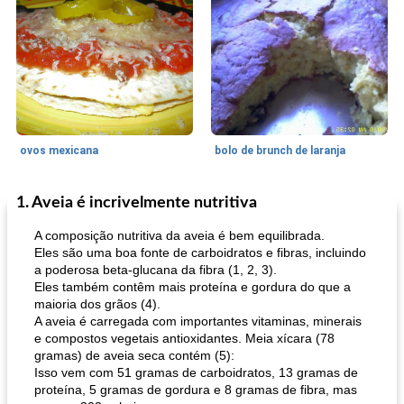
ovos mexicana
bolo de brunch de laranja
1. Aveia é incrivelmente nutritiva
Pães De Fermento
130
min
Vegetal
25
min
A composição nutritiva da aveia é bem equilibrada.
Eles são uma boa fonte de carboidratos e fibras, incluindo
a poderosa beta-glucana da fibra (1, 2, 3).
Eles também contêm mais proteína e gordura do que a
maioria dos grãos (4).
A aveia é carregada com importantes vitaminas, minerais
e compostos vegetais antioxidantes. Meia xícara (78
gramas) de aveia seca contém (5):
Isso vem com 51 gramas de carboidratos, 13 gramas de
pão plano (out)
macarrão e cenouras com ervas picadas
proteína, 5 gramas de gordura e 8 gramas de fibra, mas