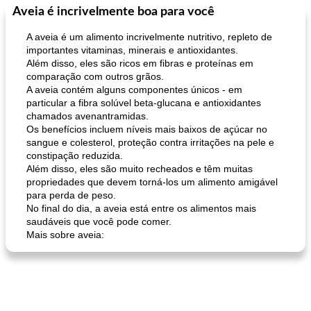
Aveia é incrivelmente boa para você
Marcas de Confiança: Receitas e
105
min
Feriados e Eventos
0
min
Dicas
A aveia é um alimento incrivelmente nutritivo, repleto de
importantes vitaminas, minerais e antioxidantes.
Além disso, eles são ricos em fibras e proteínas em
comparação com outros grãos.
A aveia contém alguns componentes únicos - em
particular a fibra solúvel beta-glucana e antioxidantes
chamados avenantramidas.
Os benefícios incluem níveis mais baixos de açúcar no
sangue e colesterol, proteção contra irritações na pele e
pimentas recheadas de estilo italiano
mandelbread
constipação reduzida.
Além disso, eles são muito recheados e têm muitas
propriedades que devem torná-los um alimento amigável
para perda de peso.
No final do dia, a aveia está entre os alimentos mais
saudáveis ​​que você pode comer.
Mais sobre aveia: