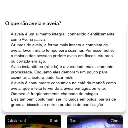
O que são aveia e aveia?
A aveia é um alimento integral, conhecido cientificamente
como Avena sativa.
Grumos de aveia, a forma mais intacta e completa de
aveia, levam muito tempo para cozinhar. Por esse motivo,
a maioria das pessoas prefere aveia em flocos, triturada
ou cortada em aço.
Aveia instantânea (rápida) é a variedade mais altamente
processada. Enquanto eles demoram um pouco para
cozinhar, a textura pode ficar mole.
A aveia é comumente consumida no café da manhã como
aveia, que é feita fervendo a aveia em água ou leite.
Oatmeal é freqüentemente chamado de mingau.
Eles também costumam ser incluídos em bolos, barras de
granola, biscoitos e outros produtos de panificação.
Café da manhã
23
min
Pães
70
min