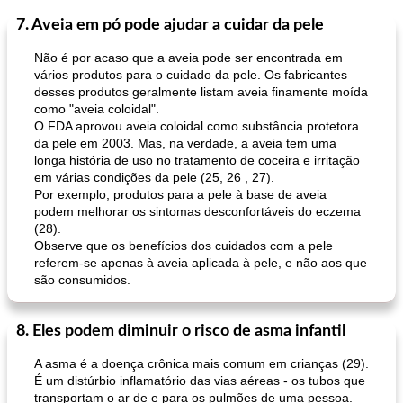
7. Aveia em pó pode ajudar a cuidar da pele
Bolos
30
min
Sudoeste da Ásia (Oriente Médio)
70
min
Não é por acaso que a aveia pode ser encontrada em
vários produtos para o cuidado da pele. Os fabricantes
desses produtos geralmente listam aveia finamente moída
como "aveia coloidal".
O FDA aprovou aveia coloidal como substância protetora
da pele em 2003. Mas, na verdade, a aveia tem uma
longa história de uso no tratamento de coceira e irritação
em várias condições da pele (25, 26 , 27).
Por exemplo, produtos para a pele à base de aveia
muffins de farelo de harriet
sopa de lentilha líbia
podem melhorar os sintomas desconfortáveis ​​do eczema
(28).
Observe que os benefícios dos cuidados com a pele
referem-se apenas à aveia aplicada à pele, e não aos que
são consumidos.
8. Eles podem diminuir o risco de asma infantil
A asma é a doença crônica mais comum em crianças (29).
É um distúrbio inflamatório das vias aéreas - os tubos que
transportam o ar de e para os pulmões de uma pessoa.