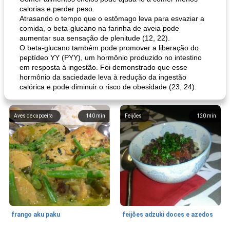
calorias e perder peso.
Atrasando o tempo que o estômago leva para esvaziar a
comida, o beta-glucano na farinha de aveia pode
aumentar sua sensação de plenitude (12, 22).
O beta-glucano também pode promover a liberação do
peptídeo YY (PYY), um hormônio produzido no intestino
em resposta à ingestão. Foi demonstrado que esse
hormônio da saciedade leva à redução da ingestão
calórica e pode diminuir o risco de obesidade (23, 24).
Aves de capoeira
140
min
Feijões
120
min
frango aku paku
feijões adzuki doces e azedos