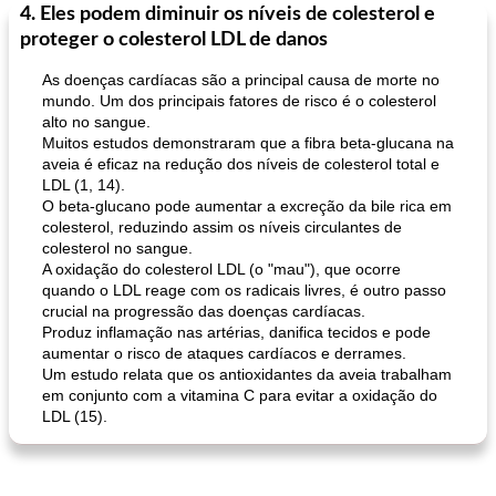
4. Eles podem diminuir os níveis de colesterol e
Feriados e Eventos
1470
min
Punch Beverage
25
min
proteger o colesterol LDL de danos
As doenças cardíacas são a principal causa de morte no
mundo. Um dos principais fatores de risco é o colesterol
alto no sangue.
Muitos estudos demonstraram que a fibra beta-glucana na
aveia é eficaz na redução dos níveis de colesterol total e
LDL (1, 14).
O beta-glucano pode aumentar a excreção da bile rica em
queijo festivo mergulho 'slaw'
colesterol, reduzindo assim os níveis circulantes de
perfurador de romã temperada
colesterol no sangue.
A oxidação do colesterol LDL (o "mau"), que ocorre
quando o LDL reage com os radicais livres, é outro passo
crucial na progressão das doenças cardíacas.
Produz inflamação nas artérias, danifica tecidos e pode
aumentar o risco de ataques cardíacos e derrames.
Um estudo relata que os antioxidantes da aveia trabalham
em conjunto com a vitamina C para evitar a oxidação do
LDL (15).