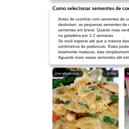
Como selecionar sementes de coe
Antes de cozinhar com sementes de coe
desbotam, as pequenas sementes de co
sementes em breve. Quanto mais verde
na geladeira por 1-2 semanas.
Se você esperar até que a maioria da
centímetros do pedúnculo. Estes pod
totalmente maduras, elas simplesmen
Aguarde moer essas sementes até esta
Uma refeição prato
25
min
S