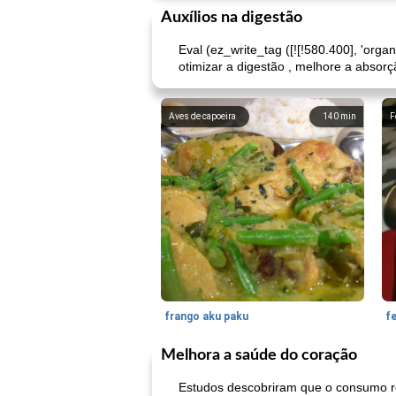
Auxílios na digestão
Eval (ez_write_tag ([![!580.400], 'orga
otimizar a digestão , melhore a absorçã
Aves de capoeira
140
min
F
frango aku paku
f
Melhora a saúde do coração
Estudos descobriram que o consumo reg