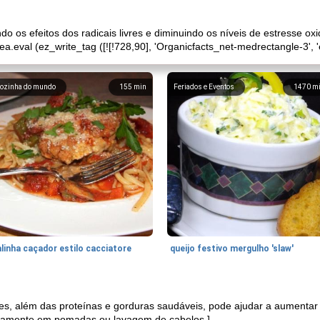
o os efeitos dos radicais livres e diminuindo os níveis de estresse oxi
eval (ez_write_tag ([![!728,90], 'Organicfacts_net-medrectangle-3', 'ez
ozinha do mundo
155
min
Feriados e Eventos
1470
m
linha caçador estilo cacciatore
queijo festivo mergulho 'slaw'
s, além das proteínas e gorduras saudáveis, pode ajudar a aumentar 
camente em pomadas ou lavagem de cabelos.]