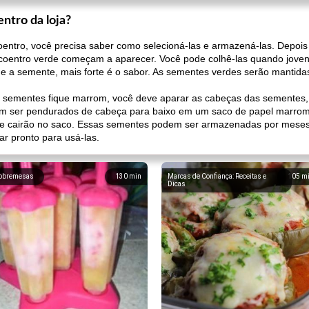
ntro da loja?
ntro, você precisa saber como selecioná-las e armazená-las. Depois 
entro verde começam a aparecer. Você pode colhê-las quando jovens
 a semente, mais forte é o sabor. As sementes verdes serão mantidas
s sementes fique marrom, você deve aparar as cabeças das sementes
em ser pendurados de cabeça para baixo em um saco de papel marro
te cairão no saco. Essas sementes podem ser armazenadas por meses
r pronto para usá-las.
obremesas
130
min
Marcas de Confiança: Receitas e
105
m
Dicas