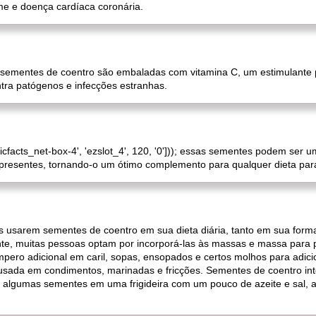
me e doença cardíaca coronária.
as sementes de coentro são embaladas com vitamina C, um estimulante
tra patógenos e infecções estranhas.
nicfacts_net-box-4', 'ezslot_4', 120, '0'])); essas sementes podem ser 
 presentes, tornando-o um ótimo complemento para qualquer dieta par
 usarem sementes de coentro em sua dieta diária, tanto em sua forma
te, muitas pessoas optam por incorporá-las às massas e massa para p
ero adicional em caril, sopas, ensopados e certos molhos para adici
usada em condimentos, marinadas e fricções. Sementes de coentro in
 algumas sementes em uma frigideira com um pouco de azeite e sal, 