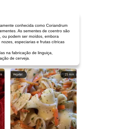
ificamente conhecida como Coriandrum
sementes. As sementes de coentro são
do, ou podem ser moídos, embora
zes, especiarias e frutas cítricas
s na fabricação de linguiça,
ação de cerveja.
in
Vegetal
25
min