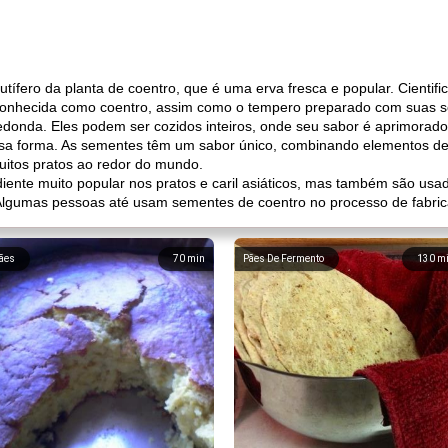
utífero da planta de coentro, que é uma erva fresca e popular. Cient
 conhecida como coentro, assim como o tempero preparado com suas 
edonda. Eles podem ser cozidos inteiros, onde seu sabor é aprimora
a forma. As sementes têm um sabor único, combinando elementos de no
uitos pratos ao redor do mundo.
ente muito popular nos pratos e caril asiáticos, mas também são usada
lgumas pessoas até usam sementes de coentro no processo de fabric
ães
70
min
Pães De Fermento
130
m