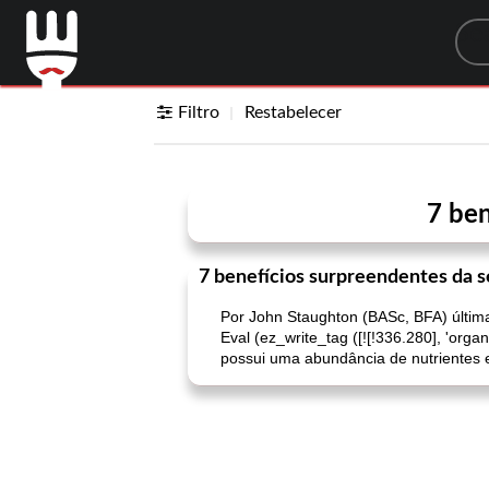
Sea
Filtro
Restabelecer
7 ben
7 benefícios surpreendentes da 
Por John Staughton (BASc, BFA) últim
Eval (ez_write_tag ([![!336.280], 'orga
possui uma abundância de nutrientes e 