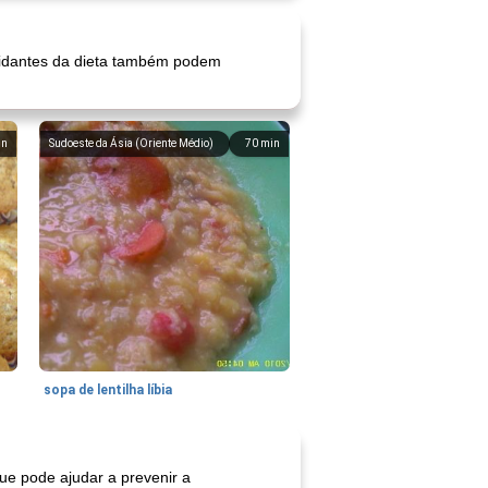
tioxidantes da dieta também podem
in
Sudoeste da Ásia (Oriente Médio)
70
min
sopa de lentilha líbia
ue pode ajudar a prevenir a