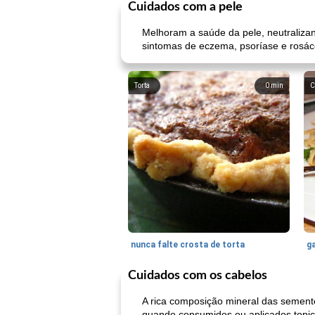
Cuidados com a pele
Melhoram a saúde da pele, neutralizand
sintomas de eczema, psoríase e rosácea.
Torta
0
min
C
nunca falte crosta de torta
ga
Cuidados com os cabelos
A rica composição mineral das semente
quando consumidos ou aplicados topi