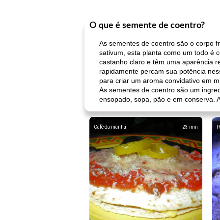
O que é semente de coentro?
As sementes de coentro são o corpo fr
sativum, esta planta como um todo é
castanho claro e têm uma aparência r
rapidamente percam sua potência ness
para criar um aroma convidativo em m
As sementes de coentro são um ingredi
ensopado, sopa, pão e em conserva. A
Café da manhã
23
min
P