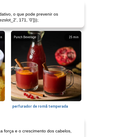
dativo, o que pode prevenir os
slot_2', 171, '0']));
in
Punch Beverage
25
min
perfurador de romã temperada
a força e o crescimento dos cabelos,