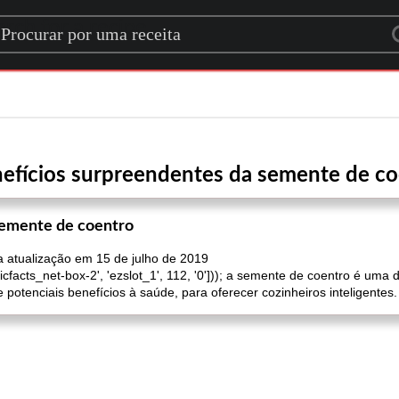
rch for a recipe
efícios surpreendentes da semente de c
semente de coentro
a atualização em 15 de julho de 2019
nicfacts_net-box-2', 'ezslot_1', 112, '0'])); a semente de coentro é uma
potenciais benefícios à saúde, para oferecer cozinheiros inteligentes.