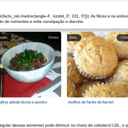
nicfacts_net-medrectangle-4', 'ezslot_0', 131, '0'])); As fibras e os an
o de nutrientes e evite constipação e diarréia.
eijões
120
min
Bolos
30
m
eijões adzuki doces e azedos
muffins de farelo de harriet
ular dessas sementes pode diminuir os níveis de colesterol LDL, o q