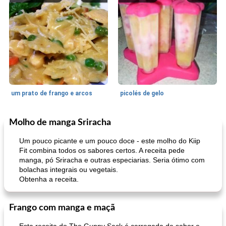
um prato de frango e arcos
picolés de gelo
Molho de manga Sriracha
Marcas de Confiança: Receitas e
105
min
Feriados e Eventos
0
min
Dicas
Um pouco picante e um pouco doce - este molho do Kiip
Fit combina todos os sabores certos. A receita pede
manga, pó Sriracha e outras especiarias. Seria ótimo com
bolachas integrais ou vegetais.
Obtenha a receita.
Frango com manga e maçã
pimentas recheadas de estilo italiano
mandelbread