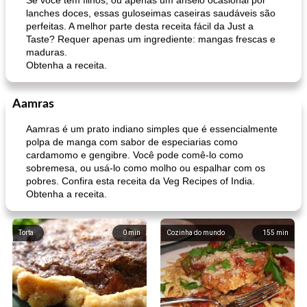
Se você tem filhos, ou apenas um anseio ocasional por
lanches doces, essas guloseimas caseiras saudáveis ​​são
perfeitas. A melhor parte desta receita fácil da Just a
Taste? Requer apenas um ingrediente: mangas frescas e
maduras.
Obtenha a receita.
Aamras
Aamras é um prato indiano simples que é essencialmente
polpa de manga com sabor de especiarias como
cardamomo e gengibre. Você pode comê-lo como
sobremesa, ou usá-lo como molho ou espalhar com os
pobres. Confira esta receita da Veg Recipes of India.
Obtenha a receita.
Torta
0
min
Cozinha do mundo
155
min