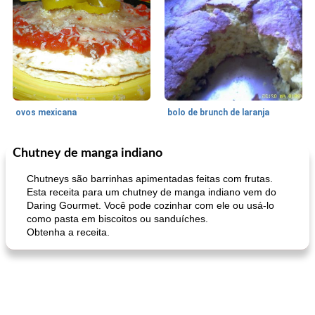
ovos mexicana
bolo de brunch de laranja
Chutney de manga indiano
Pães De Fermento
130
min
Vegetal
25
min
Chutneys são barrinhas apimentadas feitas com frutas.
Esta receita para um chutney de manga indiano vem do
Daring Gourmet. Você pode cozinhar com ele ou usá-lo
como pasta em biscoitos ou sanduíches.
Obtenha a receita.
pão plano (out)
macarrão e cenouras com ervas picadas