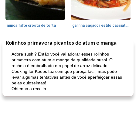
nunca falte crosta de torta
galinha caçador estilo cacciatore
Rolinhos primavera picantes de atum e manga
Feriados e Eventos
1470
min
Punch Beverage
25
min
Adora sushi? Então você vai adorar esses rolinhos
primavera com atum e manga de qualidade sushi. O
recheio é embrulhado em papel de arroz delicado.
Cooking for Keeps faz com que pareça fácil, mas pode
levar algumas tentativas antes de você aperfeiçoar essas
belas guloseimas!
Obtenha a receita.
queijo festivo mergulho 'slaw'
perfurador de romã temperada