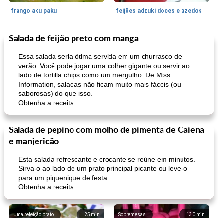
frango aku paku
feijões adzuki doces e azedos
Salada de feijão preto com manga
Bolos
30
min
Sudoeste da Ásia (Oriente Médio)
70
min
Essa salada seria ótima servida em um churrasco de
verão. Você pode jogar uma colher gigante ou servir ao
lado de tortilla chips como um mergulho. De Miss
Information, saladas não ficam muito mais fáceis (ou
saborosas) do que isso.
Obtenha a receita.
Salada de pepino com molho de pimenta de Caiena
muffins de farelo de harriet
sopa de lentilha líbia
e manjericão
Esta salada refrescante e crocante se reúne em minutos.
Sirva-o ao lado de um prato principal picante ou leve-o
para um piquenique de festa.
Obtenha a receita.
Uma refeição prato
25
min
Sobremesas
130
min