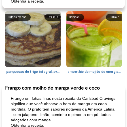
Obtenha a receita.
Café da manhã
24
min
Bebidas
10
min
panquecas de trigo integral, aveia e banana
smoothie de mojito de energia verde
Frango com molho de manga verde e coco
Bebidas
2
min
Bebidas
7
min
Frango em fatias finas nesta receita da Carlsbad Cravings
significa que você absorve o bem da manga em cada
mordida. O prato tem sabores notáveis ​​da América Latina
- com jalapeno, limão, cominho e pimenta em pó, todos
adoçados com manga.
Obtenha a receita.