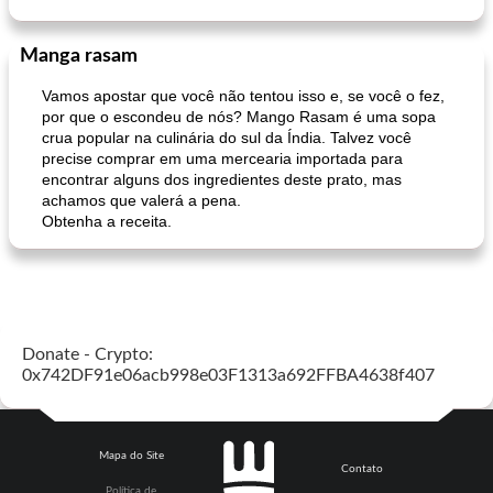
Manga rasam
bomba de caramelo
nescafé
Vamos apostar que você não tentou isso e, se você o fez,
por que o escondeu de nós? Mango Rasam é uma sopa
crua popular na culinária do sul da Índia. Talvez você
precise comprar em uma mercearia importada para
encontrar alguns dos ingredientes deste prato, mas
achamos que valerá a pena.
Obtenha a receita.
Donate - Crypto:
0x742DF91e06acb998e03F1313a692FFBA4638f407
Mapa do Site
Contato
Política de