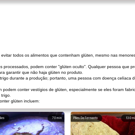
evitar todos os alimentos que contenham glúten, mesmo nas menores
os processados, podem conter "glúten oculto". Qualquer pessoa que pr
ara garantir que não haja glúten no produto.
trigo durante a produção; portanto, uma pessoa com doença celíaca d
 podem conter vestígios de glúten, especialmente se eles foram fab
trigo.
nter glúten incluem:
ães
70
min
Pães De Fermento
130
m