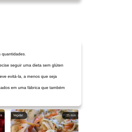
 quantidades.
ecise seguir uma dieta sem glúten
eve evitá-la, a menos que seja
ricados em uma fábrica que também
in
Vegetal
25
min