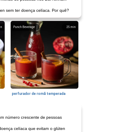
en sem ter doença celíaca. Por quê?
in
Punch Beverage
25
min
perfurador de romã temperada
 um número crescente de pessoas
oença celíaca que evitam o glúten