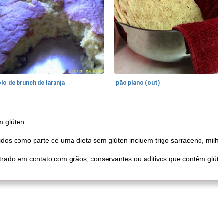
lo de brunch de laranja
pão plano (out)
m glúten.
os como parte de uma dieta sem glúten incluem trigo sarraceno, milho 
ntrado em contato com grãos, conservantes ou aditivos que contêm gl