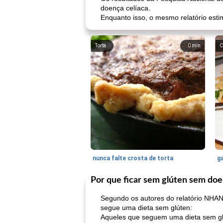
doença celíaca.
Enquanto isso, o mesmo relatório est
Torta
0
min
C
nunca falte crosta de torta
ga
Por que ficar sem glúten sem doe
Segundo os autores do relatório NHA
segue uma dieta sem glúten:
Aqueles que seguem uma dieta sem glú