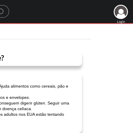
Login
e?
 Ajuda alimentos como cereais, pão e
los e envelopes.
nseguem digerir glúten. Seguir uma
m doença celíaca.
s adultos nos EUA estão tentando