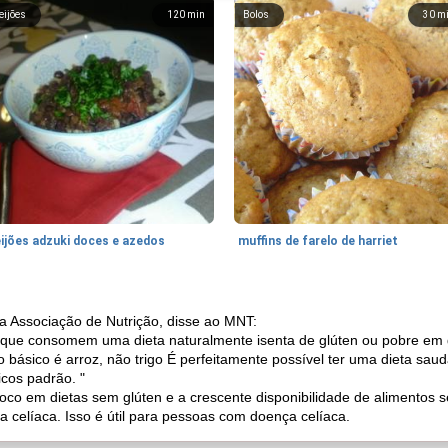
eijões
120
min
Bolos
30
m
eijões adzuki doces e azedos
muffins de farelo de harriet
da Associação de Nutrição, disse ao MNT:
que consomem uma dieta naturalmente isenta de glúten ou pobre em 
to básico é arroz, não trigo É perfeitamente possível ter uma dieta sa
icos padrão. "
 foco em dietas sem glúten e a crescente disponibilidade de alimento
 celíaca. Isso é útil para pessoas com doença celíaca.