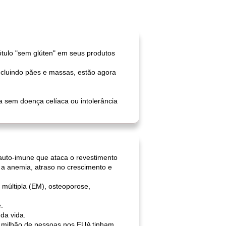
ótulo "sem glúten" em seus produtos
ncluindo pães e massas, estão agora
a sem doença celíaca ou intolerância
auto-imune que ataca o revestimento
 a anemia, atraso no crescimento e
múltipla (EM), osteoporose,
.
da vida.
 milhão de pessoas nos EUA tinham