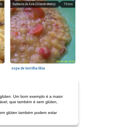
in
Sudoeste da Ásia (Oriente Médio)
70
min
sopa de lentilha líbia
glúten. Um bom exemplo é a maior
udável, que também é sem glúten,
s sem glúten também podem estar