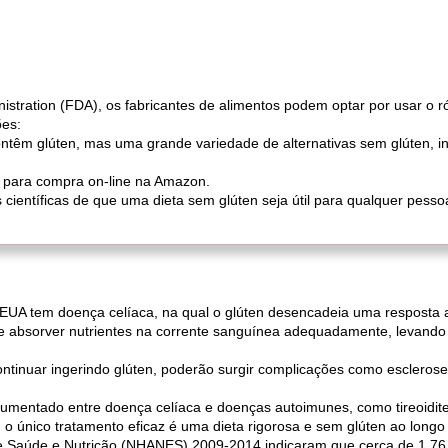
tration (FDA), os fabricantes de alimentos podem optar por usar o r
ões:
ntêm glúten, mas uma grande variedade de alternativas sem glúten, i
s para compra on-line na Amazon.
 científicas de que uma dieta sem glúten seja útil para qualquer pesso
UA tem doença celíaca, na qual o glúten desencadeia uma resposta 
de absorver nutrientes na corrente sanguínea adequadamente, levando
tinuar ingerindo glúten, poderão surgir complicações como esclerose 
cumentado entre doença celíaca e doenças autoimunes, como tireoidite
 único tratamento eficaz é uma dieta rigorosa e sem glúten ao longo 
de Saúde e Nutrição (NHANES) 2009-2014 indicaram que cerca de 1,76