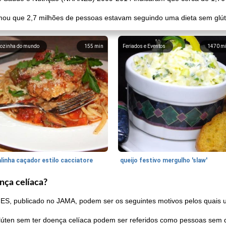
imou que 2,7 milhões de pessoas estavam seguindo uma dieta sem glút
ozinha do mundo
155
min
Feriados e Eventos
1470
m
linha caçador estilo cacciatore
queijo festivo mergulho 'slaw'
nça celíaca?
NES, publicado no JAMA, podem ser os seguintes motivos pelos quais
ten sem ter doença celíaca podem ser referidos como pessoas sem d