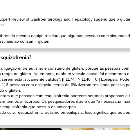
pert Review of Gastroenterology and Hepatology sugeriu que o glúten 
ca.
bros da mesma equipe revelou que algumas pessoas com sintomas 
estinais ao consumir glúten.
esquizofrenia?
a ligação entre autismo e consumo de glúten, porque as pessoas com
m reagir ao glúten. No entanto, nenhum vínculo causal foi encontrado 
serem estatisticamente válidos". [! 1174 => 1140 = 8!] Epilepsia: Pod
m 113 pessoas com epilepsia, cerca de 6% tiveram resultado positivo 
do o glúten.
riram que pessoas com esquizofrenia parecem ser mais propensas a t
 quem tem os anticorpos. Os pesquisadores dizem que "é necessária m
 esquizofrenia que possua os anticorpos.
 pode curar esquizofrenia, autismo ou epilepsia. Isso significa que as