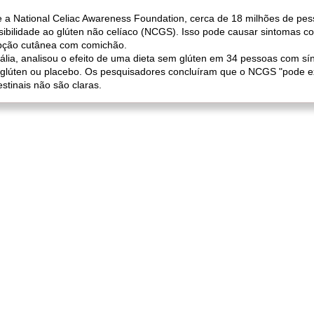
 a National Celiac Awareness Foundation, cerca de 18 milhões de pe
sibilidade ao glúten não celíaco (NCGS). Isso pode causar sintomas co
upção cutânea com comichão.
lia, analisou o efeito de uma dieta sem glúten em 34 pessoas com síndr
glúten ou placebo. Os pesquisadores concluíram que o NCGS "pode ​​exi
stinais não são claras.