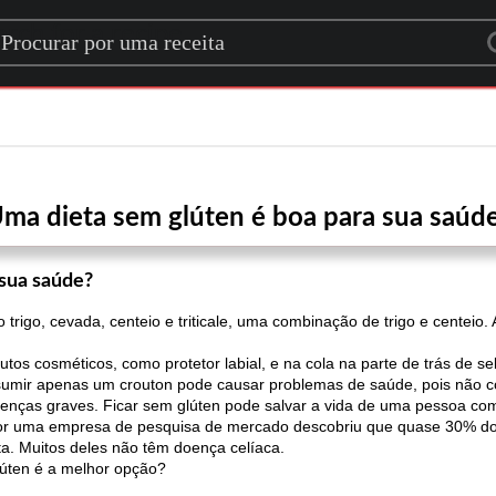
rch for a recipe
ma dieta sem glúten é boa para sua saúd
 sua saúde?
trigo, cevada, centeio e triticale, uma combinação de trigo e centeio.
s cosméticos, como protetor labial, e na cola na parte de trás de se
umir apenas um crouton pode causar problemas de saúde, pois não co
doenças graves. Ficar sem glúten pode salvar a vida de uma pessoa co
por uma empresa de pesquisa de mercado descobriu que quase 30% do
eta. Muitos deles não têm doença celíaca.
úten é a melhor opção?