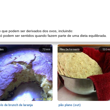
e que podem ser derivados dos ovos, incluindo:
só podem ser sentidos quando fazem parte de uma dieta equilibrada.
ães
70
min
Pães De Fermento
130
m
lo de brunch de laranja
pão plano (out)