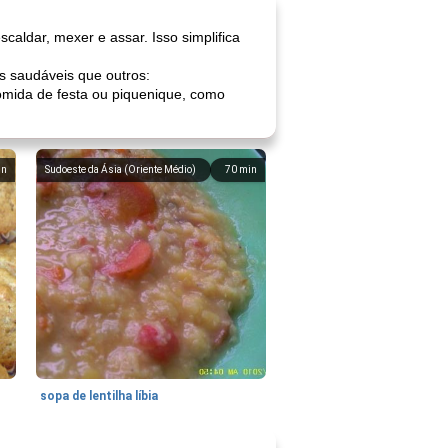
scaldar, mexer e assar. Isso simplifica
saudáveis ​​que outros:
omida de festa ou piquenique, como
in
Sudoeste da Ásia (Oriente Médio)
70
min
sopa de lentilha líbia