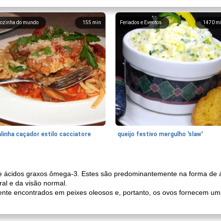
ozinha do mundo
155
min
Feriados e Eventos
1470
m
linha caçador estilo cacciatore
queijo festivo mergulho 'slaw'
e ácidos graxos ômega-3. Estes são predominantemente na forma de 
al e da visão normal.
te encontrados em peixes oleosos e, portanto, os ovos fornecem uma