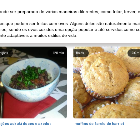
ode ser preparado de várias maneiras diferentes, como fritar, ferver, e
es que podem ser feitas com ovos. Alguns deles são naturalmente mais 
hes, sendo os ovos cozidos uma opção popular e até servidos como c
te adaptáveis ​​a muitos estilos de vida.
eijões
120
min
Bolos
30
m
eijões adzuki doces e azedos
muffins de farelo de harriet