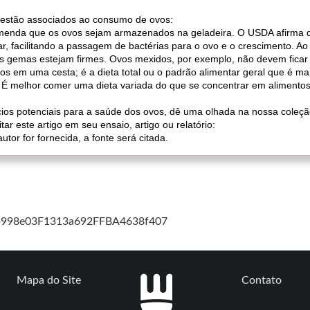
e estão associados ao consumo de ovos:
omenda que os ovos sejam armazenados na geladeira. O USDA afirma q
r, facilitando a passagem de bactérias para o ovo e o crescimento. A
s gemas estejam firmes. Ovos mexidos, por exemplo, não devem ficar
os em uma cesta; é a dieta total ou o padrão alimentar geral que é m
É melhor comer uma dieta variada do que se concentrar em alimentos
cios potenciais para a saúde dos ovos, dê uma olhada na nossa coleção
ar este artigo em seu ensaio, artigo ou relatório:
or for fornecida, a fonte será citada.
cb998e03F1313a692FFBA4638f407
Mapa do Site
Contato