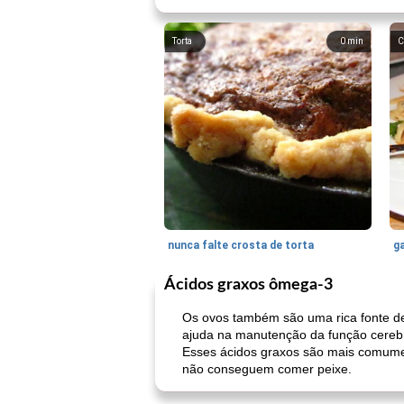
Torta
0
min
C
nunca falte crosta de torta
ga
Ácidos graxos ômega-3
Os ovos também são uma rica fonte d
ajuda na manutenção da função cerebr
Esses ácidos graxos são mais comumen
não conseguem comer peixe.