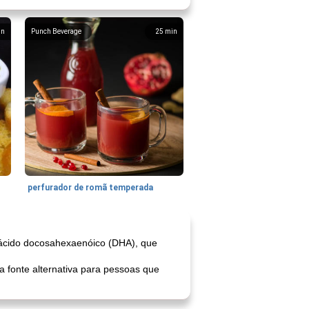
in
Punch Beverage
25
min
perfurador de romã temperada
ácido docosahexaenóico (DHA), que
 fonte alternativa para pessoas que