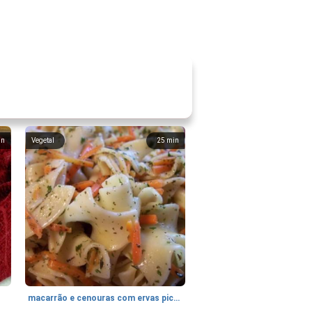
in
Vegetal
25
min
macarrão e cenouras com ervas picadas