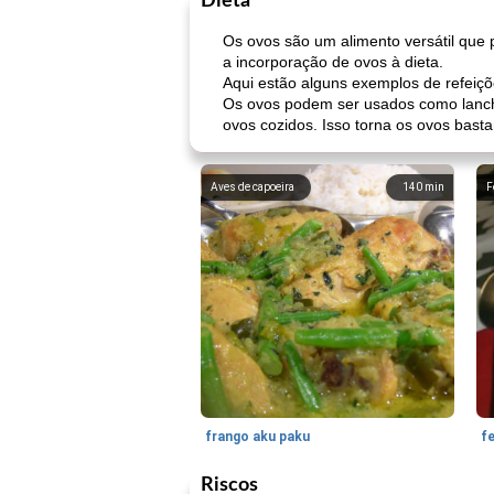
Dieta
Os ovos são um alimento versátil que p
a incorporação de ovos à dieta.
Aqui estão alguns exemplos de refeiçõ
Os ovos podem ser usados ​​como lanc
ovos cozidos. Isso torna os ovos bastan
Aves de capoeira
140
min
F
frango aku paku
f
Riscos