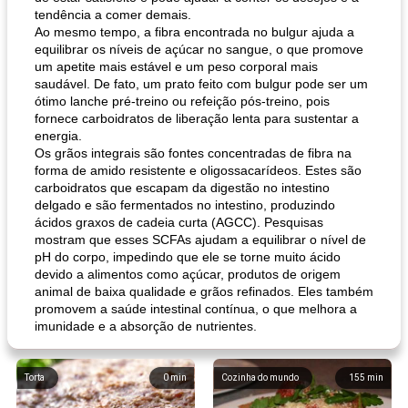
tendência a comer demais.
Ao mesmo tempo, a fibra encontrada no bulgur ajuda a
equilibrar os níveis de açúcar no sangue, o que promove
um apetite mais estável e um peso corporal mais
saudável. De fato, um prato feito com bulgur pode ser um
ótimo lanche pré-treino ou refeição pós-treino, pois
fornece carboidratos de liberação lenta para sustentar a
energia.
Os grãos integrais são fontes concentradas de fibra na
forma de amido resistente e oligossacarídeos. Estes são
carboidratos que escapam da digestão no intestino
delgado e são fermentados no intestino, produzindo
ácidos graxos de cadeia curta (AGCC). Pesquisas
mostram que esses SCFAs ajudam a equilibrar o nível de
pH do corpo, impedindo que ele se torne muito ácido
devido a alimentos como açúcar, produtos de origem
animal de baixa qualidade e grãos refinados. Eles também
promovem a saúde intestinal contínua, o que melhora a
imunidade e a absorção de nutrientes.
Torta
0
min
Cozinha do mundo
155
min