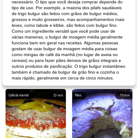
necessário. O tipo que você deseja comprar depende do
tipo de uso. Por exemplo, a maioria dos pilafs saudáveis ​​
de trigo bulgur são feitos com grãos de bulgur médios,
grossos e muito grosseiros, mas acompanhamentos mais
leves, como tabule e kibbe, são feitos com bulgur fino.
Como um ingrediente versátil que você pode usar de
várias maneiras, o bulgur de moagem média geralmente
funciona bem em geral nas receitas. Algumas pessoas
gostam de usar bulgur de moagem média para coisas
como mingau de café da manhã (no lugar de aveia ou
cereais) ou para fazer pães densos de grãos integrais e
outros produtos de panificação. O trigo bulgur instantâneo
também é chamado de bulgur de grão fino e cozinha o
mais rápido, geralmente em cerca de cinco minutos.
Café da manhã
23
min
Pães
70
min