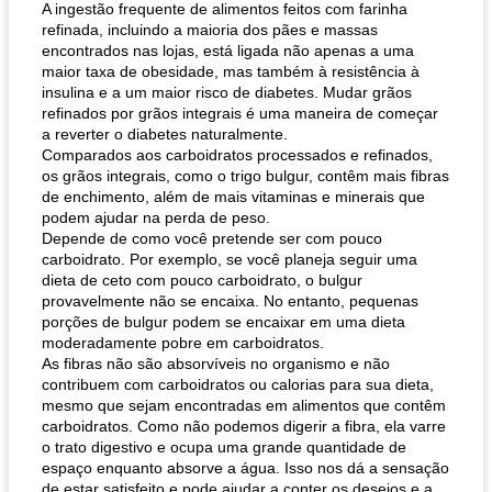
A ingestão frequente de alimentos feitos com farinha
refinada, incluindo a maioria dos pães e massas
encontrados nas lojas, está ligada não apenas a uma
maior taxa de obesidade, mas também à resistência à
insulina e a um maior risco de diabetes. Mudar grãos
refinados por grãos integrais é uma maneira de começar
a reverter o diabetes naturalmente.
Comparados aos carboidratos processados ​​e refinados,
os grãos integrais, como o trigo bulgur, contêm mais fibras
de enchimento, além de mais vitaminas e minerais que
podem ajudar na perda de peso.
Depende de como você pretende ser com pouco
carboidrato. Por exemplo, se você planeja seguir uma
dieta de ceto com pouco carboidrato, o bulgur
provavelmente não se encaixa. No entanto, pequenas
porções de bulgur podem se encaixar em uma dieta
moderadamente pobre em carboidratos.
As fibras não são absorvíveis no organismo e não
contribuem com carboidratos ou calorias para sua dieta,
mesmo que sejam encontradas em alimentos que contêm
carboidratos. Como não podemos digerir a fibra, ela varre
o trato digestivo e ocupa uma grande quantidade de
espaço enquanto absorve a água. Isso nos dá a sensação
de estar satisfeito e pode ajudar a conter os desejos e a