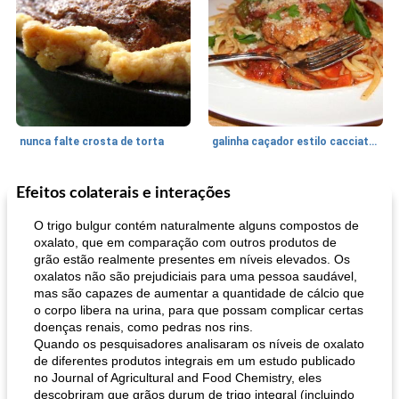
nunca falte crosta de torta
galinha caçador estilo cacciatore
Efeitos colaterais e interações
Feriados e Eventos
1470
min
Punch Beverage
25
min
O trigo bulgur contém naturalmente alguns compostos de
oxalato, que em comparação com outros produtos de
grão estão realmente presentes em níveis elevados. Os
oxalatos não são prejudiciais para uma pessoa saudável,
mas são capazes de aumentar a quantidade de cálcio que
o corpo libera na urina, para que possam complicar certas
doenças renais, como pedras nos rins.
Quando os pesquisadores analisaram os níveis de oxalato
de diferentes produtos integrais em um estudo publicado
queijo festivo mergulho 'slaw'
perfurador de romã temperada
no Journal of Agricultural and Food Chemistry, eles
descobriram que grãos durum de trigo integral (incluindo