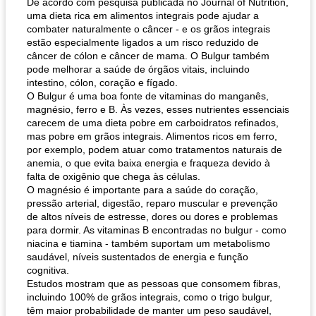
De acordo com pesquisa publicada no Journal of Nutrition,
uma dieta rica em alimentos integrais pode ajudar a
combater naturalmente o câncer - e os grãos integrais
estão especialmente ligados a um risco reduzido de
câncer de cólon e câncer de mama. O Bulgur também
pode melhorar a saúde de órgãos vitais, incluindo
intestino, cólon, coração e fígado.
O Bulgur é uma boa fonte de vitaminas do manganês,
magnésio, ferro e B. Às vezes, esses nutrientes essenciais
carecem de uma dieta pobre em carboidratos refinados,
mas pobre em grãos integrais. Alimentos ricos em ferro,
por exemplo, podem atuar como tratamentos naturais de
anemia, o que evita baixa energia e fraqueza devido à
falta de oxigênio que chega às células.
O magnésio é importante para a saúde do coração,
pressão arterial, digestão, reparo muscular e prevenção
de altos níveis de estresse, dores ou dores e problemas
para dormir. As vitaminas B encontradas no bulgur - como
niacina e tiamina - também suportam um metabolismo
saudável, níveis sustentados de energia e função
cognitiva.
Estudos mostram que as pessoas que consomem fibras,
incluindo 100% de grãos integrais, como o trigo bulgur,
têm maior probabilidade de manter um peso saudável,