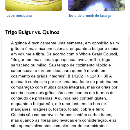
ovos mexicana
bolo de brunch de laranja
Trigo Bulgur vs. Quinoa
Pães De Fermento
130
min
Vegetal
25
min
A quinoa é tecnicamente uma semente, em oposição a um
grão, e é mais rica em calorias, enquanto a bulgur é maior
em volume e fibra. De acordo com o Whole Grain Council,
"Bulgur tem mais fibras que quinoa, aveia, milho, trigo
sarraceno ou milho. Seu tempo de cozimento rápido e
sabor suave o tornam ideal para quem é novato em
cozimento de grãos integrais". [! 14102 => 1140 = 3!] A
quinoa é conhecida por ser uma boa fonte de proteína em
comparação com muitos grãos integrais, mas calorias por
pão plano (out)
macarrão e cenouras com ervas picadas
caloria esses dois grãos são semelhantes em termos de
conteúdo de proteínas. A quinoa não contém glúten,
enquanto a bulgur não, e é uma fonte muito boa de
manganês, magnésio, fósforo, folato, cobre e ferro.
Os dois são comparáveis. Ambos contêm carboidratos,
mas quando as fibras são levadas em consideração, elas
são apenas alimentos com alto teor de carboidratos.