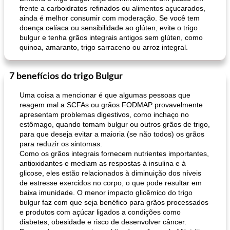
frente a carboidratos refinados ou alimentos açucarados,
ainda é melhor consumir com moderação. Se você tem
doença celíaca ou sensibilidade ao glúten, evite o trigo
bulgur e tenha grãos integrais antigos sem glúten, como
quinoa, amaranto, trigo sarraceno ou arroz integral.
7 benefícios do trigo Bulgur
Uma coisa a mencionar é que algumas pessoas que
reagem mal a SCFAs ou grãos FODMAP provavelmente
apresentam problemas digestivos, como inchaço no
estômago, quando tomam bulgur ou outros grãos de trigo,
para que deseja evitar a maioria (se não todos) os grãos
para reduzir os sintomas.
Como os grãos integrais fornecem nutrientes importantes,
antioxidantes e mediam as respostas à insulina e à
glicose, eles estão relacionados à diminuição dos níveis
de estresse exercidos no corpo, o que pode resultar em
baixa imunidade. O menor impacto glicêmico do trigo
bulgur faz com que seja benéfico para grãos processados ​​
e produtos com açúcar ligados a condições como
diabetes, obesidade e risco de desenvolver câncer.