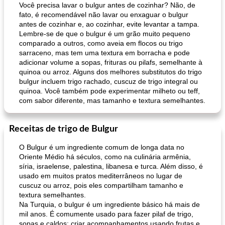
Você precisa lavar o bulgur antes de cozinhar? Não, de
fato, é recomendável não lavar ou enxaguar o bulgur
antes de cozinhar e, ao cozinhar, evite levantar a tampa.
Lembre-se de que o bulgur é um grão muito pequeno
comparado a outros, como aveia em flocos ou trigo
sarraceno, mas tem uma textura em borracha e pode
adicionar volume a sopas, frituras ou pilafs, semelhante à
quinoa ou arroz. Alguns dos melhores substitutos do trigo
bulgur incluem trigo rachado, cuscuz de trigo integral ou
quinoa. Você também pode experimentar milheto ou teff,
com sabor diferente, mas tamanho e textura semelhantes.
Receitas de trigo de Bulgur
O Bulgur é um ingrediente comum de longa data no
Oriente Médio há séculos, como na culinária armênia,
síria, israelense, palestina, libanesa e turca. Além disso, é
usado em muitos pratos mediterrâneos no lugar de
cuscuz ou arroz, pois eles compartilham tamanho e
textura semelhantes.
Na Turquia, o bulgur é um ingrediente básico há mais de
mil anos. É comumente usado para fazer pilaf de trigo,
sopas e caldos; criar acompanhamentos usando frutas e