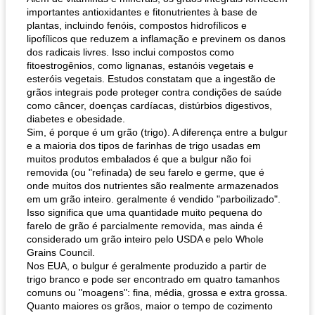
importantes antioxidantes e fitonutrientes à base de
plantas, incluindo fenóis, compostos hidrofílicos e
lipofílicos que reduzem a inflamação e previnem os danos
dos radicais livres. Isso inclui compostos como
fitoestrogênios, como lignanas, estanóis vegetais e
esteróis vegetais. Estudos constatam que a ingestão de
grãos integrais pode proteger contra condições de saúde
como câncer, doenças cardíacas, distúrbios digestivos,
diabetes e obesidade.
Sim, é porque é um grão (trigo). A diferença entre a bulgur
e a maioria dos tipos de farinhas de trigo usadas em
muitos produtos embalados é que a bulgur não foi
removida (ou "refinada) de seu farelo e germe, que é
onde muitos dos nutrientes são realmente armazenados
em um grão inteiro. geralmente é vendido "parboilizado".
Isso significa que uma quantidade muito pequena do
farelo de grão é parcialmente removida, mas ainda é
considerado um grão inteiro pelo USDA e pelo Whole
Grains Council.
Nos EUA, o bulgur é geralmente produzido a partir de
trigo branco e pode ser encontrado em quatro tamanhos
comuns ou "moagens": fina, média, grossa e extra grossa.
Quanto maiores os grãos, maior o tempo de cozimento