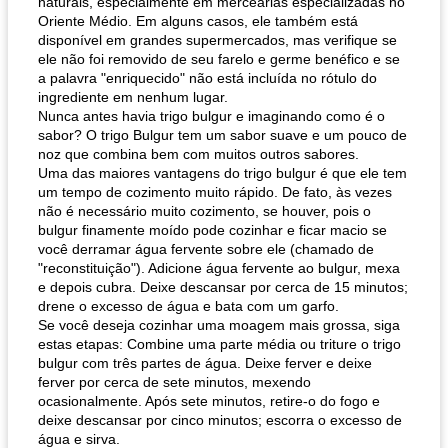
naturais, especialmente em mercearias especializadas no
Oriente Médio. Em alguns casos, ele também está
disponível em grandes supermercados, mas verifique se
ele não foi removido de seu farelo e germe benéfico e se
a palavra "enriquecido" não está incluída no rótulo do
ingrediente em nenhum lugar.
Nunca antes havia trigo bulgur e imaginando como é o
sabor? O trigo Bulgur tem um sabor suave e um pouco de
noz que combina bem com muitos outros sabores.
Uma das maiores vantagens do trigo bulgur é que ele tem
um tempo de cozimento muito rápido. De fato, às vezes
não é necessário muito cozimento, se houver, pois o
bulgur finamente moído pode cozinhar e ficar macio se
você derramar água fervente sobre ele (chamado de
"reconstituição"). Adicione água fervente ao bulgur, mexa
e depois cubra. Deixe descansar por cerca de 15 minutos;
drene o excesso de água e bata com um garfo.
Se você deseja cozinhar uma moagem mais grossa, siga
estas etapas: Combine uma parte média ou triture o trigo
bulgur com três partes de água. Deixe ferver e deixe
ferver por cerca de sete minutos, mexendo
ocasionalmente. Após sete minutos, retire-o do fogo e
deixe descansar por cinco minutos; escorra o excesso de
água e sirva.