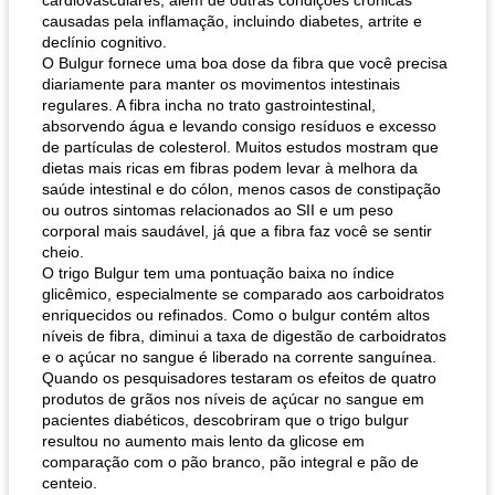
cardiovasculares, além de outras condições crônicas
causadas pela inflamação, incluindo diabetes, artrite e
declínio cognitivo.
O Bulgur fornece uma boa dose da fibra que você precisa
diariamente para manter os movimentos intestinais
regulares. A fibra incha no trato gastrointestinal,
absorvendo água e levando consigo resíduos e excesso
de partículas de colesterol. Muitos estudos mostram que
dietas mais ricas em fibras podem levar à melhora da
saúde intestinal e do cólon, menos casos de constipação
ou outros sintomas relacionados ao SII e um peso
corporal mais saudável, já que a fibra faz você se sentir
cheio.
O trigo Bulgur tem uma pontuação baixa no índice
glicêmico, especialmente se comparado aos carboidratos
enriquecidos ou refinados. Como o bulgur contém altos
níveis de fibra, diminui a taxa de digestão de carboidratos
e o açúcar no sangue é liberado na corrente sanguínea.
Quando os pesquisadores testaram os efeitos de quatro
produtos de grãos nos níveis de açúcar no sangue em
pacientes diabéticos, descobriram que o trigo bulgur
resultou no aumento mais lento da glicose em
comparação com o pão branco, pão integral e pão de
centeio.