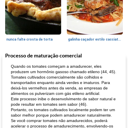
nunca falte crosta de torta
galinha caçador estilo cacciatore
Processo de maturação comercial
Feriados e Eventos
1470
min
Punch Beverage
25
min
Quando os tomates começam a amadurecer, eles
produzem um hormônio gasoso chamado etileno (44, 45).
Tomates cultivados comercialmente são colhidos e
transportados enquanto ainda verdes e imaturos. Para
deixá-los vermelhos antes da venda, as empresas de
alimentos os pulverizam com gás etileno artificial.
Este processo inibe o desenvolvimento de sabor natural e
pode resultar em tomates sem sabor (46).
Portanto, os tomates cultivados localmente podem ter um
queijo festivo mergulho 'slaw'
perfurador de romã temperada
sabor melhor porque podem amadurecer naturalmente.
Se você comprar tomates não amadurecidos, poderá
acelerar o processo de amadurecimento, envolvendo-os