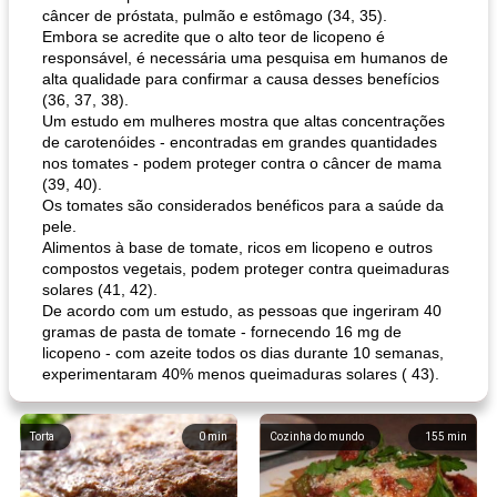
câncer de próstata, pulmão e estômago (34, 35).
Embora se acredite que o alto teor de licopeno é
responsável, é necessária uma pesquisa em humanos de
alta qualidade para confirmar a causa desses benefícios
(36, 37, 38).
Um estudo em mulheres mostra que altas concentrações
de carotenóides - encontradas em grandes quantidades
nos tomates - podem proteger contra o câncer de mama
(39, 40).
Os tomates são considerados benéficos para a saúde da
pele.
Alimentos à base de tomate, ricos em licopeno e outros
compostos vegetais, podem proteger contra queimaduras
solares (41, 42).
De acordo com um estudo, as pessoas que ingeriram 40
gramas de pasta de tomate - fornecendo 16 mg de
licopeno - com azeite todos os dias durante 10 semanas,
experimentaram 40% menos queimaduras solares ( 43).
Torta
0
min
Cozinha do mundo
155
min