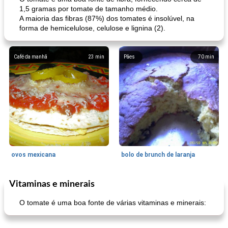
1,5 gramas por tomate de tamanho médio.
A maioria das fibras (87%) dos tomates é insolúvel, na
forma de hemicelulose, celulose e lignina (2).
Café da manhã
23
min
Pães
70
min
ovos mexicana
bolo de brunch de laranja
Vitaminas e minerais
Pães De Fermento
130
min
Vegetal
25
min
O tomate é uma boa fonte de várias vitaminas e minerais: