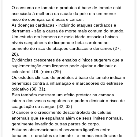
O consumo de tomate e produtos à base de tomate está
associado à melhoria da saúde da pele e a um menor
risco de doenças cardíacas e câncer.
As doenças cardíacas - incluindo ataques cardíacos e
derrames - são a causa de morte mais comum do mundo.
Um estudo em homens de meia idade associou baixos
níveis sanguíneos de licopeno e beta-caroteno ao
aumento do risco de ataques cardíacos e derrames (27,
28).
Evidências crescentes de ensaios clínicos sugerem que a
suplementação com licopeno pode ajudar a diminuir o
colesterol LDL (ruim) (29).
Os estudos clínicos de produtos à base de tomate indicam
benefícios contra a inflamação e marcadores do estresse
oxidativo (30, 31).
Eles também mostram um efeito protetor na camada
interna dos vasos sanguíneos e podem diminuir o risco de
coagulação do sangue (32, 33).
O câncer é o crescimento descontrolado de células
anormais que se espalham além de seus limites normais,
geralmente invadindo outras partes do corpo.
Estudos observacionais observaram ligações entre
tomates - e produtos de tomate - e menos incidências de