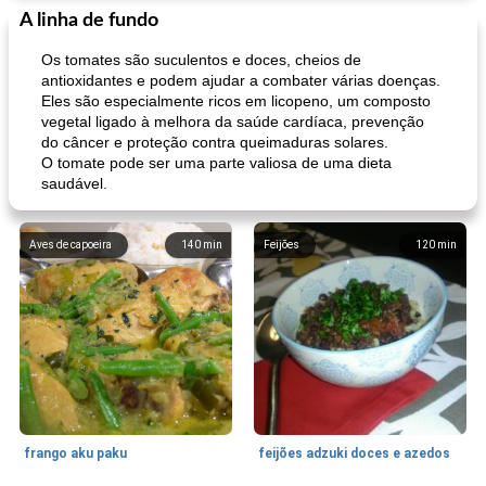
A linha de fundo
Os tomates são suculentos e doces, cheios de
antioxidantes e podem ajudar a combater várias doenças.
Eles são especialmente ricos em licopeno, um composto
vegetal ligado à melhora da saúde cardíaca, prevenção
do câncer e proteção contra queimaduras solares.
O tomate pode ser uma parte valiosa de uma dieta
saudável.
Aves de capoeira
140
min
Feijões
120
min
frango aku paku
feijões adzuki doces e azedos