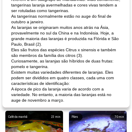
tangerinas laranja avermelhadas e cores vivas tendem a
ser rotuladas como tangerinas.
As tangerinas normalmente estão no auge do final de
outubro a janeiro.
As laranjas se originaram muitos anos atrás na Ásia,
provavelmente no sul da China e na Indonésia. Hoje, a
grande maioria das laranjas é produzida na Flórida e São
Paulo, Brasil (2).
Eles são frutos das espécies Citrus x sinensis e também
são membros da família dos citros (3).
Curiosamente, as laranjas são híbridos de duas frutas:
pomelo e tangerina.
Existem muitas variedades diferentes de laranjas. Eles
podem ser divididos em quatro classes, cada uma com
características de identificação:
A época de pico da laranja varia de acordo com a
variedade. No entanto, a maioria das laranjas está no
auge de novembro a março.
Café da manhã
23
min
Pães
70
min