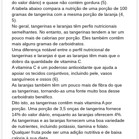
do valor diário) e quase não contém gordura (5).
A tabela abaixo compara a nutrição de uma porção de 100
gramas de tangerina com a mesma porção de laranja (4,
5).
queijo festivo mergulho 'slaw'
perfurador de romã temperada
No geral, tangerinas e laranjas têm perfis nutricionais
semelhantes. No entanto, as tangerinas tendem a ter um
pouco mais de calorias por porção. Eles também contêm
mais alguns gramas de carboidratos.
Uma diferença notável entre o perfil nutricional de
tangerinas e laranjas é que as laranjas têm mais que o
dobro da quantidade de vitamina C.
A vitamina C é um poderoso antioxidante que ajuda a
apoiar os tecidos conjuntivos, incluindo pele, vasos
sanguíneos e ossos (6).
As laranjas também têm um pouco mais de fibra do que
as tangerinas, tornando-as uma fonte muito boa desse
carboidrato benéfico.
Dito isto, as tangerinas contêm mais vitamina A por
porção. Uma porção de 3,5 onças de tangerina fornece
14% do valor diário, enquanto as laranjas oferecem 4%.
As tangerinas e as laranjas fornecem uma boa variedade
de nutrientes, incluindo potássio, tiamina e folato.
Qualquer fruta pode ser uma adição nutritiva e de baixa
caloria à sua dieta.