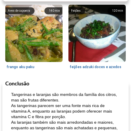
Aves de capoeira
140
min
Feijões
120
min
frango aku paku
feijões adzuki doces e azedos
Conclusão
Bolos
30
min
Sudoeste da Ásia (Oriente Médio)
70
min
Tangerinas e laranjas são membros da família dos citros,
mas são frutas diferentes.
As tangerinas parecem ser uma fonte mais rica de
vitamina A, enquanto as laranjas podem oferecer mais
vitamina C e fibra por porção.
As laranjas também são mais arredondadas e maiores,
enquanto as tangerinas são mais achatadas e pequenas,