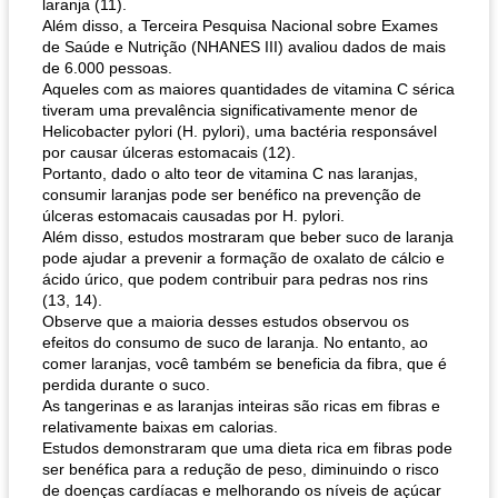
laranja (11).
Além disso, a Terceira Pesquisa Nacional sobre Exames
de Saúde e Nutrição (NHANES III) avaliou dados de mais
de 6.000 pessoas.
Aqueles com as maiores quantidades de vitamina C sérica
tiveram uma prevalência significativamente menor de
Helicobacter pylori (H. pylori), uma bactéria responsável
por causar úlceras estomacais (12).
Portanto, dado o alto teor de vitamina C nas laranjas,
consumir laranjas pode ser benéfico na prevenção de
úlceras estomacais causadas por H. pylori.
Além disso, estudos mostraram que beber suco de laranja
pode ajudar a prevenir a formação de oxalato de cálcio e
ácido úrico, que podem contribuir para pedras nos rins
(13, 14).
Observe que a maioria desses estudos observou os
efeitos do consumo de suco de laranja. No entanto, ao
comer laranjas, você também se beneficia da fibra, que é
perdida durante o suco.
As tangerinas e as laranjas inteiras são ricas em fibras e
relativamente baixas em calorias.
Estudos demonstraram que uma dieta rica em fibras pode
ser benéfica para a redução de peso, diminuindo o risco
de doenças cardíacas e melhorando os níveis de açúcar