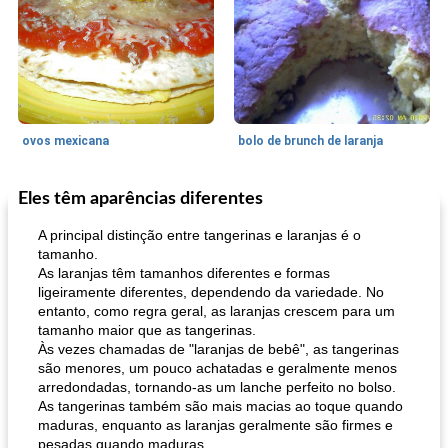
ovos mexicana
bolo de brunch de laranja
Eles têm aparências diferentes
Pães De Fermento
130
min
Vegetal
25
min
A principal distinção entre tangerinas e laranjas é o
tamanho.
As laranjas têm tamanhos diferentes e formas
ligeiramente diferentes, dependendo da variedade. No
entanto, como regra geral, as laranjas crescem para um
tamanho maior que as tangerinas.
Às vezes chamadas de "laranjas de bebê", as tangerinas
são menores, um pouco achatadas e geralmente menos
arredondadas, tornando-as um lanche perfeito no bolso.
pão plano (out)
macarrão e cenouras com ervas picadas
As tangerinas também são mais macias ao toque quando
maduras, enquanto as laranjas geralmente são firmes e
pesadas quando maduras.