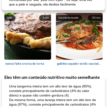
que a pele é rasgada, ela desliza facilmente.
Torta
0
min
Cozinha do mundo
155
min
nunca falte crosta de torta
galinha caçador estilo cacciatore
Eles têm um conteúdo nutritivo muito semelhante
Feriados e Eventos
1470
min
Punch Beverage
25
min
Uma tangerina inteira tem um alto teor de água (85%),
consiste principalmente de carboidratos (4% do valor
diário) e quase não contém gordura (4).
Da mesma forma, uma laranja inteira tem um alto teor de
água (87%), consiste principalmente de carboidratos (4%