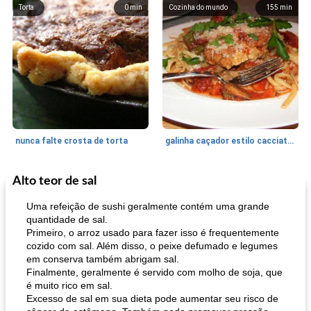
Torta
0
min
Cozinha do mundo
155
min
nunca falte crosta de torta
galinha caçador estilo cacciatore
Alto teor de sal
Feriados e Eventos
1470
min
Punch Beverage
25
min
Uma refeição de sushi geralmente contém uma grande
quantidade de sal.
Primeiro, o arroz usado para fazer isso é frequentemente
cozido com sal. Além disso, o peixe defumado e legumes
em conserva também abrigam sal.
Finalmente, geralmente é servido com molho de soja, que
é muito rico em sal.
Excesso de sal em sua dieta pode aumentar seu risco de