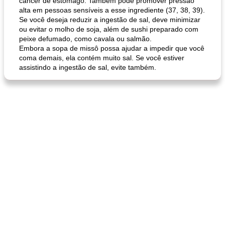
câncer de estômago. Também pode promover pressão
queijo festivo mergulho 'slaw'
perfurador de romã temperada
alta em pessoas sensíveis a esse ingrediente (37, 38, 39).
Se você deseja reduzir a ingestão de sal, deve minimizar
ou evitar o molho de soja, além de sushi preparado com
peixe defumado, como cavala ou salmão.
Embora a sopa de missô possa ajudar a impedir que você
coma demais, ela contém muito sal. Se você estiver
assistindo a ingestão de sal, evite também.