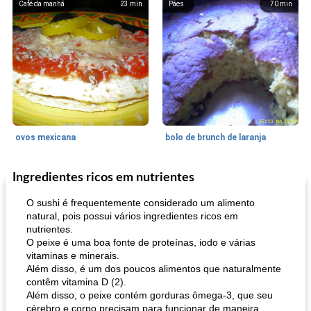
Café da manhã
23
min
Pães
70
min
ovos mexicana
bolo de brunch de laranja
Ingredientes ricos em nutrientes
Pães De Fermento
130
min
Vegetal
25
min
O sushi é frequentemente considerado um alimento
natural, pois possui vários ingredientes ricos em
nutrientes.
O peixe é uma boa fonte de proteínas, iodo e várias
vitaminas e minerais.
Além disso, é um dos poucos alimentos que naturalmente
contêm vitamina D (2).
Além disso, o peixe contém gorduras ômega-3, que seu
cérebro e corpo precisam para funcionar de maneira
pão plano (out)
macarrão e cenouras com ervas picadas