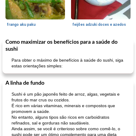
frango aku paku
feijões adzuki doces e azedos
Como maximizar os benefícios para a saúde do
Bolos
30
min
Sudoeste da Ásia (Oriente Médio)
70
min
sushi
Para obter o máximo de benefícios à saúde do sushi, siga
estas orientações simples:
A linha de fundo
Sushi é um pão japonês feito de arroz, algas, vegetais e
frutos do mar crus ou cozidos.
muffins de farelo de harriet
sopa de lentilha líbia
É rico em várias vitaminas, minerais e compostos que
promovem a saúde.
No entanto, alguns tipos são ricos em carboidratos
refinados, sal e gorduras não saudáveis.
Ainda assim, se você é criterioso sobre como comê-lo, o
sushi pode ser um ótimo complemento para uma dieta