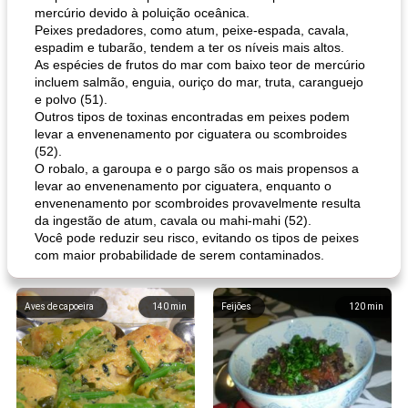
mercúrio devido à poluição oceânica.
Peixes predadores, como atum, peixe-espada, cavala,
espadim e tubarão, tendem a ter os níveis mais altos.
As espécies de frutos do mar com baixo teor de mercúrio
incluem salmão, enguia, ouriço do mar, truta, caranguejo
e polvo (51).
Outros tipos de toxinas encontradas em peixes podem
levar a envenenamento por ciguatera ou scombroides
(52).
O robalo, a garoupa e o pargo são os mais propensos a
levar ao envenenamento por ciguatera, enquanto o
envenenamento por scombroides provavelmente resulta
da ingestão de atum, cavala ou mahi-mahi (52).
Você pode reduzir seu risco, evitando os tipos de peixes
com maior probabilidade de serem contaminados.
Aves de capoeira
140
min
Feijões
120
min