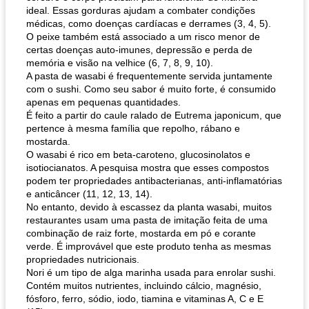
ideal. Essas gorduras ajudam a combater condições
médicas, como doenças cardíacas e derrames (3, 4, 5).
O peixe também está associado a um risco menor de
certas doenças auto-imunes, depressão e perda de
memória e visão na velhice (6, 7, 8, 9, 10).
A pasta de wasabi é frequentemente servida juntamente
com o sushi. Como seu sabor é muito forte, é consumido
apenas em pequenas quantidades.
É feito a partir do caule ralado de Eutrema japonicum, que
pertence à mesma família que repolho, rábano e
mostarda.
O wasabi é rico em beta-caroteno, glucosinolatos e
isotiocianatos. A pesquisa mostra que esses compostos
podem ter propriedades antibacterianas, anti-inflamatórias
e anticâncer (11, 12, 13, 14).
No entanto, devido à escassez da planta wasabi, muitos
restaurantes usam uma pasta de imitação feita de uma
combinação de raiz forte, mostarda em pó e corante
verde. É improvável que este produto tenha as mesmas
propriedades nutricionais.
Nori é um tipo de alga marinha usada para enrolar sushi.
Contém muitos nutrientes, incluindo cálcio, magnésio,
fósforo, ferro, sódio, iodo, tiamina e vitaminas A, C e E