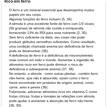
Rico em ferro
Feriados e Eventos
1470
min
Punch Beverage
25
min
O ferro é um mineral essencial que desempenha muitos
papéis em seu corpo.
Algumas funções do ferro incluem (5, 34):
A sêmola é uma excelente fonte de ferro com 1/3 xícara
(56 gramas) de sêmola não cozida e enriquecida,
fornecendo 13% do RDI para esse nutriente (2, 35).
Sem ferro suficiente na dieta, seu corpo não pode
produzir glóbulos vermelhos suficientes. Como resultado,
uma condição chamada anemia por deficiência de ferro
queijo festivo mergulho 'slaw'
perfurador de romã temperada
pode se desenvolver (36).
A deficiência de ferro é a deficiência de micronutrientes
mais comum em todo o mundo. Aumentar a ingestão de
alimentos ricos em ferro pode diminuir o risco de
deficiência e subsequente anemia (37, 38).
No entanto, a sêmola - como outras plantas - contém ferro
não-heme, que não é absorvido, assim como o ferro
heme encontrado em produtos de origem animal, como
carne, aves e peixes (36) .
Felizmente, adicionar alimentos ricos em vitamina C como
frutas cítricas, frutas e tomates às refeições com sêmola
pode ajudar a aumentar a absorção de ferro não-heme
(36, 39).