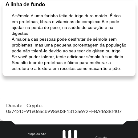
A linha de fundo
A sêmola é uma farinha feita de trigo duro moído. É rico
em proteínas, fibras e vitaminas do complexo B e pode
ajudar na perda de peso, na saúde do coração e na
digestão.
A maioria das pessoas pode desfrutar de sêmola sem
problemas, mas uma pequena porcentagem da população
pode não tolerá-lo devido ao seu teor de glúten ou trigo.
Se você puder tolerar, tente adicionar sêmola à sua dieta.
Seu alto teor de proteínas é ótimo para melhorar a
estrutura e a textura em receitas como macarrão e pão.
Donate - Crypto:
0x742DF91e06acb998e03F1313a692FFBA4638f407
Mapa do Site
Contato