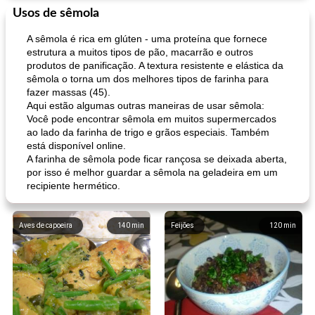
Usos de sêmola
A sêmola é rica em glúten - uma proteína que fornece
estrutura a muitos tipos de pão, macarrão e outros
produtos de panificação. A textura resistente e elástica da
sêmola o torna um dos melhores tipos de farinha para
fazer massas (45).
Aqui estão algumas outras maneiras de usar sêmola:
Você pode encontrar sêmola em muitos supermercados
ao lado da farinha de trigo e grãos especiais. Também
está disponível online.
A farinha de sêmola pode ficar rançosa se deixada aberta,
por isso é melhor guardar a sêmola na geladeira em um
recipiente hermético.
Aves de capoeira
140
min
Feijões
120
min