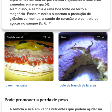
alimentos em energia (4).
Além disso, a sêmola é uma boa fonte de ferro e
magnésio. Esses minerais suportam a produção de
glóbulos vermelhos, a saúde do coração e o controle de
açúcar no sangue (5, 6, 7).
Café da manhã
23
min
Pães
70
min
ovos mexicana
bolo de brunch de laranja
Pode promover a perda de peso
Pães De Fermento
130
min
Vegetal
25
min
A sêmola é rica em vários nutrientes que podem ajudar na