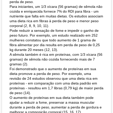
perda de peso.
Para iniciantes, um 1/3 xícara (56 gramas) de sêmola não
cozida e enriquecida fornece 7% do RDI para fibra - um
nutriente que falta em muitas dietas. Os estudos associam
uma dieta rica em fibras à perda de peso e menor peso
corporal (2, 8, 9, 10, 11).
Pode reduzir a sensação de fome e impedir o ganho de
peso futuro. Por exemplo, um estudo realizado em 252
pão plano (out)
macarrão e cenouras com ervas picadas
mulheres constatou que todo aumento de 1 grama de
fibra alimentar por dia resulta em perda de peso de 0,25
kg durante 20 meses (12, 13).
A sêmola também é rica em proteínas, com 1/3 xícara (56
gramas) de sêmola não cozida fornecendo mais de 7
gramas (2).
Foi demonstrado que o aumento de proteínas em sua
dieta promove a perda de peso. Por exemplo, uma
revisão de 24 estudos observou que uma dieta rica em
proteínas - em comparação com uma dieta padrão em
proteínas - resultou em 1,7 libras (0,79 kg) de maior perda
de peso (14).
O aumento de proteínas em sua dieta também pode
ajudar a reduzir a fome, preservar a massa muscular
durante a perda de peso, aumentar a perda de gordura e
melhorar a composição corporal (15, 16, 17).