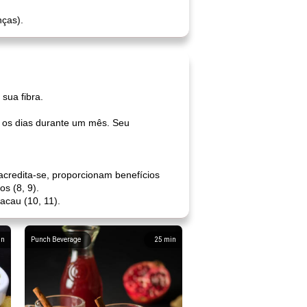
ças).
sua fibra.
 os dias durante um mês. Seu
 acredita-se, proporcionam benefícios
​​(8, 9).
acau (10, 11).
in
Punch Beverage
25
min