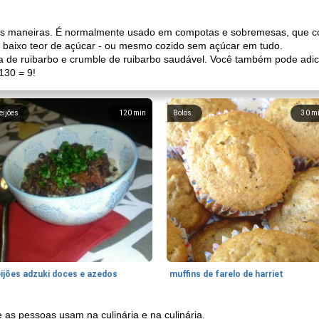
as maneiras. É normalmente usado em compotas e sobremesas, que co
 de baixo teor de açúcar - ou mesmo cozido sem açúcar em tudo.
da de ruibarbo e crumble de ruibarbo saudável. Você também pode adici
130 = 9!
eijões
120
min
Bolos
30
m
eijões adzuki doces e azedos
muffins de farelo de harriet
 as pessoas usam na culinária e na culinária.