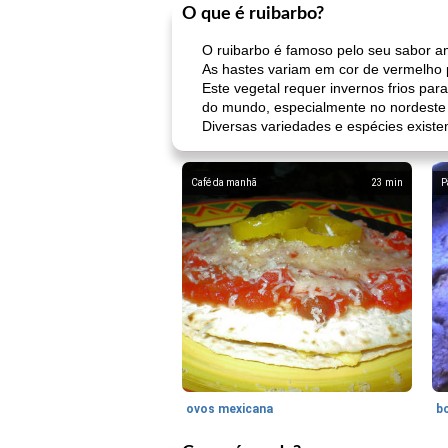
O que é ruibarbo?
O ruibarbo é famoso pelo seu sabor a
As hastes variam em cor de vermelho 
Este vegetal requer invernos frios pa
do mundo, especialmente no nordeste
Diversas variedades e espécies exist
Café da manhã
23
min
P
ovos mexicana
bo