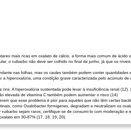
ntares mais ricas em oxalato de cálcio, a forma mais comum de ácido o
lar, o ruibarbo não deve ser colhido no final de junho, já que os níve
undante nas folhas, mas os caules também podem conter quantidades 
 a hiperoxalúria, uma condição grave caracterizada pelo acúmulo de cr
rins. A hiperoxalúria sustentada pode levar à insuficiência renal (12). 
stão elevada de vitamina C também podem aumentar o risco (14).
erem que esse problema é pior para aqueles que não têm certas bactéri
tinais, como Oxalobacter formigenes, degradam e neutralizam os oxalat
uibarbo sejam raros, certifique-se de consumi-lo com moderação e evi
 oxalato em 30-87% (17, 18, 19, 20).