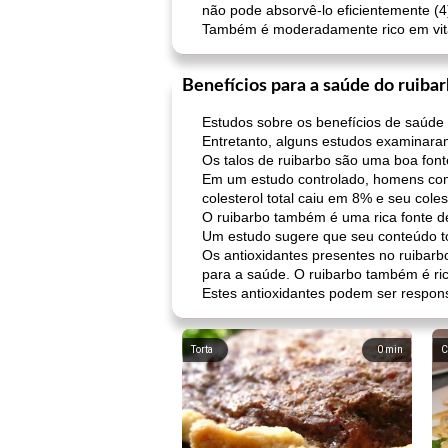
não pode absorvê-lo eficientemente (4
Também é moderadamente rico em vit
Benefícios para a saúde do ruiba
Estudos sobre os benefícios de saúde 
Entretanto, alguns estudos examinaram
Os talos de ruibarbo são uma boa fonte
Em um estudo controlado, homens com 
colesterol total caiu em 8% e seu coles
O ruibarbo também é uma rica fonte de
Um estudo sugere que seu conteúdo tot
Os antioxidantes presentes no ruibarbo
para a saúde. O ruibarbo também é ric
Estes antioxidantes podem ser responsáv
Torta
0
min
C