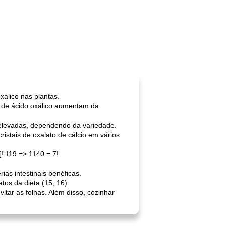
xálico nas plantas.
is de ácido oxálico aumentam da
elevadas, dependendo da variedade.
istais de oxalato de cálcio em vários
[! 119 => 1140 = 7!
as intestinais benéficas.
os da dieta (15, 16).
tar as folhas. Além disso, cozinhar