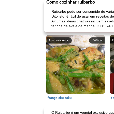
Como cozinhar ruibarbo
Ruibarbo pode ser consumido de vári
Dito isto, é fácil de usar em receitas
Algumas idéias criativas incluem sala
farinha de aveia da manhã. [! 119 => 1
Aves de capoeira
140
min
F
frango aku paku
f
O Ruibarbo é um vegetal exclusivo que