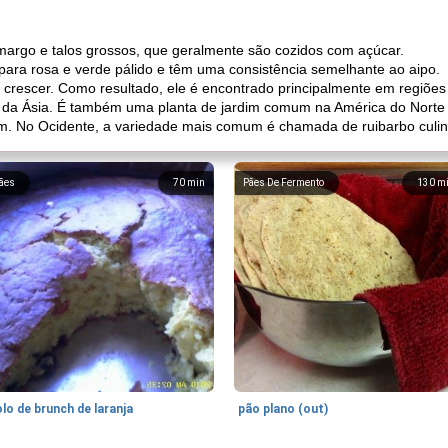
margo e talos grossos, que geralmente são cozidos com açúcar.
para rosa e verde pálido e têm uma consistência semelhante ao aipo.
ra crescer. Como resultado, ele é encontrado principalmente em regi
 da Ásia. É também uma planta de jardim comum na América do Norte 
em. No Ocidente, a variedade mais comum é chamada de ruibarbo culin
ães
70
min
Pães De Fermento
130
m
lo de brunch de laranja
pão plano (out)