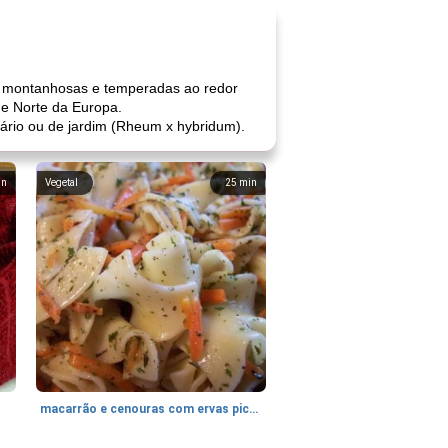
ões montanhosas e temperadas ao redor
e Norte da Europa.
ário ou de jardim (Rheum x hybridum).
in
Vegetal
25
min
macarrão e cenouras com ervas picadas