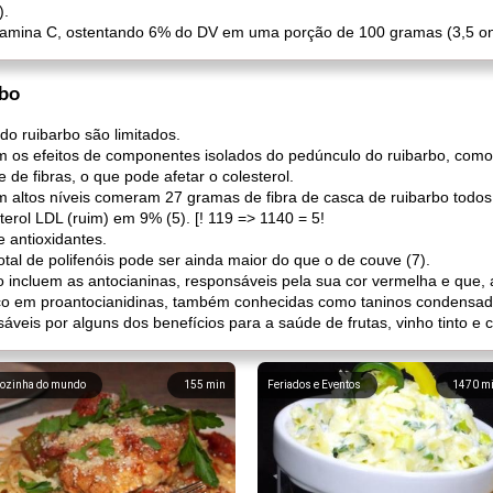
).
amina C, ostentando 6% do DV em uma porção de 100 gramas (3,5 on
rbo
do ruibarbo são limitados.
 os efeitos de componentes isolados do pedúnculo do ruibarbo, como 
 de fibras, o que pode afetar o colesterol.
altos níveis comeram 27 gramas de fibra de casca de ruibarbo todos
terol LDL (ruim) em 9% (5). [! 119 => 1140 = 5!
 antioxidantes.
al de polifenóis pode ser ainda maior do que o de couve (7).
 incluem as antocianinas, responsáveis ​​pela sua cor vermelha e que,
o em proantocianidinas, também conhecidas como taninos condensados 
eis ​​por alguns dos benefícios para a saúde de frutas, vinho tinto e c
ozinha do mundo
155
min
Feriados e Eventos
1470
m