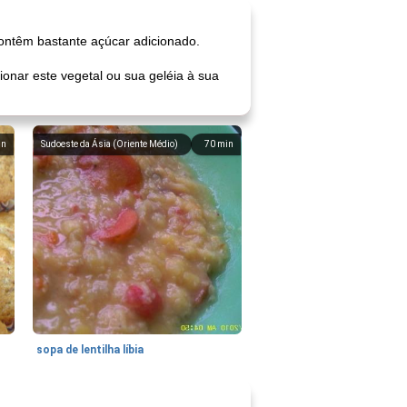
ntêm bastante açúcar adicionado.
onar este vegetal ou sua geléia à sua
in
Sudoeste da Ásia (Oriente Médio)
70
min
sopa de lentilha líbia