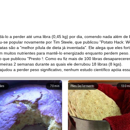
dá-lo a perder até uma libra (0,45 kg) por dia, comendo nada além de b
u-se popular novamente por Tim Steele, que publicou "Potato Hack: We
atas são a "melhor pílula de dieta já inventada". Ele alega que eles fo
m muitos nutrientes para mantê-lo energizado enquanto perdem peso. 
que publicou "Presto !: Como eu fiz mais de 100 libras desaparecerem"
imeiras 2 semanas durante as quais ele derrubou 18 libras (8 kgs).
judou a perder peso significativo, nenhum estudo científico apóia ess
ães
70
min
Pães De Fermento
130
m