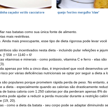
linha caçador estilo cacciatore
queijo festivo mergulho 'slaw'
fiar nas batatas como sua única fonte de alimento.
as mais restritivas.
. Ainda mais preocupante, esse tipo de dieta rigorosa pode levar voc
ritivos são incentivados nesta dieta - incluindo pular refeições e jeju
s. [! 558 => 1140 = 6!
s vitaminas e minerais - como potássio, vitamina C e ferro - elas são 
(3).
a apenas por três a cinco dias, é improvável que você desenvolva uma 
isco por várias deficiências nutricionais se optar por seguir a dieta a
a são populares porque prometem rápida perda de peso. No entanto, 
a dieta - especialmente quando as calorias são drasticamente reduzid
de baixa caloria com 1.250 calorias por dia perderam apenas 8% do
tra pode ajudar a reduzir a perda muscular durante a restrição calóri
e (19, 20).
ias - como a dieta da batata - seu corpo pode se adaptar diminuindo