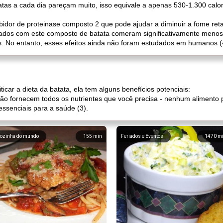
tatas a cada dia pareçam muito, isso equivale a apenas 530-1.300 calo
bidor de proteinase composto 2 que pode ajudar a diminuir a fome ret
atados com este composto de batata comeram significativamente meno
 No entanto, esses efeitos ainda não foram estudados em humanos (4,
icar a dieta da batata, ela tem alguns benefícios potenciais:
não fornecem todos os nutrientes que você precisa - nenhum alimento
 essenciais para a saúde (3).
ozinha do mundo
155
min
Feriados e Eventos
1470
m