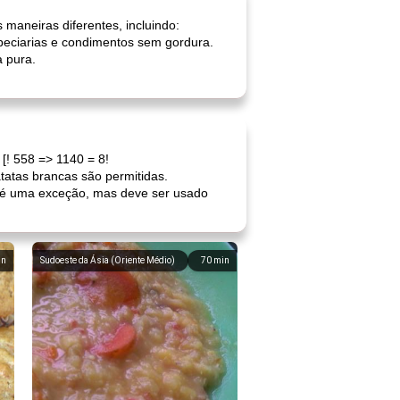
maneiras diferentes, incluindo:
speciarias e condimentos sem gordura.
a pura.
 [! 558 => 1140 = 8!
tatas brancas são permitidas.
al é uma exceção, mas deve ser usado
in
Sudoeste da Ásia (Oriente Médio)
70
min