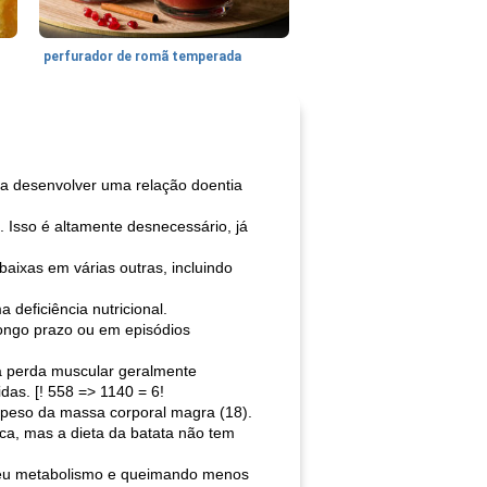
perfurador de romã temperada
ê a desenvolver uma relação doentia
m. Isso é altamente desnecessário, já
baixas em várias outras, incluindo
deficiência nutricional.
 longo prazo ou em episódios
a perda muscular geralmente
as. [! 558 => 1140 = 6!
 peso da massa corporal magra (18).
ca, mas a dieta da batata não tem
 seu metabolismo e queimando menos