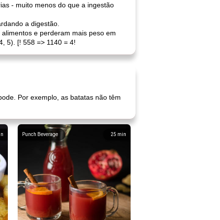
rias - muito menos do que a ingestão
ardando a digestão.
s alimentos e perderam mais peso em
 5). [! 558 => 1140 = 4!
 pode. Por exemplo, as batatas não têm
in
Punch Beverage
25
min