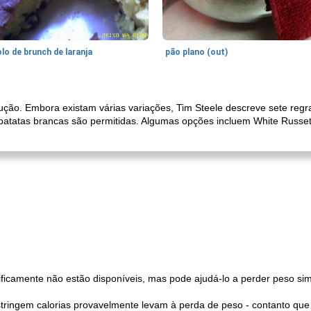
lo de brunch de laranja
pão plano (out)
ução. Embora existam várias variações, Tim Steele descreve sete regr
batatas brancas são permitidas. Algumas opções incluem White Russet,
ificamente não estão disponíveis, mas pode ajudá-lo a perder peso s
ringem calorias provavelmente levam à perda de peso - contanto que v