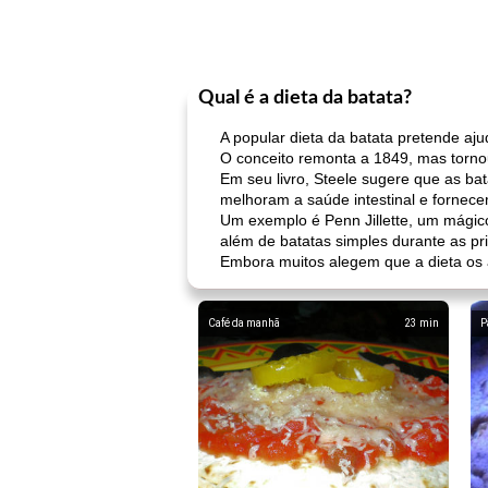
Qual é a dieta da batata?
A popular dieta da batata pretende aju
O conceito remonta a 1849, mas torno
Em seu livro, Steele sugere que as bat
melhoram a saúde intestinal e fornece
Um exemplo é Penn Jillette, um mágico 
além de batatas simples durante as pr
Embora muitos alegem que a dieta os a
Café da manhã
23
min
P