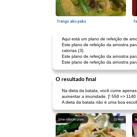
frango aku paku
f
Aqui está um plano de refeição de amo
Este plano de refeição da amostra par
calorias (3).
Este plano de refeição da amostra para
Este plano de refeição da amostra para
O resultado final
Na dieta da batata, você come apenas b
aumentar a imunidade. [! 558 => 1140 
A dieta da batata não é uma boa escol
Uma refeição prato
25
min
S