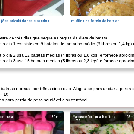
eijões adzuki doces e azedos
muffins de farelo de harriet
stra de três dias que segue as regras da dieta da batata.
a o dia 1 consiste em 9 batatas de tamanho médio (3 libras ou 1,4 kg
 o dia 2 usa 12 batatas médias (4 libras ou 1,8 kgs) e fornece aproxi
 o dia 3 usa 15 batatas médias (5 libras ou 2,3 ​​kgs) e fornece aproxi
atatas normais por três a cinco dias. Alegou-se para ajudar a perda d
= 10!
ha para perda de peso saudável e sustentável.
obremesas
130
min
Marcas de Confiança: Receitas e
105
m
Dicas