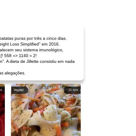
atatas puras por três a cinco dias.
ight Loss Simplified" em 2016.
rtalecem seu sistema imunológico,
[! 558 => 1140 = 2!
. A dieta de Jillette consistiu em nada
as alegações.
in
Vegetal
25
min