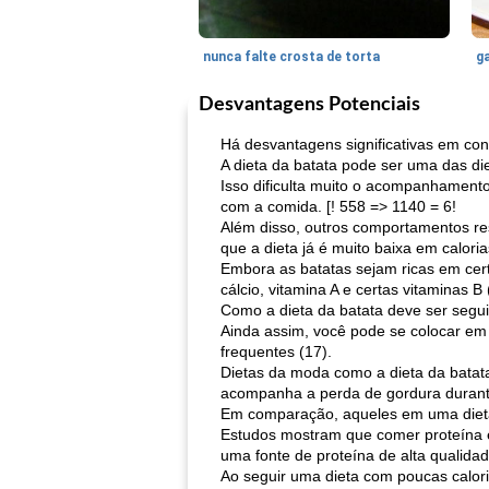
nunca falte crosta de torta
ga
Desvantagens Potenciais
Há desvantagens significativas em con
A dieta da batata pode ser uma das diet
Isso dificulta muito o acompanhamento
com a comida. [! 558 => 1140 = 6!
Além disso, outros comportamentos rest
que a dieta já é muito baixa em caloria
Embora as batatas sejam ricas em certa
cálcio, vitamina A e certas vitaminas B 
Como a dieta da batata deve ser seguid
Ainda assim, você pode se colocar em r
frequentes (17).
Dietas da moda como a dieta da batat
acompanha a perda de gordura durante 
Em comparação, aqueles em uma dieta 
Estudos mostram que comer proteína ex
uma fonte de proteína de alta qualidad
Ao seguir uma dieta com poucas calor