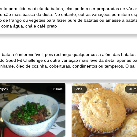
nto permitido na dieta da batata, elas podem ser preparadas de várias 
versão mais básica da dieta. No entanto, outras variações permitem e
do de frango ou vegetais para fazer purê de batatas ou amasse a batat
 coma água, chá e café preto
da batata é interminável, pois restringe qualquer coisa além das batatas.
do Spud Fit Challenge ou outra variação mais leve da dieta, apenas ba
, inhame, óleo de cozinha, coberturas, condimentos ou temperos. O s
eijões
120
min
Bolos
30
m