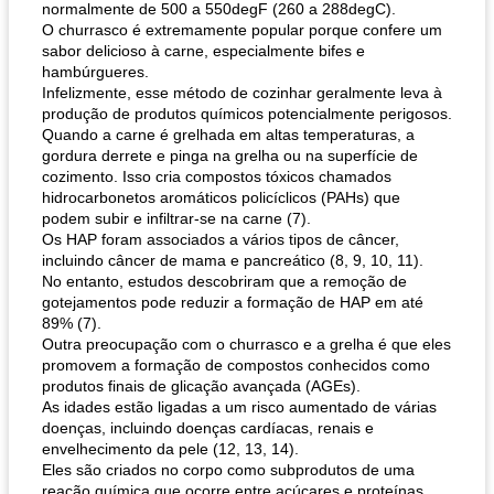
normalmente de 500 a 550degF (260 a 288degC).
O churrasco é extremamente popular porque confere um
sabor delicioso à carne, especialmente bifes e
hambúrgueres.
Infelizmente, esse método de cozinhar geralmente leva à
produção de produtos químicos potencialmente perigosos.
Quando a carne é grelhada em altas temperaturas, a
gordura derrete e pinga na grelha ou na superfície de
cozimento. Isso cria compostos tóxicos chamados
hidrocarbonetos aromáticos policíclicos (PAHs) que
podem subir e infiltrar-se na carne (7).
Os HAP foram associados a vários tipos de câncer,
incluindo câncer de mama e pancreático (8, 9, 10, 11).
No entanto, estudos descobriram que a remoção de
gotejamentos pode reduzir a formação de HAP em até
89% (7).
Outra preocupação com o churrasco e a grelha é que eles
promovem a formação de compostos conhecidos como
produtos finais de glicação avançada (AGEs).
As idades estão ligadas a um risco aumentado de várias
doenças, incluindo doenças cardíacas, renais e
envelhecimento da pele (12, 13, 14).
Eles são criados no corpo como subprodutos de uma
reação química que ocorre entre açúcares e proteínas.