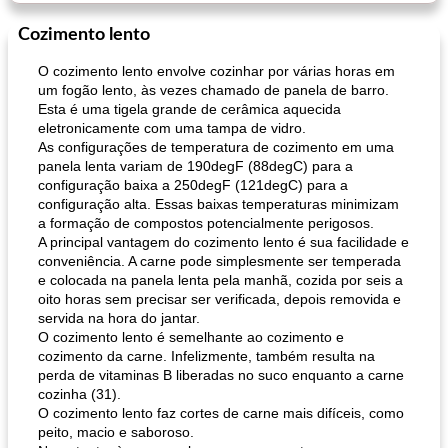
Cozimento lento
O cozimento lento envolve cozinhar por várias horas em
um fogão lento, às vezes chamado de panela de barro.
Esta é uma tigela grande de cerâmica aquecida
eletronicamente com uma tampa de vidro.
As configurações de temperatura de cozimento em uma
panela lenta variam de 190degF (88degC) para a
configuração baixa a 250degF (121degC) para a
configuração alta. Essas baixas temperaturas minimizam
a formação de compostos potencialmente perigosos.
A principal vantagem do cozimento lento é sua facilidade e
conveniência. A carne pode simplesmente ser temperada
e colocada na panela lenta pela manhã, cozida por seis a
oito horas sem precisar ser verificada, depois removida e
servida na hora do jantar.
O cozimento lento é semelhante ao cozimento e
cozimento da carne. Infelizmente, também resulta na
perda de vitaminas B liberadas no suco enquanto a carne
cozinha (31).
O cozimento lento faz cortes de carne mais difíceis, como
peito, macio e saboroso.