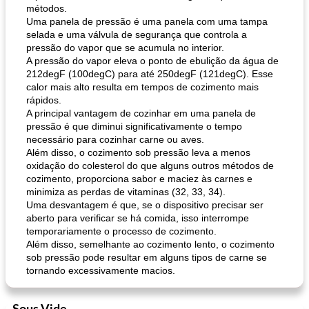
métodos.
Uma panela de pressão é uma panela com uma tampa
selada e uma válvula de segurança que controla a
pressão do vapor que se acumula no interior.
A pressão do vapor eleva o ponto de ebulição da água de
muffins de farelo de harriet
sopa de lentilha líbia
212degF (100degC) para até 250degF (121degC). Esse
calor mais alto resulta em tempos de cozimento mais
rápidos.
A principal vantagem de cozinhar em uma panela de
pressão é que diminui significativamente o tempo
necessário para cozinhar carne ou aves.
Além disso, o cozimento sob pressão leva a menos
oxidação do colesterol do que alguns outros métodos de
cozimento, proporciona sabor e maciez às carnes e
minimiza as perdas de vitaminas (32, 33, 34).
Uma desvantagem é que, se o dispositivo precisar ser
aberto para verificar se há comida, isso interrompe
temporariamente o processo de cozimento.
Além disso, semelhante ao cozimento lento, o cozimento
sob pressão pode resultar em alguns tipos de carne se
tornando excessivamente macios.