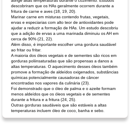
atinge altas temperaturas durante o cozimento. Estudos
descobriram que os HAs geralmente ocorrem durante a
fritura de carne e aves (18, 19, 20).
Marinar carne em misturas contendo frutas, vegetais,
ervas e especiarias com alto teor de antioxidantes pode
ajudar a reduzir a formação de HAs. Um estudo descobriu
que a adição de ervas a uma marinada diminuiu os AH em
cerca de 90% (21, 22).
Além disso, é importante escolher uma gordura saudável
ao fritar ou fritar.
A maioria dos óleos vegetais e de sementes são ricos em
gorduras poliinsaturadas que são propensas a danos a
altas temperaturas. O aquecimento desses óleos também
promove a formação de aldeídos oxigenados, substâncias
químicas potencialmente causadoras de câncer
encontradas nos vapores da culinária (23).
Foi demonstrado que o óleo de palma e o azeite formam
menos aldeídos que os óleos vegetais e de sementes
durante a fritura e a fritura (24, 25).
Outras gorduras saudáveis ​​que são estáveis ​​a altas
temperaturas incluem óleo de coco, banha e sebo.