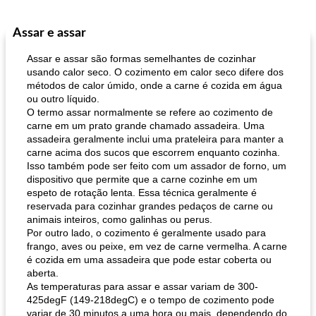
Assar e assar
Pães De Fermento
130
min
Vegetal
25
min
Assar e assar são formas semelhantes de cozinhar
usando calor seco. O cozimento em calor seco difere dos
métodos de calor úmido, onde a carne é cozida em água
ou outro líquido.
O termo assar normalmente se refere ao cozimento de
carne em um prato grande chamado assadeira. Uma
assadeira geralmente inclui uma prateleira para manter a
carne acima dos sucos que escorrem enquanto cozinha.
Isso também pode ser feito com um assador de forno, um
pão plano (out)
macarrão e cenouras com ervas picadas
dispositivo que permite que a carne cozinhe em um
espeto de rotação lenta. Essa técnica geralmente é
reservada para cozinhar grandes pedaços de carne ou
animais inteiros, como galinhas ou perus.
Por outro lado, o cozimento é geralmente usado para
frango, aves ou peixe, em vez de carne vermelha. A carne
é cozida em uma assadeira que pode estar coberta ou
aberta.
As temperaturas para assar e assar variam de 300-
425degF (149-218degC) e o tempo de cozimento pode
variar de 30 minutos a uma hora ou mais, dependendo do