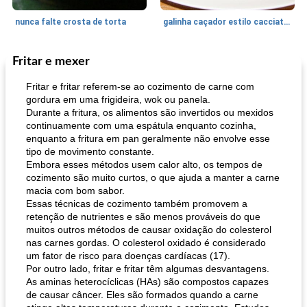
nunca falte crosta de torta
galinha caçador estilo cacciatore
Fritar e mexer
Feriados e Eventos
1470
min
Punch Beverage
25
min
Fritar e fritar referem-se ao cozimento de carne com
gordura em uma frigideira, wok ou panela.
Durante a fritura, os alimentos são invertidos ou mexidos
continuamente com uma espátula enquanto cozinha,
enquanto a fritura em pan geralmente não envolve esse
tipo de movimento constante.
Embora esses métodos usem calor alto, os tempos de
cozimento são muito curtos, o que ajuda a manter a carne
macia com bom sabor.
queijo festivo mergulho 'slaw'
perfurador de romã temperada
Essas técnicas de cozimento também promovem a
retenção de nutrientes e são menos prováveis ​​do que
muitos outros métodos de causar oxidação do colesterol
nas carnes gordas. O colesterol oxidado é considerado
um fator de risco para doenças cardíacas (17).
Por outro lado, fritar e fritar têm algumas desvantagens.
As aminas heterocíclicas (HAs) são compostos capazes
de causar câncer. Eles são formados quando a carne