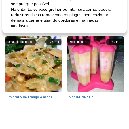
sempre que possível.
No entanto, se você grelhar ou fritar sua carne, poderá
reduzir os riscos removendo os pingos, sem cozinhar
demais a carne e usando gorduras e marinadas
saudáveis.
Uma refeição prato
25
min
Sobremesas
130
min
um prato de frango e arcos
picolés de gelo
Marcas de Confiança: Receitas e
105
min
Feriados e Eventos
0
min
Dicas