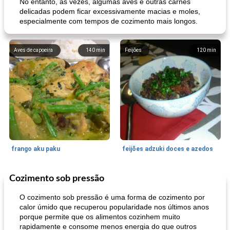
No entanto, às vezes, algumas aves e outras carnes
delicadas podem ficar excessivamente macias e moles,
especialmente com tempos de cozimento mais longos.
Aves de capoeira
140
min
Feijões
120
min
frango aku paku
feijões adzuki doces e azedos
Cozimento sob pressão
Bolos
30
min
Sudoeste da Ásia (Oriente Médio)
70
min
O cozimento sob pressão é uma forma de cozimento por
calor úmido que recuperou popularidade nos últimos anos
porque permite que os alimentos cozinhem muito
rapidamente e consome menos energia do que outros