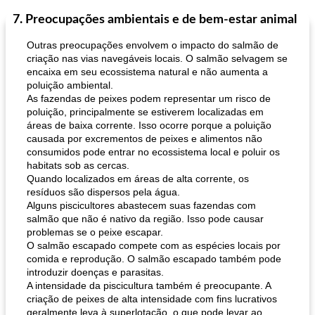
7. Preocupações ambientais e de bem-estar animal
Bolos
30
min
Sudoeste da Ásia (Oriente Médio)
70
min
Outras preocupações envolvem o impacto do salmão de
criação nas vias navegáveis ​​locais. O salmão selvagem se
encaixa em seu ecossistema natural e não aumenta a
poluição ambiental.
As fazendas de peixes podem representar um risco de
poluição, principalmente se estiverem localizadas em
áreas de baixa corrente. Isso ocorre porque a poluição
causada por excrementos de peixes e alimentos não
consumidos pode entrar no ecossistema local e poluir os
muffins de farelo de harriet
sopa de lentilha líbia
habitats sob as cercas.
Quando localizados em áreas de alta corrente, os
resíduos são dispersos pela água.
Alguns piscicultores abastecem suas fazendas com
salmão que não é nativo da região. Isso pode causar
problemas se o peixe escapar.
O salmão escapado compete com as espécies locais por
comida e reprodução. O salmão escapado também pode
introduzir doenças e parasitas.
A intensidade da piscicultura também é preocupante. A
criação de peixes de alta intensidade com fins lucrativos
geralmente leva à superlotação, o que pode levar ao