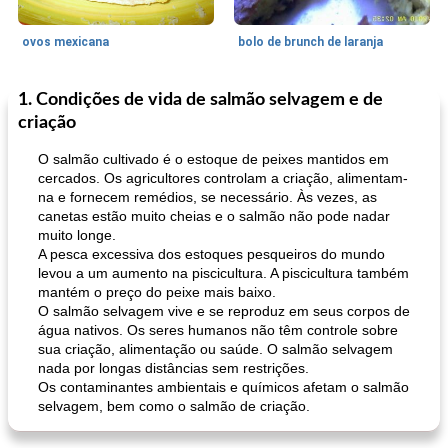
ovos mexicana
bolo de brunch de laranja
1. Condições de vida de salmão selvagem e de
Pães De Fermento
130
min
Vegetal
25
min
criação
O salmão cultivado é o estoque de peixes mantidos em
cercados. Os agricultores controlam a criação, alimentam-
na e fornecem remédios, se necessário. Às vezes, as
canetas estão muito cheias e o salmão não pode nadar
muito longe.
A pesca excessiva dos estoques pesqueiros do mundo
levou a um aumento na piscicultura. A piscicultura também
pão plano (out)
mantém o preço do peixe mais baixo.
macarrão e cenouras com ervas picadas
O salmão selvagem vive e se reproduz em seus corpos de
água nativos. Os seres humanos não têm controle sobre
sua criação, alimentação ou saúde. O salmão selvagem
nada por longas distâncias sem restrições.
Os contaminantes ambientais e químicos afetam o salmão
selvagem, bem como o salmão de criação.