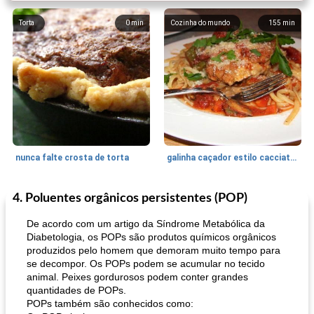
Torta
0
min
Cozinha do mundo
155
min
nunca falte crosta de torta
galinha caçador estilo cacciatore
4. Poluentes orgânicos persistentes (POP)
Feriados e Eventos
1470
min
Punch Beverage
25
min
De acordo com um artigo da Síndrome Metabólica da
Diabetologia, os POPs são produtos químicos orgânicos
produzidos pelo homem que demoram muito tempo para
se decompor. Os POPs podem se acumular no tecido
animal. Peixes gordurosos podem conter grandes
quantidades de POPs.
POPs também são conhecidos como: