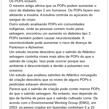
Os POPs incluem:
O mesmo artigo afirma que os POPs podem aumentar o
queijo festivo mergulho 'slaw'
perfurador de romã temperada
risco de diabetes tipo 2 em humanos. Os POPs fazem isso
afetando a insulina. A insulina controla os açúcares do
sangue do corpo.
Outro estudo analisando POPs em comunidades
indígenas, onde as pessoas comem muito peixe
selvagem, encontrou um aumento no diabetes tipo 2.
POPs também podem causar neurotoxicidade. A
neurotoxicidade pode aumentar o risco de doença de
Parkinson e Alzheimer.
Um estudo recente descobriu que o salmão do Atlântico
selvagem continha níveis mais altos de POPs do que o
salmão de criação. Isso pode ocorrer porque seu
ambiente é descontrolado e devido a poluentes nos
oceanos.
Um estudo que analisou salmões do Atlântico norueguês
de criação descobriu que os níveis de alguns POPs e
pesticidas estavam diminuindo.
Parece que o salmão de criação pode conter menos POPs
do que o salmão selvagem. No entanto, isso depende do
tipo de farinha de peixe que o salmão cultivado come. De
acordo com o Environmental Working Group (EWG), em
2003, os peixes criados em fazendas continham 5 a 10