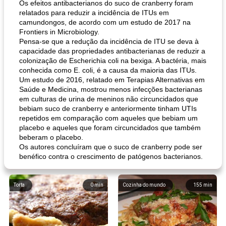
Os efeitos antibacterianos do suco de cranberry foram
relatados para reduzir a incidência de ITUs em
camundongos, de acordo com um estudo de 2017 na
Frontiers in Microbiology.
Pensa-se que a redução da incidência de ITU se deva à
capacidade das propriedades antibacterianas de reduzir a
colonização de Escherichia coli na bexiga. A bactéria, mais
conhecida como E. coli, é a causa da maioria das ITUs.
Um estudo de 2016, relatado em Terapias Alternativas em
Saúde e Medicina, mostrou menos infecções bacterianas
em culturas de urina de meninos não circuncidados que
bebiam suco de cranberry e anteriormente tinham UTIs
repetidos em comparação com aqueles que bebiam um
placebo e aqueles que foram circuncidados que também
beberam o placebo.
Os autores concluíram que o suco de cranberry pode ser
benéfico contra o crescimento de patógenos bacterianos.
Torta
0
min
Cozinha do mundo
155
min