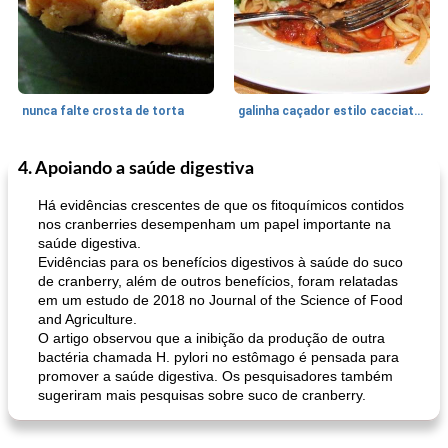
nunca falte crosta de torta
galinha caçador estilo cacciatore
4. Apoiando a saúde digestiva
Feriados e Eventos
1470
min
Punch Beverage
25
min
Há evidências crescentes de que os fitoquímicos contidos
nos cranberries desempenham um papel importante na
saúde digestiva.
Evidências para os benefícios digestivos à saúde do suco
de cranberry, além de outros benefícios, foram relatadas
em um estudo de 2018 no Journal of the Science of Food
and Agriculture.
O artigo observou que a inibição da produção de outra
bactéria chamada H. pylori no estômago é pensada para
queijo festivo mergulho 'slaw'
perfurador de romã temperada
promover a saúde digestiva. Os pesquisadores também
sugeriram mais pesquisas sobre suco de cranberry.