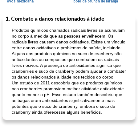
ovos mexicana
bolo de brunch de laranja
1. Combate a danos relacionados à idade
Pães De Fermento
130
min
Vegetal
25
min
Produtos químicos chamados radicais livres se acumulam
no corpo à medida que as pessoas envelhecem. Os
radicais livres causam danos oxidativos. Existe um vínculo
entre danos oxidativos e problemas de saúde, incluindo:
Alguns dos produtos químicos no suco de cranberry são
antioxidantes ou compostos que combatem os radicais
livres nocivos. A presença de antioxidantes significa que
cranberries e suco de cranberry podem ajudar a combater
os danos relacionados à idade nos tecidos do corpo.
pão plano (out)
macarrão e cenouras com ervas picadas
Um estudo de 2011 descobriu que os produtos químicos
nos cranberries promoviam melhor atividade antioxidante
quanto menor o pH. Esse estudo também descobriu que
as bagas eram antioxidantes significativamente mais
potentes que o suco de cranberry, embora o suco de
cranberry ainda oferecesse alguns benefícios.