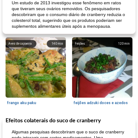
Um estudo de 2013 investigou esse fenômeno em ratos
que tiveram seus ovários removidos. Os pesquisadores
descobriram que o consumo diário de cranberry reduzia o
colesterol total, sugerindo que os produtos poderiam ser
suplementos alimentares úteis após a menopausa.
Aves de capoeira
140
min
Feijões
120
min
frango aku paku
feijões adzuki doces e azedos
Efeitos colaterais do suco de cranberry
Bolos
30
min
Sudoeste da Ásia (Oriente Médio)
70
min
Algumas pesquisas descobriram que o suco de cranberry
pode interagir com certos medicamentos. Uma