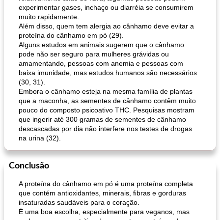
experimentar gases, inchaço ou diarréia se consumirem
muito rapidamente.
Além disso, quem tem alergia ao cânhamo deve evitar a
proteína do cânhamo em pó (29).
muffins de farelo de harriet
sopa de lentilha líbia
Alguns estudos em animais sugerem que o cânhamo
pode não ser seguro para mulheres grávidas ou
amamentando, pessoas com anemia e pessoas com
baixa imunidade, mas estudos humanos são necessários
(30, 31).
Embora o cânhamo esteja na mesma família de plantas
que a maconha, as sementes de cânhamo contêm muito
pouco do composto psicoativo THC. Pesquisas mostram
que ingerir até 300 gramas de sementes de cânhamo
descascadas por dia não interfere nos testes de drogas
na urina (32).
Conclusão
A proteína do cânhamo em pó é uma proteína completa
que contém antioxidantes, minerais, fibras e gorduras
insaturadas saudáveis ​​para o coração.
É uma boa escolha, especialmente para veganos, mas