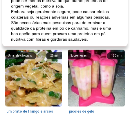
pode ser menos nutritiva do que outras proteínas de
origem vegetal, como a soja.
Embora seja geralmente seguro, pode causar efeitos
colaterais ou reações adversas em algumas pessoas.
São necessárias mais pesquisas para determinar a
qualidade da proteína em pó de cânhamo, mas é uma
boa opção para quem procura uma proteína em pó
nutritiva com fibras e gorduras saudáveis.
Uma refeição prato
25
min
Sobremesas
130
min
um prato de frango e arcos
picolés de gelo
Marcas de Confiança: Receitas e
105
min
Feriados e Eventos
0
min