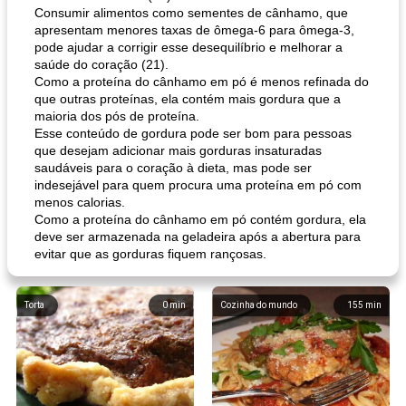
Consumir alimentos como sementes de cânhamo, que
apresentam menores taxas de ômega-6 para ômega-3,
pode ajudar a corrigir esse desequilíbrio e melhorar a
saúde do coração (21).
Como a proteína do cânhamo em pó é menos refinada do
que outras proteínas, ela contém mais gordura que a
maioria dos pós de proteína.
Esse conteúdo de gordura pode ser bom para pessoas
que desejam adicionar mais gorduras insaturadas
saudáveis ​​para o coração à dieta, mas pode ser
indesejável para quem procura uma proteína em pó com
menos calorias.
Como a proteína do cânhamo em pó contém gordura, ela
deve ser armazenada na geladeira após a abertura para
evitar que as gorduras fiquem rançosas.
Torta
0
min
Cozinha do mundo
155
min