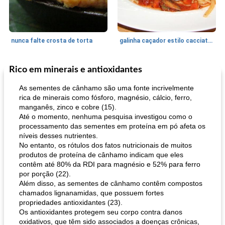
nunca falte crosta de torta
galinha caçador estilo cacciatore
Rico em minerais e antioxidantes
Feriados e Eventos
1470
min
Punch Beverage
25
min
As sementes de cânhamo são uma fonte incrivelmente
rica de minerais como fósforo, magnésio, cálcio, ferro,
manganês, zinco e cobre (15).
Até o momento, nenhuma pesquisa investigou como o
processamento das sementes em proteína em pó afeta os
níveis desses nutrientes.
No entanto, os rótulos dos fatos nutricionais de muitos
produtos de proteína de cânhamo indicam que eles
contêm até 80% da RDI para magnésio e 52% para ferro
queijo festivo mergulho 'slaw'
perfurador de romã temperada
por porção (22).
Além disso, as sementes de cânhamo contêm compostos
chamados lignanamidas, que possuem fortes
propriedades antioxidantes (23).
Os antioxidantes protegem seu corpo contra danos
oxidativos, que têm sido associados a doenças crônicas,