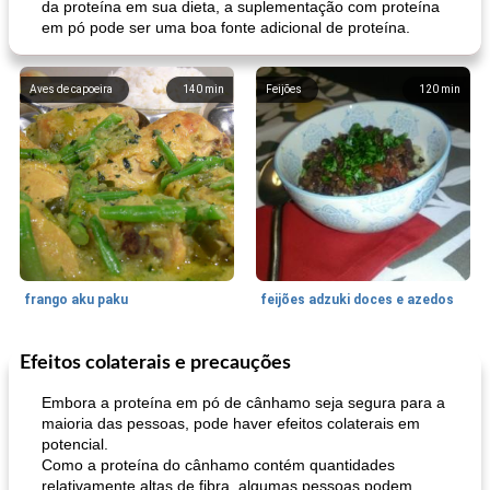
da proteína em sua dieta, a suplementação com proteína
em pó pode ser uma boa fonte adicional de proteína.
Aves de capoeira
140
min
Feijões
120
min
frango aku paku
feijões adzuki doces e azedos
Efeitos colaterais e precauções
Bolos
30
min
Sudoeste da Ásia (Oriente Médio)
70
min
Embora a proteína em pó de cânhamo seja segura para a
maioria das pessoas, pode haver efeitos colaterais em
potencial.
Como a proteína do cânhamo contém quantidades
relativamente altas de fibra, algumas pessoas podem