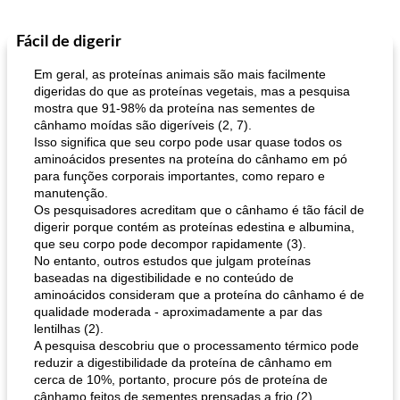
Fácil de digerir
Pães De Fermento
130
min
Vegetal
25
min
Em geral, as proteínas animais são mais facilmente
digeridas do que as proteínas vegetais, mas a pesquisa
mostra que 91-98% da proteína nas sementes de
cânhamo moídas são digeríveis (2, 7).
Isso significa que seu corpo pode usar quase todos os
aminoácidos presentes na proteína do cânhamo em pó
para funções corporais importantes, como reparo e
manutenção.
Os pesquisadores acreditam que o cânhamo é tão fácil de
pão plano (out)
macarrão e cenouras com ervas picadas
digerir porque contém as proteínas edestina e albumina,
que seu corpo pode decompor rapidamente (3).
No entanto, outros estudos que julgam proteínas
baseadas na digestibilidade e no conteúdo de
aminoácidos consideram que a proteína do cânhamo é de
qualidade moderada - aproximadamente a par das
lentilhas (2).
A pesquisa descobriu que o processamento térmico pode
reduzir a digestibilidade da proteína de cânhamo em
cerca de 10%, portanto, procure pós de proteína de
cânhamo feitos de sementes prensadas a frio (2).