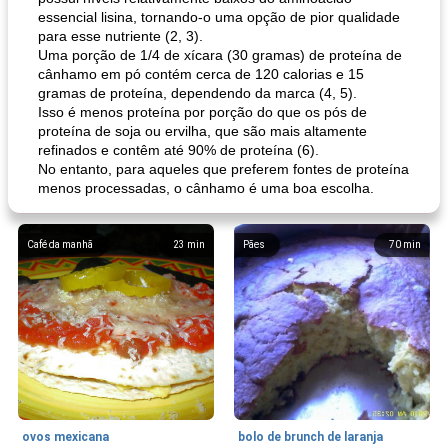
essencial lisina, tornando-o uma opção de pior qualidade
para esse nutriente (2, 3).
Uma porção de 1/4 de xícara (30 gramas) de proteína de
cânhamo em pó contém cerca de 120 calorias e 15
gramas de proteína, dependendo da marca (4, 5).
Isso é menos proteína por porção do que os pós de
proteína de soja ou ervilha, que são mais altamente
refinados e contêm até 90% de proteína (6).
No entanto, para aqueles que preferem fontes de proteína
menos processadas, o cânhamo é uma boa escolha.
Café da manhã
23
min
Pães
70
min
ovos mexicana
bolo de brunch de laranja