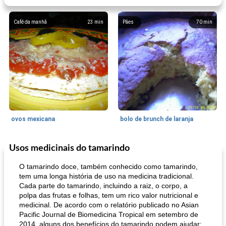
Café da manhã
23
min
Pães
70
min
ovos mexicana
bolo de brunch de laranja
Usos medicinais do tamarindo
Pães De Fermento
130
min
Vegetal
25
min
O tamarindo doce, também conhecido como tamarindo,
tem uma longa história de uso na medicina tradicional.
Cada parte do tamarindo, incluindo a raiz, o corpo, a
polpa das frutas e folhas, tem um rico valor nutricional e
medicinal. De acordo com o relatório publicado no Asian
Pacific Journal de Biomedicina Tropical em setembro de
2014, alguns dos benefícios do tamarindo podem ajudar: