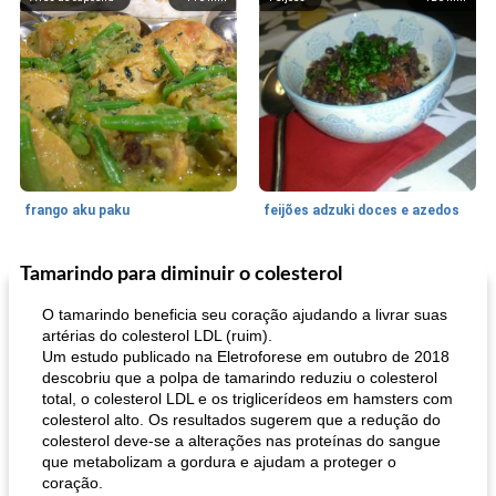
frango aku paku
feijões adzuki doces e azedos
Tamarindo para diminuir o colesterol
Bolos
30
min
Sudoeste da Ásia (Oriente Médio)
70
min
O tamarindo beneficia seu coração ajudando a livrar suas
artérias do colesterol LDL (ruim).
Um estudo publicado na Eletroforese em outubro de 2018
descobriu que a polpa de tamarindo reduziu o colesterol
total, o colesterol LDL e os triglicerídeos em hamsters com
colesterol alto. Os resultados sugerem que a redução do
colesterol deve-se a alterações nas proteínas do sangue
que metabolizam a gordura e ajudam a proteger o
coração.
muffins de farelo de harriet
sopa de lentilha líbia