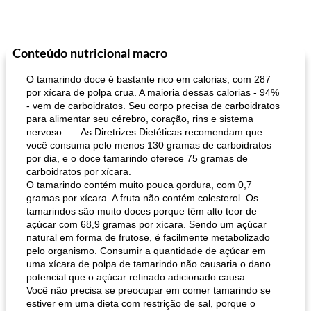
Conteúdo nutricional macro
O tamarindo doce é bastante rico em calorias, com 287
por xícara de polpa crua. A maioria dessas calorias - 94%
- vem de carboidratos. Seu corpo precisa de carboidratos
para alimentar seu cérebro, coração, rins e sistema
nervoso _._ As Diretrizes Dietéticas recomendam que
você consuma pelo menos 130 gramas de carboidratos
por dia, e o doce tamarindo oferece 75 gramas de
carboidratos por xícara.
O tamarindo contém muito pouca gordura, com 0,7
gramas por xícara. A fruta não contém colesterol. Os
tamarindos são muito doces porque têm alto teor de
açúcar com 68,9 gramas por xícara. Sendo um açúcar
natural em forma de frutose, é facilmente metabolizado
pelo organismo. Consumir a quantidade de açúcar em
uma xícara de polpa de tamarindo não causaria o dano
potencial que o açúcar refinado adicionado causa.
Você não precisa se preocupar em comer tamarindo se
estiver em uma dieta com restrição de sal, porque o