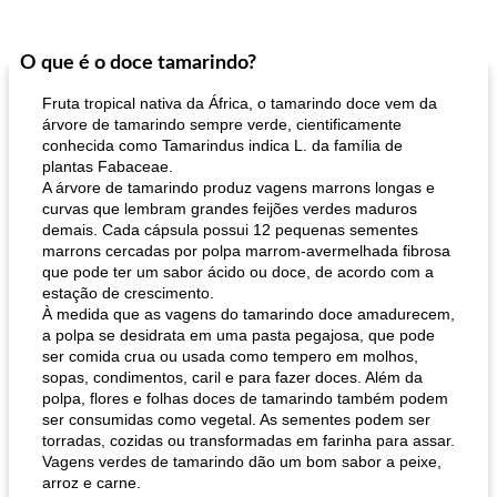
O que é o doce tamarindo?
Fruta tropical nativa da África, o tamarindo doce vem da
árvore de tamarindo sempre verde, cientificamente
conhecida como Tamarindus indica L. da família de
plantas Fabaceae.
A árvore de tamarindo produz vagens marrons longas e
curvas que lembram grandes feijões verdes maduros
demais. Cada cápsula possui 12 pequenas sementes
marrons cercadas por polpa marrom-avermelhada fibrosa
que pode ter um sabor ácido ou doce, de acordo com a
estação de crescimento.
À medida que as vagens do tamarindo doce amadurecem,
a polpa se desidrata em uma pasta pegajosa, que pode
ser comida crua ou usada como tempero em molhos,
sopas, condimentos, caril e para fazer doces. Além da
polpa, flores e folhas doces de tamarindo também podem
ser consumidas como vegetal. As sementes podem ser
torradas, cozidas ou transformadas em farinha para assar.
Vagens verdes de tamarindo dão um bom sabor a peixe,
arroz e carne.