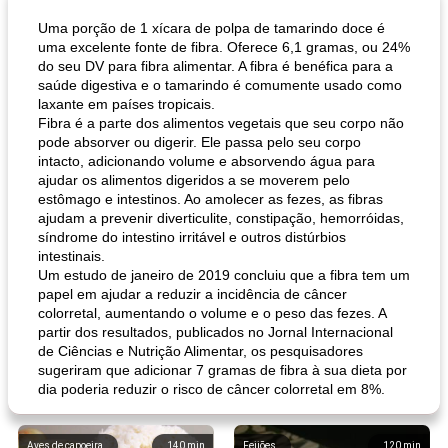
Uma porção de 1 xícara de polpa de tamarindo doce é
uma excelente fonte de fibra. Oferece 6,1 gramas, ou 24%
do seu DV para fibra alimentar. A fibra é benéfica para a
saúde digestiva e o tamarindo é comumente usado como
laxante em países tropicais.
Fibra é a parte dos alimentos vegetais que seu corpo não
pode absorver ou digerir. Ele passa pelo seu corpo
intacto, adicionando volume e absorvendo água para
ajudar os alimentos digeridos a se moverem pelo
estômago e intestinos. Ao amolecer as fezes, as fibras
ajudam a prevenir diverticulite, constipação, hemorróidas,
síndrome do intestino irritável e outros distúrbios
intestinais.
Um estudo de janeiro de 2019 concluiu que a fibra tem um
papel em ajudar a reduzir a incidência de câncer
colorretal, aumentando o volume e o peso das fezes. A
partir dos resultados, publicados no Jornal Internacional
de Ciências e Nutrição Alimentar, os pesquisadores
sugeriram que adicionar 7 gramas de fibra à sua dieta por
dia poderia reduzir o risco de câncer colorretal em 8%.
Aves de capoeira
140
min
Feijões
120
min