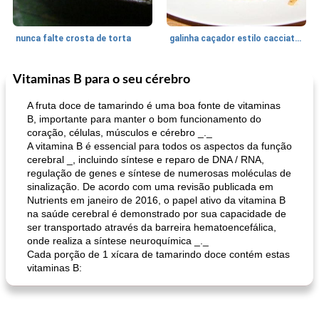
nunca falte crosta de torta
galinha caçador estilo cacciatore
Vitaminas B para o seu cérebro
Feriados e Eventos
1470
min
Punch Beverage
25
min
A fruta doce de tamarindo é uma boa fonte de vitaminas
B, importante para manter o bom funcionamento do
coração, células, músculos e cérebro _._
A vitamina B é essencial para todos os aspectos da função
cerebral _, incluindo síntese e reparo de DNA / RNA,
regulação de genes e síntese de numerosas moléculas de
sinalização. De acordo com uma revisão publicada em
Nutrients em janeiro de 2016, o papel ativo da vitamina B
na saúde cerebral é demonstrado por sua capacidade de
queijo festivo mergulho 'slaw'
perfurador de romã temperada
ser transportado através da barreira hematoencefálica,
onde realiza a síntese neuroquímica _._
Cada porção de 1 xícara de tamarindo doce contém estas
vitaminas B: