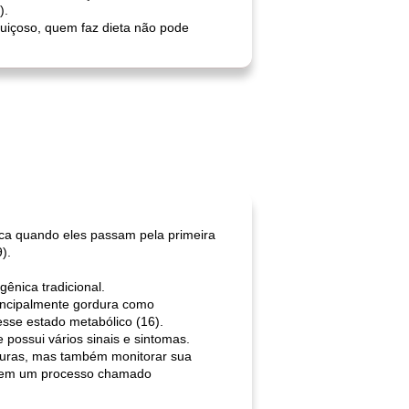
).
guiçoso, quem faz dieta não pode
nica quando eles passam pela primeira
).
gênica tradicional.
rincipalmente gordura como
esse estado metabólico (16).
 possui vários sinais e sintomas.
rduras, mas também monitorar sua
 - em um processo chamado