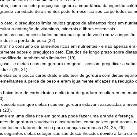
atos, como no ceto preguiçoso, ignora a importância da ingestão calór
grande variedade de alimentos pode fornecer ao seu corpo todos os n
do ceto, o preguiçoso limita muitos grupos de alimentos ricos em nutrie
cultar a obtenção de vitaminas, minerais e fibras essenciais.
 todas as suas necessidades nutricionais quando você reduz a ingestão 
induzir a perda de peso (22).
ntrar no consumo de alimentos ricos em nutrientes - e não apenas em d
camente sobre o preguiçoso ceto. Estudos de longo prazo sobre dieta
s modificada, também são limitados (19).
çoso - e dietas ricas em gordura em geral - possam prejudicar a saúd
duzir (20, 21).
etas com pouco carboidrato e alto teor de gordura com dietas equili
semelhantes à perda de peso e eram igualmente eficazes na redução d
m baixo teor de carboidratos e alto teor de gordura resultaram em mai
3).
escobriram que dietas ricas em gordura estavam associadas a níveis 
 (23).
 come em uma dieta rica em gordura pode fazer uma grande diferença.
ntes de gorduras saudáveis ​​e insaturadas, como peixes gordurosos, n
umentos nos fatores de risco para doenças cardíacas (24, 25, 26).
as seguintes dietas cetogênicas são desconhecidos devido à falta de e