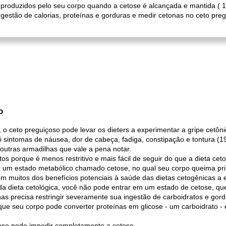
produzidos pelo seu corpo quando a cetose é alcançada e mantida ( 1
gestão de calorias, proteínas e gorduras e medir cetonas no ceto pre
o
, o ceto preguiçoso pode levar os dieters a experimentar a gripe cetô
ui sintomas de náusea, dor de cabeça, fadiga, constipação e tontura (19
outras armadilhas que vale a pena notar.
os porque é menos restritivo e mais fácil de seguir do que a dieta ceto
zir um estado metabólico chamado cetose, no qual seu corpo queima p
m muitos dos benefícios potenciais à saúde das dietas cetogênicas a 
da dieta cetológica, você não pode entrar em um estado de cetose, que
as precisa restringir severamente sua ingestão de carboidratos e go
orque seu corpo pode converter proteínas em glicose - um carboidrato
oso pode impedir completamente a cetose.