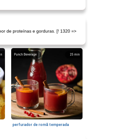
or de proteínas e gorduras. [! 1320 =>
in
Punch Beverage
25
min
perfurador de romã temperada