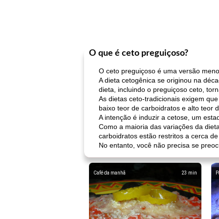
O que é ceto preguiçoso?
O ceto preguiçoso é uma versão menos r
A dieta cetogênica se originou na dé
dieta, incluindo o preguiçoso ceto, to
As dietas ceto-tradicionais exigem qu
baixo teor de carboidratos e alto teor
A intenção é induzir a cetose, um est
Como a maioria das variações da dieta
carboidratos estão restritos a cerca d
No entanto, você não precisa se preoc
Café da manhã
23
min
P