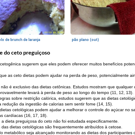
lo de brunch de laranja
pão plano (out)
de do ceto preguiçoso
 cetogênica sugerem que eles podem oferecer muitos benefícios poten
que as ceto dietas podem ajudar na perda de peso, potencialmente ain
 não é exclusivo das dietas cetônicas. Estudos mostram que qualquer 
 provavelmente levará à perda de peso ao longo do tempo (11, 12, 13).
gras sobre restrição calórica, estudos sugerem que as dietas cetológi
 a redução da ingestão de calorias sem sentir fome (14, 15).
dietas cetológicas podem ajudar a melhorar o controle do açúcar no s
as cardíacas (16, 17, 18).
 a dieta preguiçosa do ceto não foi estudada especificamente.
 das dietas cetológicas são frequentemente atribuídos à cetose.
 metabólico seja alcançado monitorando as dietas dos participantes