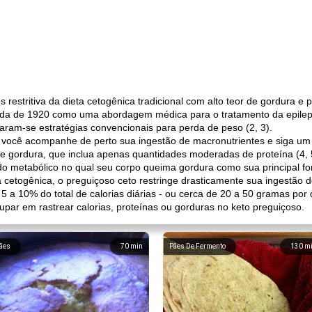
estritiva da dieta cetogênica tradicional com alto teor de gordura e 
cada de 1920 como uma abordagem médica para o tratamento da epilep
rnaram-se estratégias convencionais para perda de peso (2, 3).
e você acompanhe de perto sua ingestão de macronutrientes e siga um
 de gordura, que inclua apenas quantidades moderadas de proteína (4, 
ado metabólico no qual seu corpo queima gordura como sua principal fo
 cetogênica, o preguiçoso ceto restringe drasticamente sua ingestão 
e 5 a 10% do total de calorias diárias - ou cerca de 20 a 50 gramas por
upar em rastrear calorias, proteínas ou gorduras no keto preguiçoso.
ães
70
min
Pães De Fermento
130
m