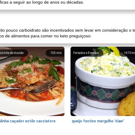
ficas a seguir ao longo de anos ou décadas.
to pouco carboidrato são incentivados sem levar em consideração o te
os de alimentos para comer no keto preguiçoso:
ozinha do mundo
155
min
Feriados e Eventos
1470
m
linha caçador estilo cacciatore
queijo festivo mergulho 'slaw'