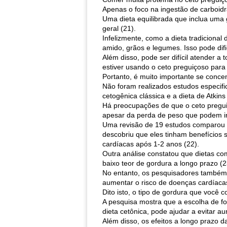
Apenas o foco na ingestão de carboidr
Uma dieta equilibrada que inclua uma 
geral (21).
Infelizmente, como a dieta tradicional 
amido, grãos e legumes. Isso pode difi
Além disso, pode ser difícil atender a
estiver usando o ceto preguiçoso para 
Portanto, é muito importante se conce
Não foram realizados estudos especifi
cetogênica clássica e a dieta de Atkin
Há preocupações de que o ceto pregui
apesar da perda de peso que podem in
Uma revisão de 19 estudos comparou di
descobriu que eles tinham benefícios 
cardíacas após 1-2 anos (22).
Outra análise constatou que dietas co
baixo teor de gordura a longo prazo (2
No entanto, os pesquisadores também d
aumentar o risco de doenças cardíacas
Dito isto, o tipo de gordura que você
A pesquisa mostra que a escolha de fo
dieta cetônica, pode ajudar a evitar a
Além disso, os efeitos a longo prazo d