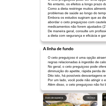
No entanto, os efeitos a longo prazo d
Como a dieta restringe muitos alimento
problemas de saúde ao longo do temp
Embora os estudos sugiram que as die
abordar o ceto preguiçoso com cautela
medicamentos não forem ajustados (2
De maneira geral, consulte um profiss
a dieta com segurança e eficácia e gar
A linha de fundo
O ceto preguiçoso é uma opção atraente
regras relacionadas à ingestão de calo
No geral, o ceto preguiçoso pode ofere
diminuição do apetite, rápida perda d
Dito isto, há possíveis desvantagens e
Por um lado, você pode não atingir o e
Além disso, o ceto preguiçoso não foi 
Aves de capoeira
140
min
F