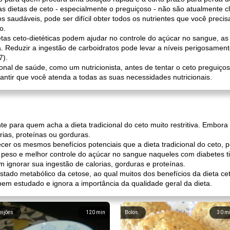
as dietas de ceto - especialmente o preguiçoso - não são atualmente cl
s saudáveis, pode ser difícil obter todos os nutrientes que você precis
o.
tas ceto-dietéticas podem ajudar no controle do açúcar no sangue, a
. Reduzir a ingestão de carboidratos pode levar a níveis perigosamen
7).
ional de saúde, como um nutricionista, antes de tentar o ceto preguiç
antir que você atenda a todas as suas necessidades nutricionais.
 para quem acha a dieta tradicional do ceto muito restritiva. Embora 
rias, proteínas ou gorduras.
cer os mesmos benefícios potenciais que a dieta tradicional do ceto, p
e peso e melhor controle do açúcar no sangue naqueles com diabetes ti
m ignorar sua ingestão de calorias, gorduras e proteínas.
stado metabólico da cetose, ao qual muitos dos benefícios da dieta ceto
bem estudado e ignora a importância da qualidade geral da dieta.
eijões
120
min
Bolos
30
m