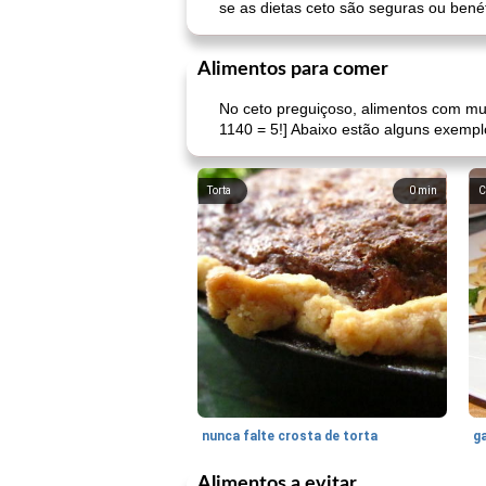
se as dietas ceto são seguras ou bené
Alimentos para comer
No ceto preguiçoso, alimentos com mui
1140 = 5!] Abaixo estão alguns exempl
Torta
0
min
C
nunca falte crosta de torta
ga
Alimentos a evitar