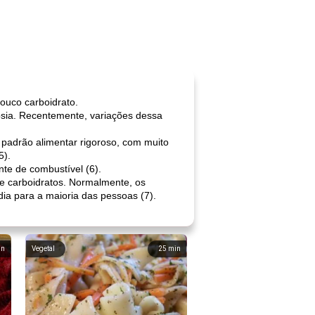
pouco carboidrato.
sia. Recentemente, variações dessa
 padrão alimentar rigoroso, com muito
5).
nte de combustível (6).
de carboidratos. Normalmente, os
 dia para a maioria das pessoas (7).
in
Vegetal
25
min