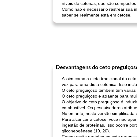
níveis de cetonas, que são compostos 
Como não é necessário rastrear sua in
saber se realmente está em cetose.
Desvantagens do ceto preguiços
Assim como a dieta tradicional do ceto
vez para uma dieta cetônica. Isso incl
O ceto preguiçoso também tem várias 
O ceto preguiçoso é atraente para muit
O objetivo do ceto preguiçoso é indu
combustível. Os pesquisadores atribue
No entanto, nesta versão simplificada 
Para alcançar a cetose, você não apen
ingestão de proteínas. Isso ocorre p
gliconeogênese (19, 20).
Comer muita proteína no ceto preguiç