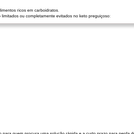
limentos ricos em carboidratos.
 limitados ou completamente evitados no keto preguiçoso:
 para quem procura uma solução rápida e a curto prazo para perda d