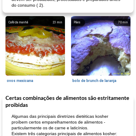
do consumo ( 2).
Café da manhã
23
min
Pães
70
min
ovos mexicana
bolo de brunch de laranja
Certas combinações de alimentos são estritamente
Pães De Fermento
130
min
Vegetal
25
min
proibidas
Algumas das principais diretrizes dietéticas kosher
proíbem certos emparelhamentos de alimentos -
particularmente os de carne e laticínios.
Existem três categorias principais de alimentos kosher: