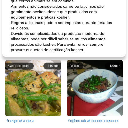
que certos animais sejam comidos.
Alimentos não considerados carne ou laticínios são
geralmente aceitos, desde que produzidos com
equipamentos e práticas kosher.
Regras adicionais podem ser impostas durante feriados
religiosos.
Devido às complexidades da produção moderna de
alimentos, pode ser difícil saber se muitos alimentos
processados ​​são kosher. Para evitar erros, sempre
procure etiquetas de certificação kosher.
Aves de capoeira
140
min
Feijões
120
min
frango aku paku
feijões adzuki doces e azedos