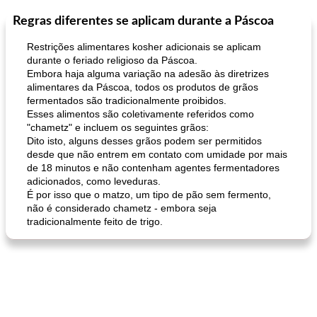
Regras diferentes se aplicam durante a Páscoa
Feriados e Eventos
1470
min
Punch Beverage
25
min
Restrições alimentares kosher adicionais se aplicam
durante o feriado religioso da Páscoa.
Embora haja alguma variação na adesão às diretrizes
alimentares da Páscoa, todos os produtos de grãos
fermentados são tradicionalmente proibidos.
Esses alimentos são coletivamente referidos como
"chametz" e incluem os seguintes grãos:
Dito isto, alguns desses grãos podem ser permitidos
desde que não entrem em contato com umidade por mais
queijo festivo mergulho 'slaw'
perfurador de romã temperada
de 18 minutos e não contenham agentes fermentadores
adicionados, como leveduras.
É por isso que o matzo, um tipo de pão sem fermento,
não é considerado chametz - embora seja
tradicionalmente feito de trigo.