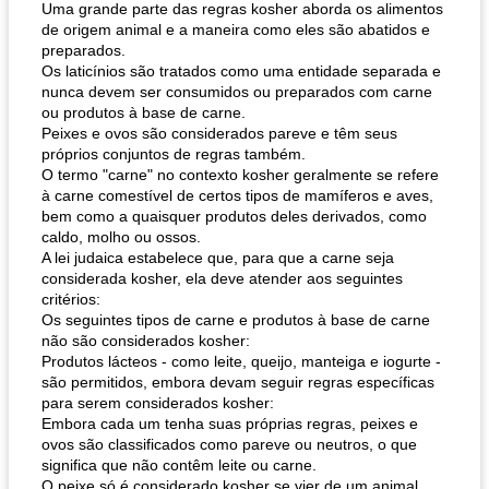
Uma grande parte das regras kosher aborda os alimentos
de origem animal e a maneira como eles são abatidos e
preparados.
Os laticínios são tratados como uma entidade separada e
nunca devem ser consumidos ou preparados com carne
ou produtos à base de carne.
Peixes e ovos são considerados pareve e têm seus
próprios conjuntos de regras também.
O termo "carne" no contexto kosher geralmente se refere
à carne comestível de certos tipos de mamíferos e aves,
bem como a quaisquer produtos deles derivados, como
caldo, molho ou ossos.
A lei judaica estabelece que, para que a carne seja
considerada kosher, ela deve atender aos seguintes
critérios:
Os seguintes tipos de carne e produtos à base de carne
não são considerados kosher:
Produtos lácteos - como leite, queijo, manteiga e iogurte -
são permitidos, embora devam seguir regras específicas
para serem considerados kosher:
Embora cada um tenha suas próprias regras, peixes e
ovos são classificados como pareve ou neutros, o que
significa que não contêm leite ou carne.
O peixe só é considerado kosher se vier de um animal