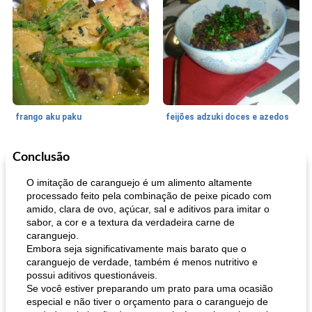
frango aku paku
feijões adzuki doces e azedos
Conclusão
Bolos
30
min
Sudoeste da Ásia (Oriente Médio)
70
min
O imitação de caranguejo é um alimento altamente
processado feito pela combinação de peixe picado com
amido, clara de ovo, açúcar, sal e aditivos para imitar o
sabor, a cor e a textura da verdadeira carne de
caranguejo.
Embora seja significativamente mais barato que o
caranguejo de verdade, também é menos nutritivo e
possui aditivos questionáveis.
Se você estiver preparando um prato para uma ocasião
muffins de farelo de harriet
sopa de lentilha líbia
especial e não tiver o orçamento para o caranguejo de