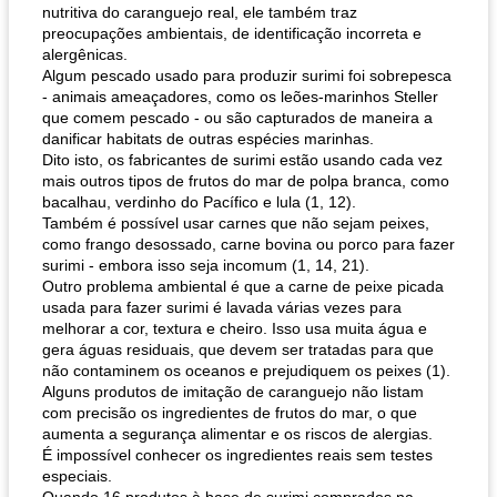
nutritiva do caranguejo real, ele também traz
preocupações ambientais, de identificação incorreta e
alergênicas.
Algum pescado usado para produzir surimi foi sobrepesca
- animais ameaçadores, como os leões-marinhos Steller
que comem pescado - ou são capturados de maneira a
danificar habitats de outras espécies marinhas.
Dito isto, os fabricantes de surimi estão usando cada vez
mais outros tipos de frutos do mar de polpa branca, como
bacalhau, verdinho do Pacífico e lula (1, 12).
Também é possível usar carnes que não sejam peixes,
como frango desossado, carne bovina ou porco para fazer
surimi - embora isso seja incomum (1, 14, 21).
Outro problema ambiental é que a carne de peixe picada
usada para fazer surimi é lavada várias vezes para
melhorar a cor, textura e cheiro. Isso usa muita água e
gera águas residuais, que devem ser tratadas para que
não contaminem os oceanos e prejudiquem os peixes (1).
Alguns produtos de imitação de caranguejo não listam
com precisão os ingredientes de frutos do mar, o que
aumenta a segurança alimentar e os riscos de alergias.
É impossível conhecer os ingredientes reais sem testes
especiais.