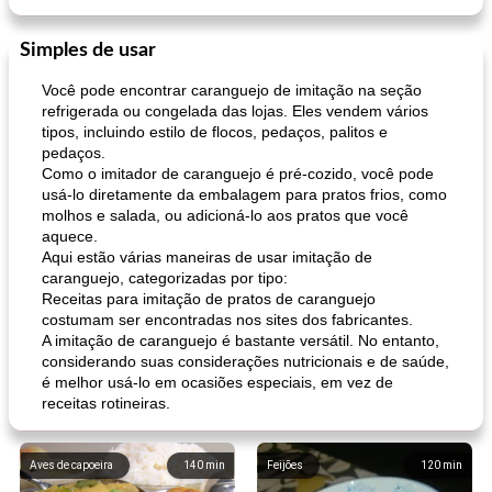
Simples de usar
Você pode encontrar caranguejo de imitação na seção
refrigerada ou congelada das lojas. Eles vendem vários
tipos, incluindo estilo de flocos, pedaços, palitos e
pedaços.
Como o imitador de caranguejo é pré-cozido, você pode
usá-lo diretamente da embalagem para pratos frios, como
molhos e salada, ou adicioná-lo aos pratos que você
aquece.
Aqui estão várias maneiras de usar imitação de
caranguejo, categorizadas por tipo:
Receitas para imitação de pratos de caranguejo
costumam ser encontradas nos sites dos fabricantes.
A imitação de caranguejo é bastante versátil. No entanto,
considerando suas considerações nutricionais e de saúde,
é melhor usá-lo em ocasiões especiais, em vez de
receitas rotineiras.
Aves de capoeira
140
min
Feijões
120
min