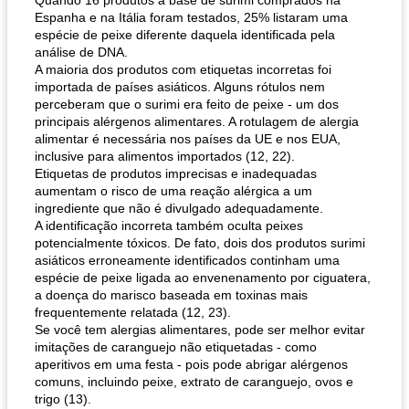
Quando 16 produtos à base de surimi comprados na
Espanha e na Itália foram testados, 25% listaram uma
espécie de peixe diferente daquela identificada pela
análise de DNA.
A maioria dos produtos com etiquetas incorretas foi
importada de países asiáticos. Alguns rótulos nem
perceberam que o surimi era feito de peixe - um dos
principais alérgenos alimentares. A rotulagem de alergia
alimentar é necessária nos países da UE e nos EUA,
inclusive para alimentos importados (12, 22).
Etiquetas de produtos imprecisas e inadequadas
aumentam o risco de uma reação alérgica a um
ingrediente que não é divulgado adequadamente.
A identificação incorreta também oculta peixes
potencialmente tóxicos. De fato, dois dos produtos surimi
asiáticos erroneamente identificados continham uma
espécie de peixe ligada ao envenenamento por ciguatera,
a doença do marisco baseada em toxinas mais
frequentemente relatada (12, 23).
Se você tem alergias alimentares, pode ser melhor evitar
imitações de caranguejo não etiquetadas - como
aperitivos em uma festa - pois pode abrigar alérgenos
comuns, incluindo peixe, extrato de caranguejo, ovos e
trigo (13).