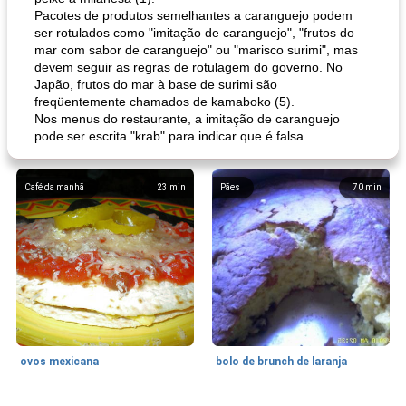
Pacotes de produtos semelhantes a caranguejo podem
ser rotulados como "imitação de caranguejo", "frutos do
mar com sabor de caranguejo" ou "marisco surimi", mas
devem seguir as regras de rotulagem do governo. No
Japão, frutos do mar à base de surimi são
freqüentemente chamados de kamaboko (5).
Nos menus do restaurante, a imitação de caranguejo
pode ser escrita "krab" para indicar que é falsa.
Café da manhã
23
min
Pães
70
min
ovos mexicana
bolo de brunch de laranja