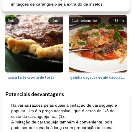
imitações de caranguejo seja extraído de insetos.
Torta
0
min
Cozinha do mundo
155
min
nunca falte crosta de torta
galinha caçador estilo cacciatore
Potenciais desvantagens
Feriados e Eventos
1470
min
Punch Beverage
25
min
Há várias razões pelas quais a imitação de caranguejo é
popular. Um é o preço acessível, que é cerca de 1/3 do
custo do caranguejo real (1).
A imitação de caranguejo também é conveniente, pois
pode ser adicionada à louça sem preparação adicional.