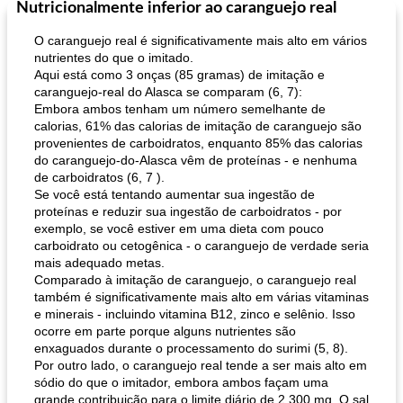
Nutricionalmente inferior ao caranguejo real
Pães De Fermento
130
min
Vegetal
25
min
O caranguejo real é significativamente mais alto em vários
nutrientes do que o imitado.
Aqui está como 3 onças (85 gramas) de imitação e
caranguejo-real do Alasca se comparam (6, 7):
Embora ambos tenham um número semelhante de
calorias, 61% das calorias de imitação de caranguejo são
provenientes de carboidratos, enquanto 85% das calorias
do caranguejo-do-Alasca vêm de proteínas - e nenhuma
de carboidratos (6, 7 ).
pão plano (out)
macarrão e cenouras com ervas picadas
Se você está tentando aumentar sua ingestão de
proteínas e reduzir sua ingestão de carboidratos - por
exemplo, se você estiver em uma dieta com pouco
carboidrato ou cetogênica - o caranguejo de verdade seria
mais adequado metas.
Comparado à imitação de caranguejo, o caranguejo real
também é significativamente mais alto em várias vitaminas
e minerais - incluindo vitamina B12, zinco e selênio. Isso
ocorre em parte porque alguns nutrientes são
enxaguados durante o processamento do surimi (5, 8).
Por outro lado, o caranguejo real tende a ser mais alto em
sódio do que o imitador, embora ambos façam uma
grande contribuição para o limite diário de 2.300 mg. O sal