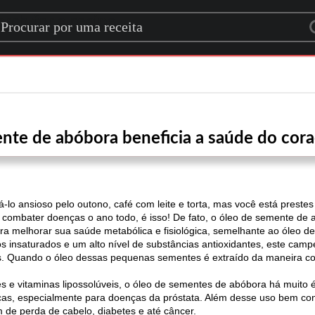
rch for a recipe
nte de abóbora beneficia a saúde do cora
o ansioso pelo outono, café com leite e torta, mas você está prestes
 combater doenças o ano todo, é isso! De fato, o óleo de semente de a
ra melhorar sua saúde metabólica e fisiológica, semelhante ao óleo de
s insaturados e um alto nível de substâncias antioxidantes, este campe
. Quando o óleo dessas pequenas sementes é extraído da maneira corr
es e vitaminas lipossolúveis, o óleo de sementes de abóbora há muito 
as, especialmente para doenças da próstata. Além desse uso bem co
 de perda de cabelo, diabetes e até câncer.