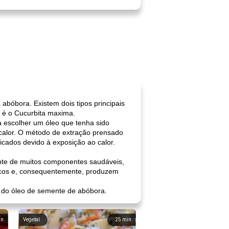
bóbora. Existem dois tipos principais
o é o Cucurbita maxima.
 escolher um óleo que tenha sido
 calor. O método de extração prensado
ficados devido à exposição ao calor.
nte de muitos componentes saudáveis,
ímicos e, consequentemente, produzem
s do óleo de semente de abóbora.
in
Vegetal
25
min