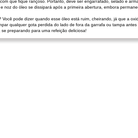
com que fique rançoso. Portanto, deve ser engarrafado, selado e arma
o e noz do óleo se dissipará após a primeira abertura, embora perman
 Você pode dizer quando esse óleo está ruim, cheirando, já que a ox
par qualquer gota perdida do lado de fora da garrafa ou tampa antes d
 se preparando para uma refeição deliciosa!