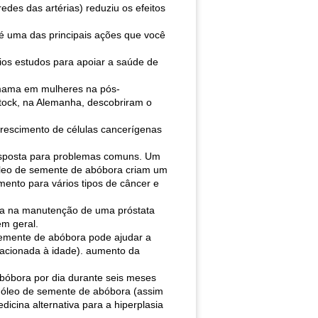
des das artérias) reduziu os efeitos
 é uma das principais ações que você
ios estudos para apoiar a saúde de
 mama em mulheres na pós-
tock, na Alemanha, descobriram o
rescimento de células cancerígenas
esposta para problemas comuns. Um
 óleo de semente de abóbora criam um
mento para vários tipos de câncer e
ia na manutenção de uma próstata
em geral.
semente de abóbora pode ajudar a
lacionada à idade). aumento da
óbora por dia durante seis meses
 óleo de semente de abóbora (assim
icina alternativa para a hiperplasia