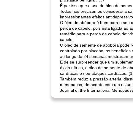
prostática benigna". (9)
É por isso que o uso de óleo de seme
Todos nós precisamos considerar a sa
impressionantes efeitos antidepress
O óleo de abóbora é bom para o seu c
perda de cabelo, pois está ligada ao
remédio para a perda de cabelo devido 
cabelo.
O óleo de semente de abóbora pode r
controlado por placebo, os benefício
ao longo de 24 semanas mostraram u
É de se surpreender que um suplement
óxido nítrico, o óleo de semente de ab
cardíacas e / ou ataques cardíacos. (1
Também reduz a pressão arterial dias
menopausa, de acordo com um estudo p
Journal of the International Menopause