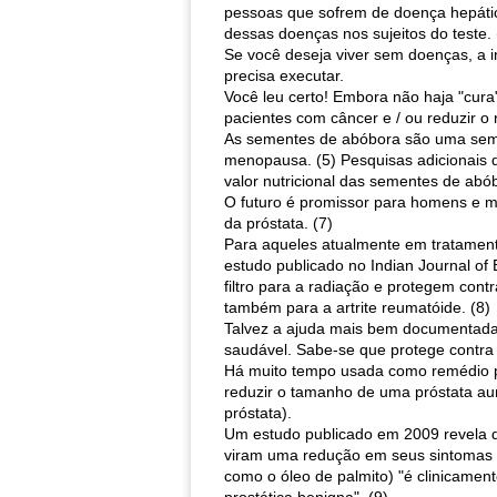
pessoas que sofrem de doença hepática
dessas doenças nos sujeitos do teste. 
Se você deseja viver sem doenças, a i
precisa executar.
Você leu certo! Embora não haja "cura
pacientes com câncer e / ou reduzir o 
As sementes de abóbora são uma seme
menopausa. (5) Pesquisas adicionais 
valor nutricional das sementes de abó
O futuro é promissor para homens e m
da próstata. (7)
Para aqueles atualmente em tratamen
estudo publicado no Indian Journal of
filtro para a radiação e protegem cont
também para a artrite reumatóide. (8)
Talvez a ajuda mais bem documentada
saudável. Sabe-se que protege contra
Há muito tempo usada como remédio po
reduzir o tamanho de uma próstata au
próstata).
Um estudo publicado em 2009 revela 
viram uma redução em seus sintomas 
como o óleo de palmito) "é clinicamen