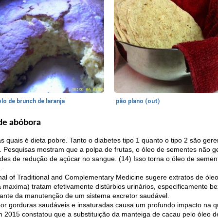
lo de brunch de laranja
pão plano (out)
 de abóbora
quais é dieta pobre. Tanto o diabetes tipo 1 quanto o tipo 2 são gerenc
s. Pesquisas mostram que a polpa de frutas, o óleo de sementes não 
des de redução de açúcar no sangue. (14) Isso torna o óleo de sem
.
al of Traditional and Complementary Medicine sugere extratos de ól
maxima) tratam efetivamente distúrbios urinários, especificamente bexi
tante da manutenção de um sistema excretor saudável.
por gorduras saudáveis ​​e insaturadas causa um profundo impacto na
m 2015 constatou que a substituição da manteiga de cacau pelo óleo 