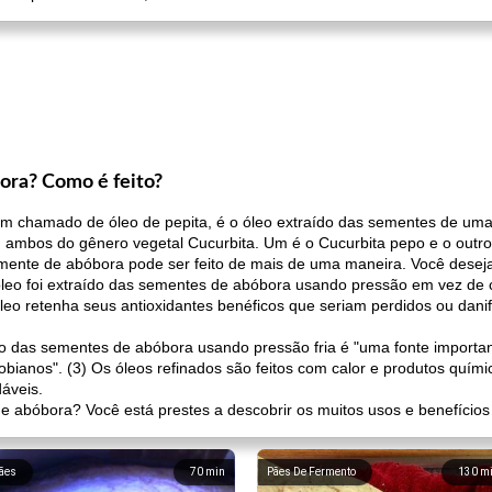
ora? Como é feito?
 chamado de óleo de pepita, é o óleo extraído das sementes de uma a
, ambos do gênero vegetal Cucurbita. Um é o Cucurbita pepo e o outr
mente de abóbora pode ser feito de mais de uma maneira. Você deseja
o óleo foi extraído das sementes de abóbora usando pressão em vez de
o óleo retenha seus antioxidantes benéficos que seriam perdidos ou dani
o das sementes de abóbora usando pressão fria é "uma fonte importa
obianos". (3) Os óleos refinados são feitos com calor e produtos qu
dáveis.
e abóbora? Você está prestes a descobrir os muitos usos e benefício
ães
70
min
Pães De Fermento
130
m