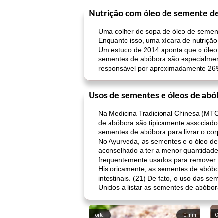
Nutrição com óleo de semente d
Uma colher de sopa de óleo de sement
Enquanto isso, uma xícara de nutriçã
Um estudo de 2014 aponta que o óleo 
sementes de abóbora são especialmente
responsável por aproximadamente 26% 
Usos de sementes e óleos de abó
Na Medicina Tradicional Chinesa (MT
de abóbora são tipicamente associado
sementes de abóbora para livrar o cor
No Ayurveda, as sementes e o óleo d
aconselhado a ter a menor quantidade
frequentemente usados ​​para remover d
Historicamente, as sementes de abóbo
intestinais. (21) De fato, o uso das s
Unidos a listar as sementes de abóbor
Torta
0
min
C