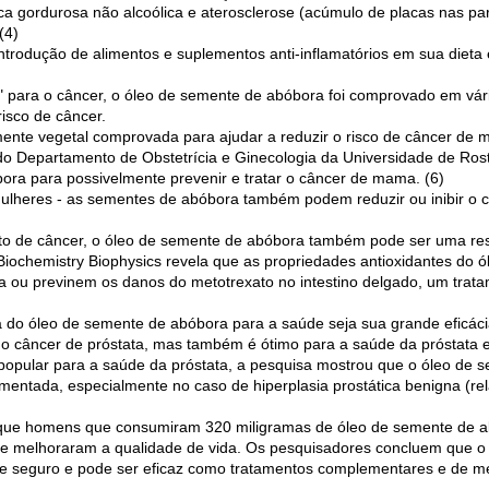
 gordurosa não alcoólica e aterosclerose (acúmulo de placas nas pare
(4)
ntrodução de alimentos e suplementos anti-inflamatórios em sua dieta
" para o câncer, o óleo de semente de abóbora foi comprovado em vár
risco de câncer.
nte vegetal comprovada para ajudar a reduzir o risco de câncer de
do Departamento de Obstetrícia e Ginecologia da Universidade de Ros
bora para possivelmente prevenir e tratar o câncer de mama. (6)
ulheres - as sementes de abóbora também podem reduzir ou inibir o c
to de câncer, o óleo de semente de abóbora também pode ser uma r
 Biochemistry Biophysics revela que as propriedades antioxidantes do
ra ou previnem os danos do metotrexato no intestino delgado, um trata
 do óleo de semente de abóbora para a saúde seja sua grande eficác
 o câncer de próstata, mas também é ótimo para a saúde da próstata 
pular para a saúde da próstata, a pesquisa mostrou que o óleo de 
mentada, especialmente no caso de hiperplasia prostática benigna (re
que homens que consumiram 320 miligramas de óleo de semente de ab
e melhoraram a qualidade de vida. Os pesquisadores concluem que o
te seguro e pode ser eficaz como tratamentos complementares e de med