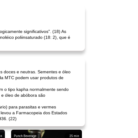
icamente significativos". (18) As
oléico poliinsaturado (18: 2), que é
s doces e neutras. Sementes e óleo
s da MTC podem usar produtos de
om o tipo kapha normalmente sendo
 e óleo de abóbora são
io) para parasitas e vermes
is levou a Farmacopeia dos Estados
936. (22)
in
Punch Beverage
25
min