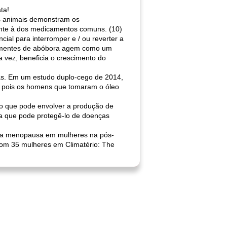
ta!
os animais demonstram os
nte à dos medicamentos comuns. (10)
al para interromper e / ou reverter a
 sementes de abóbora agem como um
a vez, beneficia o crescimento do
as. Em um estudo duplo-cego de 2014,
, pois os homens que tomaram o óleo
so que pode envolver a produção de
ica que pode protegê-lo de doenças
s da menopausa em mulheres na pós-
com 35 mulheres em Climatério: The