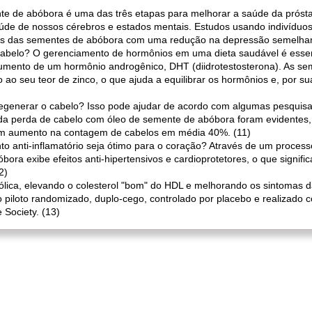
nte de abóbora é uma das três etapas para melhorar a saúde da prósta
úde de nossos cérebros e estados mentais. Estudos usando indivídu
ivos das sementes de abóbora com uma redução na depressão semelha
abelo? O gerenciamento de hormônios em uma dieta saudável é essenci
 aumento de um hormônio androgênico, DHT (diidrotestosterona). As
ao seu teor de zinco, o que ajuda a equilibrar os hormônios e, por su
egenerar o cabelo? Isso pode ajudar de acordo com algumas pesquis
s da perda de cabelo com óleo de semente de abóbora foram evidentes
m aumento na contagem de cabelos em média 40%. (11)
o anti-inflamatório seja ótimo para o coração? Através de um proces
óbora exibe efeitos anti-hipertensivos e cardioprotetores, o que signif
2)
tólica, elevando o colesterol "bom" do HDL e melhorando os sintoma
iloto randomizado, duplo-cego, controlado por placebo e realizado 
 Society. (13)