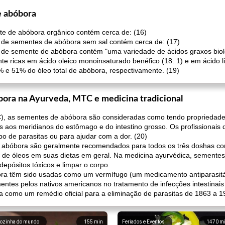
e abóbora
e de abóbora orgânico contém cerca de: (16)
o de sementes de abóbora sem sal contém cerca de: (17)
de semente de abóbora contém "uma variedade de ácidos graxos biolog
 ricas em ácido oleico monoinsaturado benéfico (18: 1) e em ácido lin
e 51% do óleo total de abóbora, respectivamente. (19)
bora na Ayurveda, MTC e medicina tradicional
C), as sementes de abóbora são consideradas como tendo propriedade
s aos meridianos do estômago e do intestino grosso. Os profissionai
po de parasitas ou para ajudar com a dor. (20)
e abóbora são geralmente recomendados para todos os três doshas c
 de óleos em suas dietas em geral. Na medicina ayurvédica, sementes
epósitos tóxicos e limpar o corpo.
ra têm sido usadas como um vermífugo (um medicamento antiparasitár
ementes pelos nativos americanos no tratamento de infecções intestina
a como um remédio oficial para a eliminação de parasitas de 1863 a 1
ozinha do mundo
155
min
Feriados e Eventos
1470
m