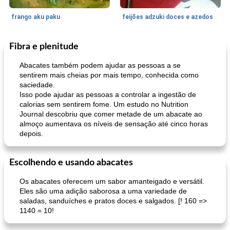
frango aku paku
feijões adzuki doces e azedos
Fibra e plenitude
Bolos
30
min
Sudoeste da Ásia (Oriente Médio)
70
min
Abacates também podem ajudar as pessoas a se
sentirem mais cheias por mais tempo, conhecida como
saciedade.
Isso pode ajudar as pessoas a controlar a ingestão de
calorias sem sentirem fome. Um estudo no Nutrition
Journal descobriu que comer metade de um abacate ao
almoço aumentava os níveis de sensação até cinco horas
depois.
muffins de farelo de harriet
sopa de lentilha líbia
Escolhendo e usando abacates
Os abacates oferecem um sabor amanteigado e versátil.
Eles são uma adição saborosa a uma variedade de
saladas, sanduíches e pratos doces e salgados. [! 160 =>
1140 = 10!