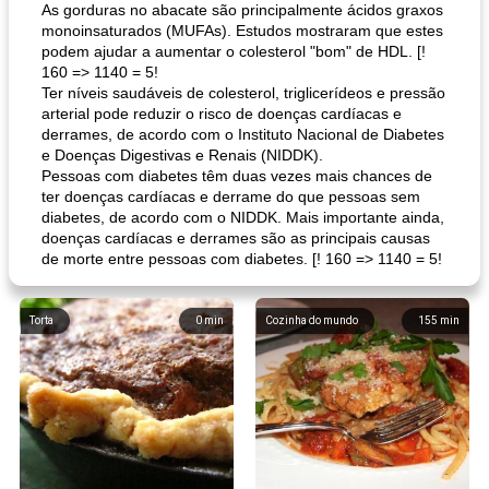
As gorduras no abacate são principalmente ácidos graxos
monoinsaturados (MUFAs). Estudos mostraram que estes
podem ajudar a aumentar o colesterol "bom" de HDL. [!
160 => 1140 = 5!
Ter níveis saudáveis ​​de colesterol, triglicerídeos e pressão
arterial pode reduzir o risco de doenças cardíacas e
derrames, de acordo com o Instituto Nacional de Diabetes
e Doenças Digestivas e Renais (NIDDK).
Pessoas com diabetes têm duas vezes mais chances de
ter doenças cardíacas e derrame do que pessoas sem
diabetes, de acordo com o NIDDK. Mais importante ainda,
doenças cardíacas e derrames são as principais causas
de morte entre pessoas com diabetes. [! 160 => 1140 = 5!
Torta
0
min
Cozinha do mundo
155
min