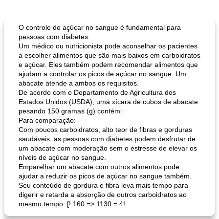
Pães De Fermento
130
min
Vegetal
25
min
O controle do açúcar no sangue é fundamental para
pessoas com diabetes.
Um médico ou nutricionista pode aconselhar os pacientes
a escolher alimentos que são mais baixos em carboidratos
e açúcar. Eles também podem recomendar alimentos que
ajudam a controlar os picos de açúcar no sangue. Um
abacate atende a ambos os requisitos.
De acordo com o Departamento de Agricultura dos
Estados Unidos (USDA), uma xícara de cubos de abacate
pesando 150 gramas (g) contém:
pão plano (out)
macarrão e cenouras com ervas picadas
Para comparação:
Com poucos carboidratos, alto teor de fibras e gorduras
saudáveis, as pessoas com diabetes podem desfrutar de
um abacate com moderação sem o estresse de elevar os
níveis de açúcar no sangue.
Emparelhar um abacate com outros alimentos pode
ajudar a reduzir os picos de açúcar no sangue também.
Seu conteúdo de gordura e fibra leva mais tempo para
digerir e retarda a absorção de outros carboidratos ao
mesmo tempo. [! 160 => 1130 = 4!