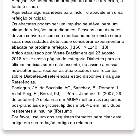
Atenção: Se nenhuma informação do autor é fornecida, a
fonte é citada.
Aqui estão algumas idéias para incluir o abacate em uma
refeição principal:
Os abacates podem ser um impulso saudável para um
plano de refeições para diabetes. Pessoas com diabetes
devem conversar com seu médico ou nutricionista sobre
suas necessidades dietéticas e considerar experimentar o
abacate na próxima refeição. [! 160 => 1140 = 13!
Artigo atualizado por Yvette Brazier em qui 23 agosto
2018.Visite nossa página de categoria Diabetes para as
últimas notícias sobre este assunto, ou assine a nossa
newsletter para receber as atualizações mais recentes
sobre Diabetes.All referências estão disponíveis na guia
Referências.
Paniagua, JA, da Sacristia, AG, Sanchez, E., Romero, I.,
Vidal-Puig, E., Berral, FJ, ... Pérez-Jiménez, F. (2007, 26
de outubro). A dieta rica em MUFA melhora as respostas
pós-prandiais de glicose, lipídios e GLP-1 em indivíduos
resistentes à insulina [!Resumo
Por favor, use um dos seguintes formatos para citar este
artigo em sua redação, artigo ou relatório: