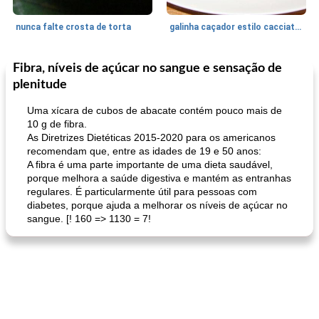
nunca falte crosta de torta
galinha caçador estilo cacciatore
Fibra, níveis de açúcar no sangue e sensação de
Feriados e Eventos
1470
min
Punch Beverage
25
min
plenitude
Uma xícara de cubos de abacate contém pouco mais de
10 g de fibra.
As Diretrizes Dietéticas 2015-2020 para os americanos
recomendam que, entre as idades de 19 e 50 anos:
A fibra é uma parte importante de uma dieta saudável,
porque melhora a saúde digestiva e mantém as entranhas
regulares. É particularmente útil para pessoas com
queijo festivo mergulho 'slaw'
diabetes, porque ajuda a melhorar os níveis de açúcar no
perfurador de romã temperada
sangue. [! 160 => 1130 = 7!