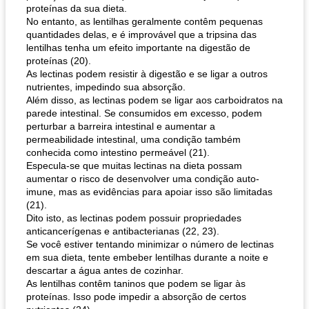
proteínas da sua dieta.
No entanto, as lentilhas geralmente contêm pequenas
quantidades delas, e é improvável que a tripsina das
queijo festivo mergulho 'slaw'
lentilhas tenha um efeito importante na digestão de
perfurador de romã temperada
proteínas (20).
As lectinas podem resistir à digestão e se ligar a outros
nutrientes, impedindo sua absorção.
Além disso, as lectinas podem se ligar aos carboidratos na
parede intestinal. Se consumidos em excesso, podem
perturbar a barreira intestinal e aumentar a
permeabilidade intestinal, uma condição também
conhecida como intestino permeável (21).
Especula-se que muitas lectinas na dieta possam
aumentar o risco de desenvolver uma condição auto-
imune, mas as evidências para apoiar isso são limitadas
(21).
Dito isto, as lectinas podem possuir propriedades
anticancerígenas e antibacterianas (22, 23).
Se você estiver tentando minimizar o número de lectinas
em sua dieta, tente embeber lentilhas durante a noite e
descartar a água antes de cozinhar.
As lentilhas contêm taninos que podem se ligar às
proteínas. Isso pode impedir a absorção de certos