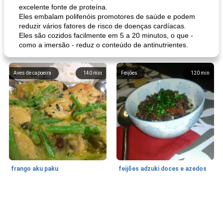
excelente fonte de proteína.
Eles embalam polifenóis promotores de saúde e podem
reduzir vários fatores de risco de doenças cardíacas.
Eles são cozidos facilmente em 5 a 20 minutos, o que -
como a imersão - reduz o conteúdo de antinutrientes.
Aves de capoeira
140
min
Feijões
120
min
frango aku paku
feijões adzuki doces e azedos
Bolos
30
min
Sudoeste da Ásia (Oriente Médio)
70
min