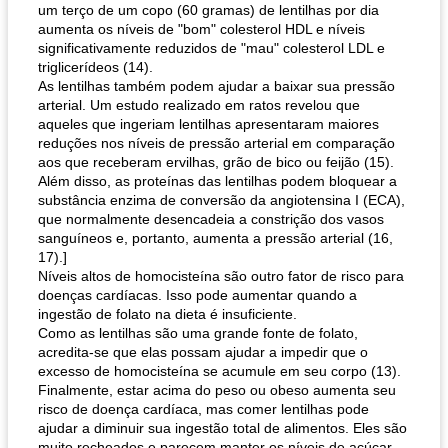
um terço de um copo (60 gramas) de lentilhas por dia
aumenta os níveis de "bom" colesterol HDL e níveis
significativamente reduzidos de "mau" colesterol LDL e
triglicerídeos (14).
As lentilhas também podem ajudar a baixar sua pressão
arterial. Um estudo realizado em ratos revelou que
aqueles que ingeriam lentilhas apresentaram maiores
reduções nos níveis de pressão arterial em comparação
aos que receberam ervilhas, grão de bico ou feijão (15).
Além disso, as proteínas das lentilhas podem bloquear a
substância enzima de conversão da angiotensina I (ECA),
que normalmente desencadeia a constrição dos vasos
sanguíneos e, portanto, aumenta a pressão arterial (16,
17).]
Níveis altos de homocisteína são outro fator de risco para
doenças cardíacas. Isso pode aumentar quando a
ingestão de folato na dieta é insuficiente.
Como as lentilhas são uma grande fonte de folato,
acredita-se que elas possam ajudar a impedir que o
excesso de homocisteína se acumule em seu corpo (13).
Finalmente, estar acima do peso ou obeso aumenta seu
risco de doença cardíaca, mas comer lentilhas pode
ajudar a diminuir sua ingestão total de alimentos. Eles são
muito recheados e parecem manter os níveis de açúcar