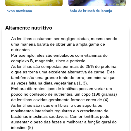
ovos mexicana
bolo de brunch de laranja
Altamente nutritivo
Pães De Fermento
130
min
Vegetal
25
min
As lentilhas costumam ser negligenciadas, mesmo sendo
uma maneira barata de obter uma ampla gama de
nutrientes.
Por exemplo, eles são embalados com vitaminas do
complexo B, magnésio, zinco e potássio.
As lentilhas são compostas por mais de 25% de proteína,
o que as torna uma excelente alternativa de carne. Eles
também são uma grande fonte de ferro, um mineral que
às vezes falta na dieta vegetariana (1, 3).
pão plano (out)
macarrão e cenouras com ervas picadas
Embora diferentes tipos de lentilhas possam variar um
pouco no conteúdo de nutrientes, um copo (198 gramas)
de lentilhas cozidas geralmente fornece cerca de (4):
As lentilhas são ricas em fibras, o que suporta os
movimentos intestinais regulares e o crescimento de
bactérias intestinais saudáveis. Comer lentilhas pode
aumentar o peso das fezes e melhorar a função geral do
intestino (5).