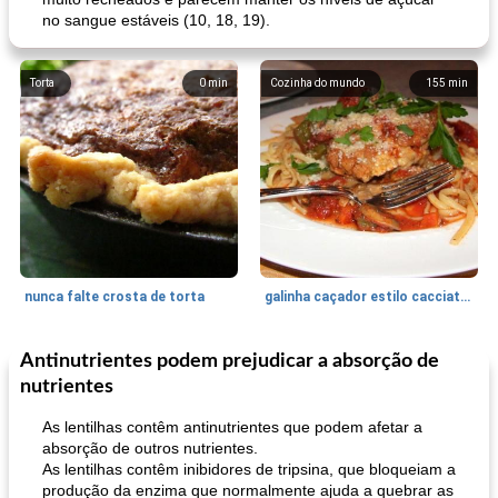
no sangue estáveis ​​(10, 18, 19).
Torta
0
min
Cozinha do mundo
155
min
nunca falte crosta de torta
galinha caçador estilo cacciatore
Antinutrientes podem prejudicar a absorção de
Feriados e Eventos
1470
min
Punch Beverage
25
min
nutrientes
As lentilhas contêm antinutrientes que podem afetar a
absorção de outros nutrientes.
As lentilhas contêm inibidores de tripsina, que bloqueiam a
produção da enzima que normalmente ajuda a quebrar as