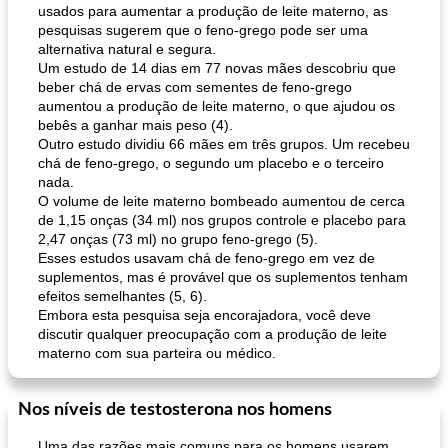
usados ​​para aumentar a produção de leite materno, as
pesquisas sugerem que o feno-grego pode ser uma
alternativa natural e segura.
Um estudo de 14 dias em 77 novas mães descobriu que
beber chá de ervas com sementes de feno-grego
aumentou a produção de leite materno, o que ajudou os
bebês a ganhar mais peso (4).
Outro estudo dividiu 66 mães em três grupos. Um recebeu
chá de feno-grego, o segundo um placebo e o terceiro
nada.
O volume de leite materno bombeado aumentou de cerca
de 1,15 onças (34 ml) nos grupos controle e placebo para
2,47 onças (73 ml) no grupo feno-grego (5).
Esses estudos usavam chá de feno-grego em vez de
suplementos, mas é provável que os suplementos tenham
efeitos semelhantes (5, 6).
Embora esta pesquisa seja encorajadora, você deve
discutir qualquer preocupação com a produção de leite
materno com sua parteira ou médico.
Nos níveis de testosterona nos homens
Uma das razões mais comuns para os homens usarem