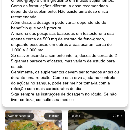
O feno-grego é um ingrediente em muitos suplementos.
Como as formulações diferem, a dose recomendada
depende do suplemento. Não existe uma dose única
recomendada.
Além disso, a dosagem pode variar dependendo do
benefício que você procura.
A maioria das pesquisas baseadas em testosterona usa
apenas cerca de 500 mg de extrato de feno-grego,
enquanto pesquisas em outras áreas usaram cerca de
1.000 a 2.000 mg.
Se estiver usando a semente inteira, doses de cerca de 2-
5 gramas parecem eficazes, mas variam de estudo para
estudo.
Geralmente, os suplementos devem ser tomados antes ou
durante uma refeição. Como esta erva ajuda no controle
do açúcar no sangue, pode ser melhor tomá-la com a
refeição com mais carboidratos do dia.
Siga sempre as instruções de dosagem no rótulo. Se não
tiver certeza, consulte seu médico.
Aves de capoeira
140
min
Feijões
120
min