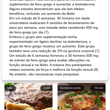
suplementos de feno-grego é aumentar a testosterona.
Alguns estudos descobriram que ele tem efeitos
benéficos, incluindo um aumento da libido.
Em um estudo de 8 semanas, 30 homens em idade
universitária realizaram 4 sessões de levantamento de
peso por semana, com metade deles recebendo 500 mg
de feno-grego por dia (7).
Embora o grupo sem suplementação tenha
experimentado um ligeiro declínio na testosterona, o
grupo do feno-grego mostrou um aumento. Este grupo
também teve uma redução de 2% na gordura corporal (7).
Um estudo de 6 semanas forneceu a 30 homens 600 mg
de extrato de feno-grego para avaliar alterações na
função sexual e na libido. A maioria dos participantes
relatou aumento da força e melhora da função sexual (8).
No entanto, são necessárias mais pesquisas.
Torta
0
min
Cozinha do mundo
155
min