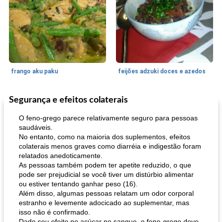
frango aku paku
feijões adzuki doces e azedos
Segurança e efeitos colaterais
Bolos
30
min
Sudoeste da Ásia (Oriente Médio)
70
min
O feno-grego parece relativamente seguro para pessoas
saudáveis.
No entanto, como na maioria dos suplementos, efeitos
colaterais menos graves como diarréia e indigestão foram
relatados anedoticamente.
As pessoas também podem ter apetite reduzido, o que
pode ser prejudicial se você tiver um distúrbio alimentar
ou estiver tentando ganhar peso (16).
Além disso, algumas pessoas relatam um odor corporal
muffins de farelo de harriet
sopa de lentilha líbia
estranho e levemente adocicado ao suplementar, mas
isso não é confirmado.
Dado seu efeito no açúcar no sangue, o feno-grego deve