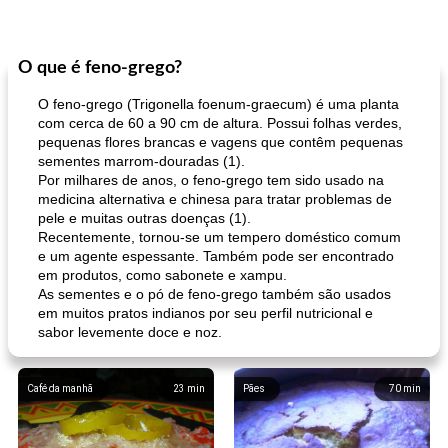
O que é feno-grego?
O feno-grego (Trigonella foenum-graecum) é uma planta
com cerca de 60 a 90 cm de altura. Possui folhas verdes,
pequenas flores brancas e vagens que contêm pequenas
sementes marrom-douradas (1).
Por milhares de anos, o feno-grego tem sido usado na
medicina alternativa e chinesa para tratar problemas de
pele e muitas outras doenças (1).
Recentemente, tornou-se um tempero doméstico comum
e um agente espessante. Também pode ser encontrado
em produtos, como sabonete e xampu.
As sementes e o pó de feno-grego também são usados ​​
em muitos pratos indianos por seu perfil nutricional e
sabor levemente doce e noz.
Café da manhã
23
min
Pães
70
min