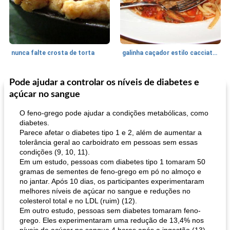
nunca falte crosta de torta
galinha caçador estilo cacciatore
Pode ajudar a controlar os níveis de diabetes e
Feriados e Eventos
1470
min
Punch Beverage
25
min
açúcar no sangue
O feno-grego pode ajudar a condições metabólicas, como
diabetes.
Parece afetar o diabetes tipo 1 e 2, além de aumentar a
tolerância geral ao carboidrato em pessoas sem essas
condições (9, 10, 11).
Em um estudo, pessoas com diabetes tipo 1 tomaram 50
gramas de sementes de feno-grego em pó no almoço e
queijo festivo mergulho 'slaw'
no jantar. Após 10 dias, os participantes experimentaram
perfurador de romã temperada
melhores níveis de açúcar no sangue e reduções no
colesterol total e no LDL (ruim) (12).
Em outro estudo, pessoas sem diabetes tomaram feno-
grego. Eles experimentaram uma redução de 13,4% nos