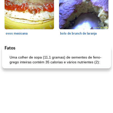
ovos mexicana
bolo de brunch de laranja
Fatos
Pães De Fermento
130
min
Vegetal
25
min
Uma colher de sopa (11,1 gramas) de sementes de feno-
grego inteiras contém 35 calorias e vários nutrientes (2):
pão plano (out)
macarrão e cenouras com ervas picadas