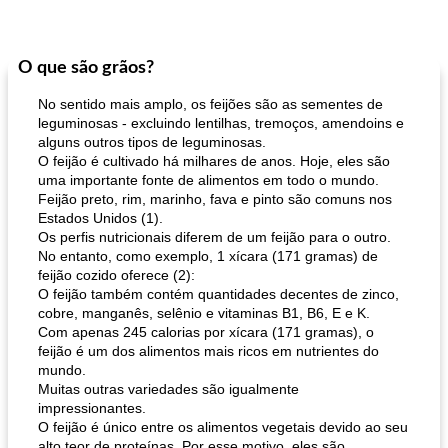
O que são grãos?
No sentido mais amplo, os feijões são as sementes de
leguminosas - excluindo lentilhas, tremoços, amendoins e
alguns outros tipos de leguminosas.
O feijão é cultivado há milhares de anos. Hoje, eles são
uma importante fonte de alimentos em todo o mundo.
Feijão preto, rim, marinho, fava e pinto são comuns nos
Estados Unidos (1).
Os perfis nutricionais diferem de um feijão para o outro.
No entanto, como exemplo, 1 xícara (171 gramas) de
feijão cozido oferece (2):
O feijão também contém quantidades decentes de zinco,
cobre, manganês, selênio e vitaminas B1, B6, E e K.
Com apenas 245 calorias por xícara (171 gramas), o
feijão é um dos alimentos mais ricos em nutrientes do
mundo.
Muitas outras variedades são igualmente
impressionantes.
O feijão é único entre os alimentos vegetais devido ao seu
alto teor de proteínas. Por esse motivo, eles são