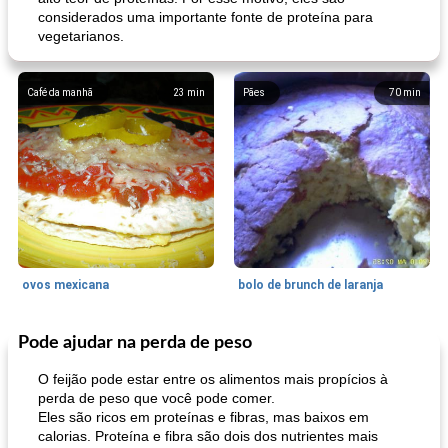
considerados uma importante fonte de proteína para
vegetarianos.
Café da manhã
23
min
Pães
70
min
ovos mexicana
bolo de brunch de laranja
Pode ajudar na perda de peso
Pães De Fermento
130
min
Vegetal
25
min
O feijão pode estar entre os alimentos mais propícios à
perda de peso que você pode comer.
Eles são ricos em proteínas e fibras, mas baixos em
calorias. Proteína e fibra são dois dos nutrientes mais