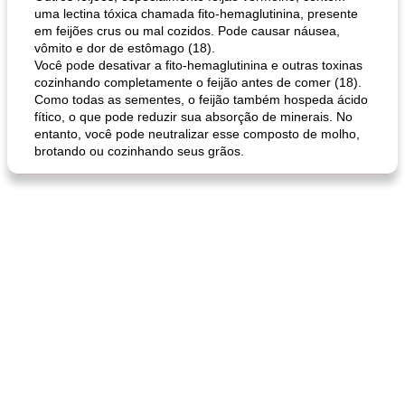
uma lectina tóxica chamada fito-hemaglutinina, presente
queijo festivo mergulho 'slaw'
perfurador de romã temperada
em feijões crus ou mal cozidos. Pode causar náusea,
vômito e dor de estômago (18).
Você pode desativar a fito-hemaglutinina e outras toxinas
cozinhando completamente o feijão antes de comer (18).
Como todas as sementes, o feijão também hospeda ácido
fítico, o que pode reduzir sua absorção de minerais. No
entanto, você pode neutralizar esse composto de molho,
brotando ou cozinhando seus grãos.