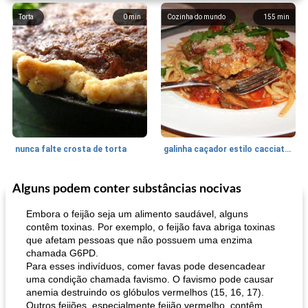
Torta
0
min
Cozinha do mundo
155
min
nunca falte crosta de torta
galinha caçador estilo cacciatore
Alguns podem conter substâncias nocivas
Feriados e Eventos
1470
min
Punch Beverage
25
min
Embora o feijão seja um alimento saudável, alguns
contêm toxinas. Por exemplo, o feijão fava abriga toxinas
que afetam pessoas que não possuem uma enzima
chamada G6PD.
Para esses indivíduos, comer favas pode desencadear
uma condição chamada favismo. O favismo pode causar
anemia destruindo os glóbulos vermelhos (15, 16, 17).
Outros feijões, especialmente feijão vermelho, contêm