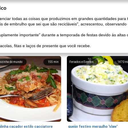
ico
gerenciar todas as coisas que produzimos em grandes quantidades para 
péis de embrulho que sei que são recicláveis", acrescentou, observando
uplamente importante" durante a temporada de festas devido às altas qu
acolas, fitas e laços de presente que você recebe.
ozinha do mundo
155
min
Feriados e Eventos
1470
m
linha caçador estilo cacciatore
queijo festivo mergulho 'slaw'