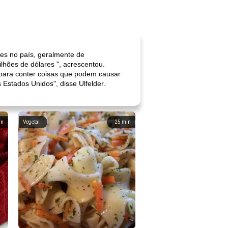
es no país, geralmente de
ilhões de dólares ", acrescentou.
s para conter coisas que podem causar
stados Unidos", disse Ulfelder.
in
Vegetal
25
min