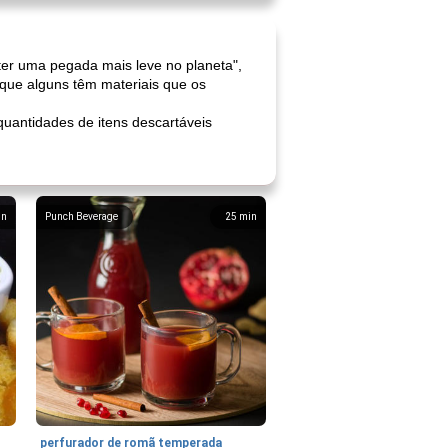
ter uma pegada mais leve no planeta",
 que alguns têm materiais que os
antidades de itens descartáveis ​​
in
Punch Beverage
25
min
perfurador de romã temperada