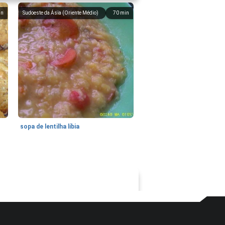
in
Sudoeste da Ásia (Oriente Médio)
70
min
sopa de lentilha líbia