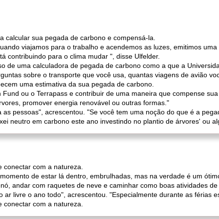
a calcular sua pegada de carbono e compensá-la.
 quando viajamos para o trabalho e acendemos as luzes, emitimos uma 
 contribuindo para o clima mudar ", disse Ulfelder.
 de uma calculadora de pegada de carbono como a que a Universidad
rguntas sobre o transporte que você usa, quantas viagens de avião v
ornecem uma estimativa da sua pegada de carbono.
n Fund ou o Terrapass e contribuir de uma maneira que compense sua
 árvores, promover energia renovável ou outras formas."
 as pessoas", acrescentou. "Se você tem uma noção do que é a pega
eixei neutro em carbono este ano investindo no plantio de árvores' ou a
 conectar com a natureza.
omento de estar lá dentro, embrulhadas, mas na verdade é um ótimo 
renó, andar com raquetes de neve e caminhar como boas atividades de 
o ar livre o ano todo", acrescentou. "Especialmente durante as férias e
 conectar com a natureza.