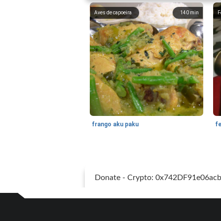
Aves de capoeira
140
min
F
frango aku paku
f
Donate - Crypto: 0x742DF91e06a