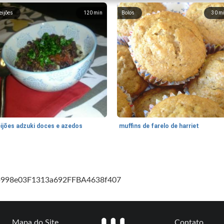
eijões
120
min
Bolos
30
m
eijões adzuki doces e azedos
muffins de farelo de harriet
cb998e03F1313a692FFBA4638f407
Mapa do Site
Contato