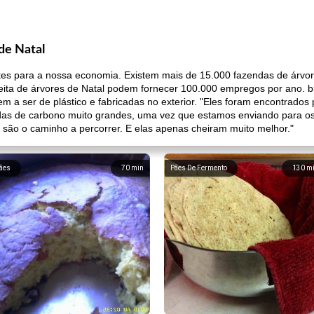
de Natal
es para a nossa economia. Existem mais de 15.000 fazendas de árvor
lheita de árvores de Natal podem fornecer 100.000 empregos por ano. b
dem a ser de plástico e fabricadas no exterior. "Eles foram encontrado
as de carbono muito grandes, uma vez que estamos enviando para os E
 são o caminho a percorrer. E elas apenas cheiram muito melhor."
ães
70
min
Pães De Fermento
130
m