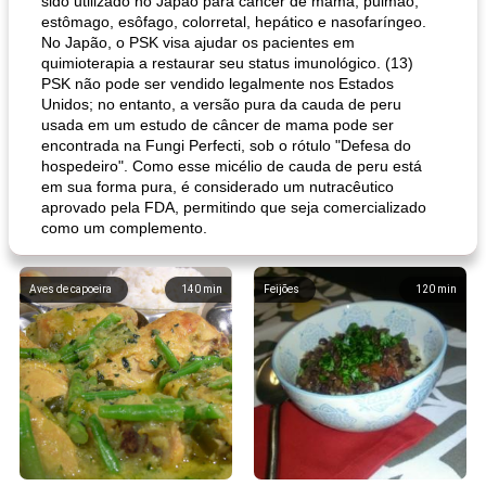
sido utilizado no Japão para câncer de mama, pulmão,
estômago, esôfago, colorretal, hepático e nasofaríngeo.
No Japão, o PSK visa ajudar os pacientes em
quimioterapia a restaurar seu status imunológico. (13)
PSK não pode ser vendido legalmente nos Estados
Unidos; no entanto, a versão pura da cauda de peru
usada em um estudo de câncer de mama pode ser
encontrada na Fungi Perfecti, sob o rótulo "Defesa do
hospedeiro". Como esse micélio de cauda de peru está
em sua forma pura, é considerado um nutracêutico
aprovado pela FDA, permitindo que seja comercializado
como um complemento.
Aves de capoeira
140
min
Feijões
120
min