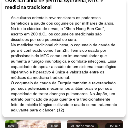
Usos da cauda de peru na Ayurveda, MTC e
medicina tradicional
As culturas orientais reverenciaram os poderosos
benefícios à saúde dos cogumelos por milhares de anos.
No texto clássico de ervas, o "Shen Nong Ben Cao",
escrito em 200 d.C., os cogumelos medicinais são
discutidos por seu potencial de cura.
Na medicina tradicional chinesa, o cogumelo da cauda de
peru é conhecido como Tun Zhi. Tem sido usado por
profissionais da MTC como um imunomodulador que
aumenta a função imunológica e combate infecções. Essa
capacidade de apoiar a saúde de um sistema imunológico
hiperativo e hiperativo é única e valorizada entre os
médicos da medicina tradicional.
O cogumelo da cauda da Turquia também é reverenciado
por seus potenciais mecanismos antitumorais e por sua
capacidade de tratar doenças pulmonares. No Japão, um
extrato purificado de água quente era tradicionalmente
feito de micélio fúngico cultivado e usado como tratamento
adjuvante para o câncer. (12)
Torta
0
min
Cozinha do mundo
155
min