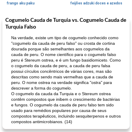
frango aku paku
feijões adzuki doces e azedos
Cogumelo Cauda de Turquia vs. Cogumelo Cauda de
Bolos
30
min
Sudoeste da Ásia (Oriente Médio)
70
min
Turquia Falso
Na verdade, existe um tipo de cogumelo conhecido como
"cogumelo da cauda de peru falso" ou crosta de cortina
dourada porque são semelhantes aos cogumelos da
cauda de peru. O nome científico para o cogumelo falso
peru é Stereum ostrea, e é um fungo basidiomiceto. Como
o cogumelo da cauda de peru, a cauda de peru falsa
possui círculos concêntricos de várias cores, mas são
muffins de farelo de harriet
descritas como sendo mais vermelhas que a cauda de
sopa de lentilha líbia
peru. O nome ostrea na verdade significa "ostra" para
descrever a forma do cogumelo.
O cogumelo da cauda da Turquia e o Stereum ostrea
contêm compostos que inibem o crescimento de bactérias
e fungos. O cogumelo da cauda de peru falso tem sido
usado para remédios populares por causa de seus
compostos terapêuticos, incluindo sesquiterpenos e outros
compostos antimicrobianos. (14)