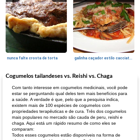
nunca falte crosta de torta
galinha caçador estilo cacciatore
Cogumelos tailandeses vs. Reishi vs. Chaga
Feriados e Eventos
1470
min
Punch Beverage
25
min
Com tanto interesse em cogumelos medicinais, você pode
estar se perguntando qual deles tem mais benefícios para
a saúde. A verdade é que, pelo que a pesquisa indica,
existem mais de 100 espécies de cogumelos com
propriedades terapêuticas e de cura. Três dos cogumelos
mais populares no mercado são cauda de peru, reishi e
chaga. Aqui está um rápido resumo de como eles se
comparam:
Todos esses cogumelos estão disponíveis na forma de
queijo festivo mergulho 'slaw'
perfurador de romã temperada