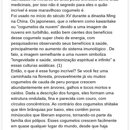
medicinais, por isso não é segredo para eles o quão
incrível é esse maravilhoso cogumelo é.
Foi usado no início do século XV durante a dinastia Ming
na China. Os japoneses, que o referem como kawaritake
ou "cogumelos da nuvem" devido a uma imagem de
nuvens em turbilhão, estão bem cientes dos benefícios
desse cogumelo super cheio de energia, com
pesquisadores observando seus benefícios à saúde,
principalmente no aumento do sistema imunológico . De
fato, a imagem semelhante a uma nuvem simboliza
"longevidade e saúde, sintonização espiritual e infinito" a
essas culturas asiáticas. (1)
Então, o que é esse fungo incrível? Se você fez uma
caminhada na floresta, provavelmente já viu muitos
cogumelos de cauda de peru porque crescem
abundantemente em árvores, galhos e tocos mortos e
caídos. Dada a descrição dos fungos, eles formam uma
estrutura ondulada, fina e parecida com couro, com
círculos concêntricos. Ao contrário dos cogumelos shiitake
que têm brânquias por baixo, eles contêm poros
minúsculos que liberam esporos, tornando-os parte da
família dos pólipos. Esses cogumelos crescem facilmente
em quase qualquer lugar do mundo, desde que haja