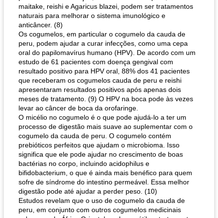
maitake, reishi e Agaricus blazei, podem ser tratamentos
naturais para melhorar o sistema imunológico e
anticâncer. (8)
Os cogumelos, em particular o cogumelo da cauda de
peru, podem ajudar a curar infecções, como uma cepa
oral do papilomavírus humano (HPV). De acordo com um
estudo de 61 pacientes com doença gengival com
resultado positivo para HPV oral, 88% dos 41 pacientes
que receberam os cogumelos cauda de peru e reishi
apresentaram resultados positivos após apenas dois
meses de tratamento. (9) O HPV na boca pode às vezes
levar ao câncer de boca da orofaringe.
O micélio no cogumelo é o que pode ajudá-lo a ter um
processo de digestão mais suave ao suplementar com o
cogumelo da cauda de peru. O cogumelo contém
prebióticos perfeitos que ajudam o microbioma. Isso
significa que ele pode ajudar no crescimento de boas
bactérias no corpo, incluindo acidophilus e
bifidobacterium, o que é ainda mais benéfico para quem
sofre de síndrome do intestino permeável. Essa melhor
digestão pode até ajudar a perder peso. (10)
Estudos revelam que o uso de cogumelo da cauda de
peru, em conjunto com outros cogumelos medicinais