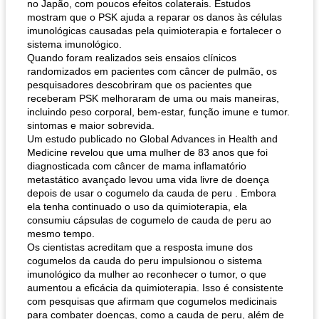
no Japão, com poucos efeitos colaterais. Estudos
mostram que o PSK ajuda a reparar os danos às células
imunológicas causadas pela quimioterapia e fortalecer o
sistema imunológico.
Quando foram realizados seis ensaios clínicos
randomizados em pacientes com câncer de pulmão, os
pesquisadores descobriram que os pacientes que
receberam PSK melhoraram de uma ou mais maneiras,
incluindo peso corporal, bem-estar, função imune e tumor.
sintomas e maior sobrevida.
Um estudo publicado no Global Advances in Health and
Medicine revelou que uma mulher de 83 anos que foi
diagnosticada com câncer de mama inflamatório
metastático avançado levou uma vida livre de doença
depois de usar o cogumelo da cauda de peru . Embora
ela tenha continuado o uso da quimioterapia, ela
consumiu cápsulas de cogumelo de cauda de peru ao
mesmo tempo.
Os cientistas acreditam que a resposta imune dos
cogumelos da cauda do peru impulsionou o sistema
imunológico da mulher ao reconhecer o tumor, o que
aumentou a eficácia da quimioterapia. Isso é consistente
com pesquisas que afirmam que cogumelos medicinais
para combater doenças, como a cauda de peru, além de