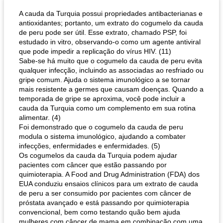
A cauda da Turquia possui propriedades antibacterianas e
antioxidantes; portanto, um extrato do cogumelo da cauda
de peru pode ser útil. Esse extrato, chamado PSP, foi
estudado in vitro, observando-o como um agente antiviral
que pode impedir a replicação do vírus HIV. (11)
Sabe-se há muito que o cogumelo da cauda de peru evita
qualquer infecção, incluindo as associadas ao resfriado ou
gripe comum. Ajuda o sistema imunológico a se tornar
mais resistente a germes que causam doenças. Quando a
pão plano (out)
macarrão e cenouras com ervas picadas
temporada de gripe se aproxima, você pode incluir a
cauda da Turquia como um complemento em sua rotina
alimentar. (4)
Foi demonstrado que o cogumelo da cauda de peru
modula o sistema imunológico, ajudando a combater
infecções, enfermidades e enfermidades. (5)
Os cogumelos da cauda da Turquia podem ajudar
pacientes com câncer que estão passando por
quimioterapia. A Food and Drug Administration (FDA) dos
EUA conduziu ensaios clínicos para um extrato de cauda
de peru a ser consumido por pacientes com câncer de
próstata avançado e está passando por quimioterapia
convencional, bem como testando quão bem ajuda
mulheres com câncer de mama em combinação com uma