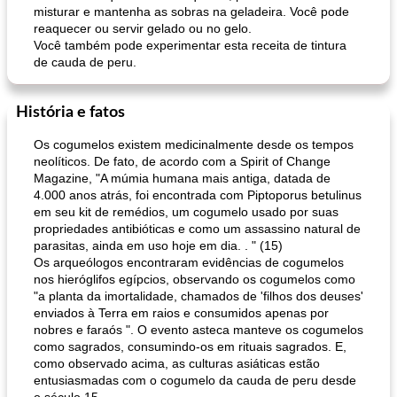
misturar e mantenha as sobras na geladeira. Você pode
reaquecer ou servir gelado ou no gelo.
Você também pode experimentar esta receita de tintura
de cauda de peru.
História e fatos
Os cogumelos existem medicinalmente desde os tempos
neolíticos. De fato, de acordo com a Spirit of Change
Magazine, "A múmia humana mais antiga, datada de
4.000 anos atrás, foi encontrada com Piptoporus betulinus
em seu kit de remédios, um cogumelo usado por suas
propriedades antibióticas e como um assassino natural de
parasitas, ainda em uso hoje em dia. . " (15)
Os arqueólogos encontraram evidências de cogumelos
nos hieróglifos egípcios, observando os cogumelos como
"a planta da imortalidade, chamados de 'filhos dos deuses'
enviados à Terra em raios e consumidos apenas por
nobres e faraós ". O evento asteca manteve os cogumelos
como sagrados, consumindo-os em rituais sagrados. E,
como observado acima, as culturas asiáticas estão
entusiasmadas com o cogumelo da cauda de peru desde