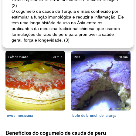
(2)
O cogumelo da cauda da Turquia é mais conhecido por
estimular a função imunológica e reduzir a inflamação. Ele
tem uma longa história de uso na Ásia entre os
praticantes da medicina tradicional chinesa, que usaram
formulações de rabo de peru para promover a saúde
geral, força e longevidade. (3)
Café da manhã
23
min
Pães
70
min
ovos mexicana
bolo de brunch de laranja
Benefícios do cogumelo de cauda de peru
Pães De Fermento
130
min
Vegetal
25
min