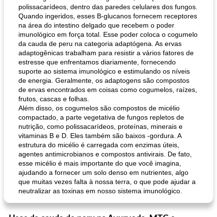
polissacarídeos, dentro das paredes celulares dos fungos.
Quando ingeridos, esses B-glucanos fornecem receptores
na área do intestino delgado que recebem o poder
imunológico em força total. Esse poder coloca o cogumelo
da cauda de peru na categoria adaptógena. As ervas
adaptogênicas trabalham para resistir a vários fatores de
estresse que enfrentamos diariamente, fornecendo
suporte ao sistema imunológico e estimulando os níveis
de energia. Geralmente, os adaptogens são compostos
de ervas encontrados em coisas como cogumelos, raízes,
frutos, cascas e folhas.
Além disso, os cogumelos são compostos de micélio
compactado, a parte vegetativa de fungos repletos de
nutrição, como polissacarídeos, proteínas, minerais e
vitaminas B e D. Eles também são baixos -gordura. A
estrutura do micélio é carregada com enzimas úteis,
agentes antimicrobianos e compostos antivirais. De fato,
esse micélio é mais importante do que você imagina,
ajudando a fornecer um solo denso em nutrientes, algo
que muitas vezes falta à nossa terra, o que pode ajudar a
neutralizar as toxinas em nosso sistema imunológico.