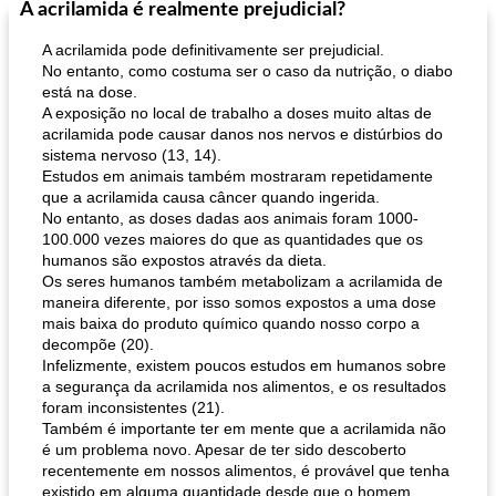
A acrilamida é realmente prejudicial?
Pães De Fermento
130
min
Vegetal
25
min
A acrilamida pode definitivamente ser prejudicial.
No entanto, como costuma ser o caso da nutrição, o diabo
está na dose.
A exposição no local de trabalho a doses muito altas de
acrilamida pode causar danos nos nervos e distúrbios do
sistema nervoso (13, 14).
Estudos em animais também mostraram repetidamente
que a acrilamida causa câncer quando ingerida.
No entanto, as doses dadas aos animais foram 1000-
pão plano (out)
macarrão e cenouras com ervas picadas
100.000 vezes maiores do que as quantidades que os
humanos são expostos através da dieta.
Os seres humanos também metabolizam a acrilamida de
maneira diferente, por isso somos expostos a uma dose
mais baixa do produto químico quando nosso corpo a
decompõe (20).
Infelizmente, existem poucos estudos em humanos sobre
a segurança da acrilamida nos alimentos, e os resultados
foram inconsistentes (21).
Também é importante ter em mente que a acrilamida não
é um problema novo. Apesar de ter sido descoberto
recentemente em nossos alimentos, é provável que tenha
existido em alguma quantidade desde que o homem