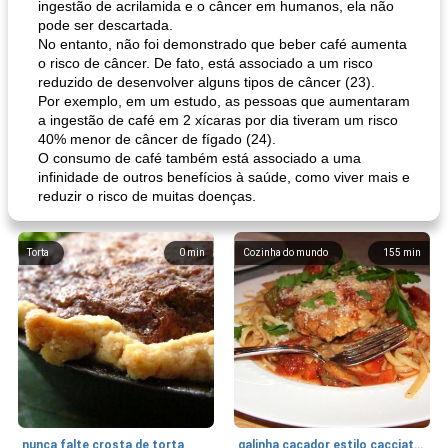
ingestão de acrilamida e o câncer em humanos, ela não
pode ser descartada.
No entanto, não foi demonstrado que beber café aumenta
o risco de câncer. De fato, está associado a um risco
reduzido de desenvolver alguns tipos de câncer (23).
Por exemplo, em um estudo, as pessoas que aumentaram
a ingestão de café em 2 xícaras por dia tiveram um risco
40% menor de câncer de fígado (24).
O consumo de café também está associado a uma
infinidade de outros benefícios à saúde, como viver mais e
reduzir o risco de muitas doenças.
Torta
0
min
Cozinha do mundo
155
min
nunca falte crosta de torta
galinha caçador estilo cacciatore