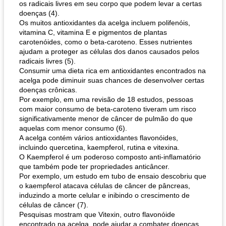
os radicais livres em seu corpo que podem levar a certas
doenças (4).
Os muitos antioxidantes da acelga incluem polifenóis,
vitamina C, vitamina E e pigmentos de plantas
carotenóides, como o beta-caroteno. Esses nutrientes
ajudam a proteger as células dos danos causados ​​pelos
radicais livres (5).
Consumir uma dieta rica em antioxidantes encontrados na
pão plano (out)
macarrão e cenouras com ervas picadas
acelga pode diminuir suas chances de desenvolver certas
doenças crônicas.
Por exemplo, em uma revisão de 18 estudos, pessoas
com maior consumo de beta-caroteno tiveram um risco
significativamente menor de câncer de pulmão do que
aquelas com menor consumo (6).
A acelga contém vários antioxidantes flavonóides,
incluindo quercetina, kaempferol, rutina e vitexina.
O Kaempferol é um poderoso composto anti-inflamatório
que também pode ter propriedades anticâncer.
Por exemplo, um estudo em tubo de ensaio descobriu que
o kaempferol atacava células de câncer de pâncreas,
induzindo a morte celular e inibindo o crescimento de
células de câncer (7).
Pesquisas mostram que Vitexin, outro flavonóide
encontrado na acelga, pode ajudar a combater doenças