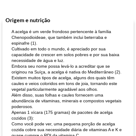
Origem e nutrição
A acelga é um verde frondoso pertencente à família
Chenopodioideae, que também inclui beterraba e
espinafre (1).
Cultivado em todo o mundo, é apreciado por sua
capacidade de crescer em solos pobres e por sua baixa
necessidade de água e luz.
Embora seu nome possa levá-lo a acreditar que se
originou na Suíça, a acelga é nativa do Mediterrâneo (2).
Existem muitos tipos de acelga, alguns dos quais têm
caules e veios coloridos em tons de joia, tornando este
vegetal particularmente agradável aos olhos.
Além disso, suas folhas e caules fornecem uma
abundância de vitaminas, minerais e compostos vegetais
poderosos.
Apenas 1 xícara (175 gramas) de pacotes de acelga
cozidos (3):
Como você pode ver, uma pequena porção de acelga
cozida cobre sua necessidade diária de vitaminas A e K e
quase cumpre o RDI da vitamina C.