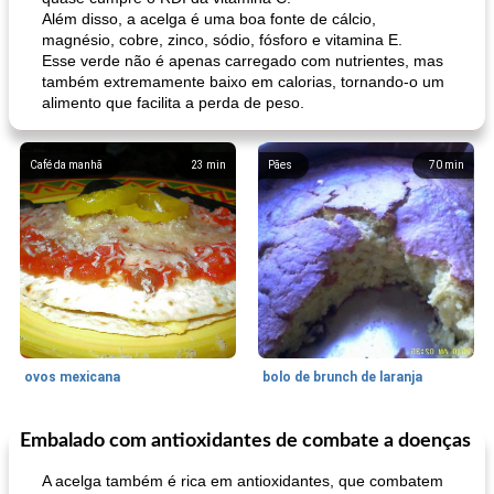
Além disso, a acelga é uma boa fonte de cálcio,
magnésio, cobre, zinco, sódio, fósforo e vitamina E.
Esse verde não é apenas carregado com nutrientes, mas
também extremamente baixo em calorias, tornando-o um
alimento que facilita a perda de peso.
Café da manhã
23
min
Pães
70
min
ovos mexicana
bolo de brunch de laranja
Embalado com antioxidantes de combate a doenças
Pães De Fermento
130
min
Vegetal
25
min
A acelga também é rica em antioxidantes, que combatem