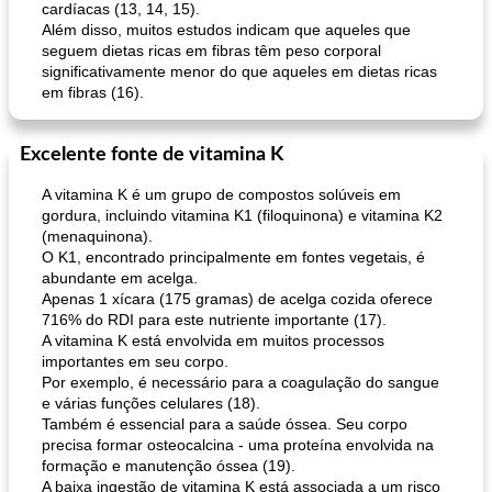
cardíacas (13, 14, 15).
Além disso, muitos estudos indicam que aqueles que
seguem dietas ricas em fibras têm peso corporal
significativamente menor do que aqueles em dietas ricas
em fibras (16).
Excelente fonte de vitamina K
A vitamina K é um grupo de compostos solúveis em
gordura, incluindo vitamina K1 (filoquinona) e vitamina K2
(menaquinona).
O K1, encontrado principalmente em fontes vegetais, é
abundante em acelga.
Apenas 1 xícara (175 gramas) de acelga cozida oferece
716% do RDI para este nutriente importante (17).
A vitamina K está envolvida em muitos processos
importantes em seu corpo.
Por exemplo, é necessário para a coagulação do sangue
e várias funções celulares (18).
Também é essencial para a saúde óssea. Seu corpo
precisa formar osteocalcina - uma proteína envolvida na
formação e manutenção óssea (19).
A baixa ingestão de vitamina K está associada a um risco