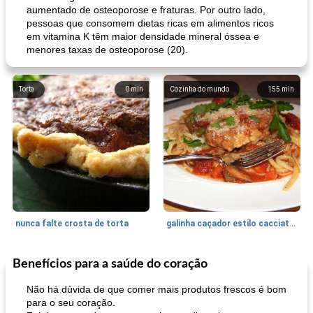
aumentado de osteoporose e fraturas. Por outro lado,
pessoas que consomem dietas ricas em alimentos ricos
em vitamina K têm maior densidade mineral óssea e
menores taxas de osteoporose (20).
Torta
0
min
Cozinha do mundo
155
min
nunca falte crosta de torta
galinha caçador estilo cacciatore
Benefícios para a saúde do coração
Feriados e Eventos
1470
min
Punch Beverage
25
min
Não há dúvida de que comer mais produtos frescos é bom
para o seu coração.