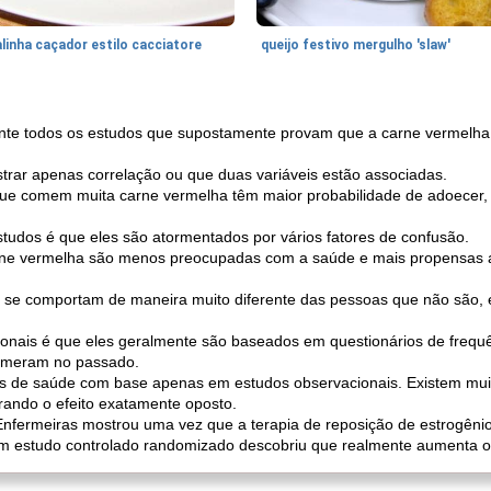
linha caçador estilo cacciatore
queijo festivo mergulho 'slaw'
ente todos os estudos que supostamente provam que a carne vermelh
ar apenas correlação ou que duas variáveis ​​estão associadas.
 que comem muita carne vermelha têm maior probabilidade de adoecer
studos é que eles são atormentados por vários fatores de confusão.
ne vermelha são menos preocupadas com a saúde e mais propensas a
e comportam de maneira muito diferente das pessoas que não são, e 
onais é que eles geralmente são baseados em questionários de frequê
omeram no passado.
 de saúde com base apenas em estudos observacionais. Existem muit
ando o efeito exatamente oposto.
nfermeiras mostrou uma vez que a terapia de reposição de estrogênio
um estudo controlado randomizado descobriu que realmente aumenta o 