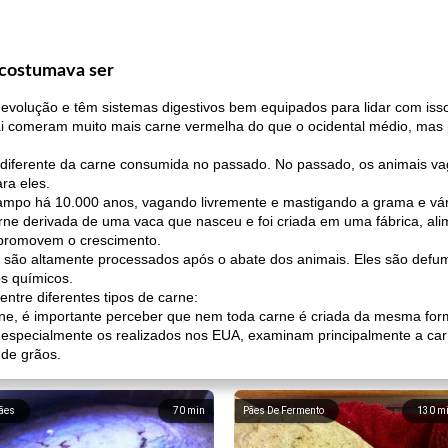
 costumava ser
volução e têm sistemas digestivos bem equipados para lidar com iss
ai comeram muito mais carne vermelha do que o ocidental médio, ma
 diferente da carne consumida no passado. No passado, os animais 
ra eles.
po há 10.000 anos, vagando livremente e mastigando a grama e vária
arne derivada de uma vaca que nasceu e foi criada em uma fábrica, al
 promovem o crescimento.
 são altamente processados ​​após o abate dos animais. Eles são def
os químicos.
 entre diferentes tipos de carne:
rne, é importante perceber que nem toda carne é criada da mesma for
 especialmente os realizados nos EUA, examinam principalmente a car
de grãos.
ães
70
min
Pães De Fermento
130
m