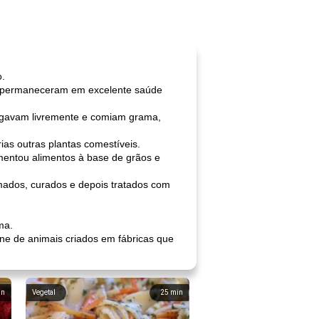
o.
s permaneceram em excelente saúde
vagavam livremente e comiam grama,
s outras plantas comestíveis.
imentou alimentos à base de grãos e
umados, curados e depois tratados com
ma.
ne de animais criados em fábricas que
in
Vegetal
25
min