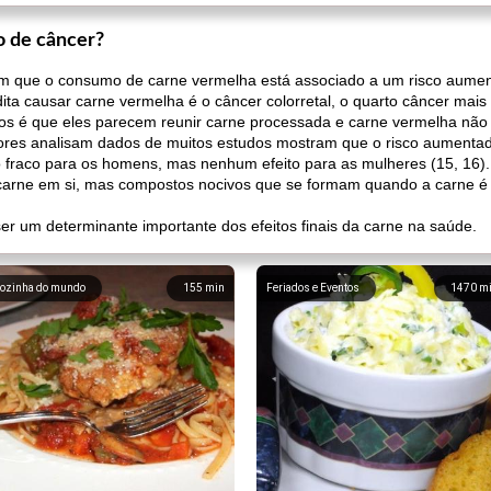
o de câncer?
m que o consumo de carne vermelha está associado a um risco aument
dita causar carne vermelha é o câncer colorretal, o quarto câncer mai
os é que eles parecem reunir carne processada e carne vermelha não
ores analisam dados de muitos estudos mostram que o risco aumentado 
 fraco para os homens, mas nenhum efeito para as mulheres (15, 16).
arne em si, mas compostos nocivos que se formam quando a carne é 
er um determinante importante dos efeitos finais da carne na saúde.
ozinha do mundo
155
min
Feriados e Eventos
1470
m