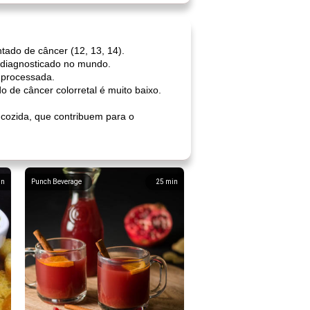
ado de câncer (12, 13, 14).
s diagnosticado no mundo.
 processada.
de câncer colorretal é muito baixo.
cozida, que contribuem para o
in
Punch Beverage
25
min