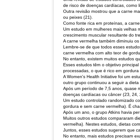
de risco de doenças cardíacas, como lip
Outra revisão mostrou que a carne m
ou peixes (21).
Como fonte rica em proteínas, a carn
Um estudo em mulheres mais velhas m
crescimento muscular resultante do t
A carne vermelha também diminuiu os n
Lembre-se de que todos esses estudo
carne vermelha com alto teor de gordu
No entanto, existem muitos estudos q
Esses estudos têm o objetivo principa
processadas, o que é rico em gordura
A Women's Health Initiative foi um es
outro grupo continuou a seguir a dieta
Após um período de 7,5 anos, quase n
doenças cardíacas ou câncer (23, 24, 
Um estudo controlado randomizado com
gordura e sem carne vermelha). É cha
Após um ano, o grupo Atkins havia per
Muitos outros estudos compararam diet
vermelha). Nestes estudos, dietas com
Juntos, esses estudos sugerem que ca
No entanto, mais estudos precisam exa