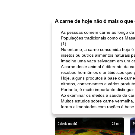
A carne de hoje não é mais o que
As pessoas comem carne ao longo da e
Populações tradicionais como os Mas
(1).
No entanto, a carne consumida hoje é
insetos ou outros alimentos naturais pa
Imagine uma vaca selvagem em um cam
A carne deste animal é diferente da c
recebeu hormônios e antibióticos que
Hoje, alguns produtos à base de carne
nitratos, conservantes e vários produt
Portanto, é muito importante distinguir
Ao examinar os efeitos à saúde da ca
Muitos estudos sobre carne vermelha,
foram alimentados com rações à base 
Café da manhã
23
min
P