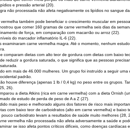
ídios e pressão arterial (20).
agra não processada não afeta negativamente os lipídios no sangue 
e vermelha também pode beneficiar o crescimento muscular em pessoas
ostrou que comer 160 gramas de carne vermelha seis dias da seman
reinamento de força, em comparação com macarrão ou arroz (22).
íveis do marcador inflamatório IL-6 (22).
s examinaram carne vermelha magra. Até o momento, nenhum estudo 
ra.
ue comparam dietas com alto teor de gordura com dietas com baixo teo
l de reduzir a gordura saturada, o que significa que as pessoas prec
 saturada.
tudo em mais de 46.000 mulheres. Um grupo foi instruído a seguir uma
 ocidental padrão.
ão houve diferença (apenas 1 lb / 0,4 kg) no peso entre os grupos. 
25, 26).
parou a dieta Atkins (rica em carne vermelha) com a dieta Ornish (u
mado de estudo de perda de peso de A a Z (27).
dido mais peso e melhorado alguns dos fatores de risco mais importa
as com baixo teor de carboidratos (alto em carne vermelha) e baixo t
 pouco carboidrato levam a resultados de saúde muito melhores (28, 2
rne vermelha não processada não afeta adversamente a saúde e pode 
minar se isso afeta pontos críticos difíceis, como doenças cardíacas