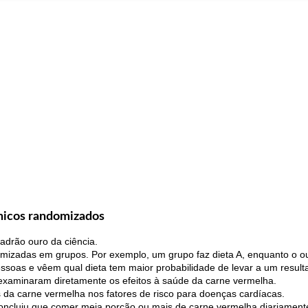
ínicos randomizados
adrão ouro da ciência.
izadas em grupos. Por exemplo, um grupo faz dieta A, enquanto o out
soas e vêem qual dieta tem maior probabilidade de levar a um resulta
 examinaram diretamente os efeitos à saúde da carne vermelha.
s da carne vermelha nos fatores de risco para doenças cardíacas.
oncluiu que comer meia porção ou mais de carne vermelha diariament