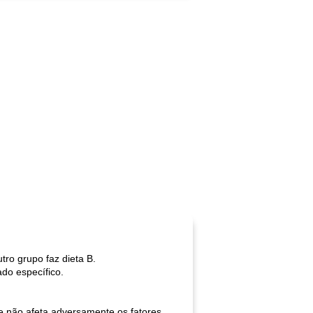
ro grupo faz dieta B.
do específico.
e não afeta adversamente os fatores