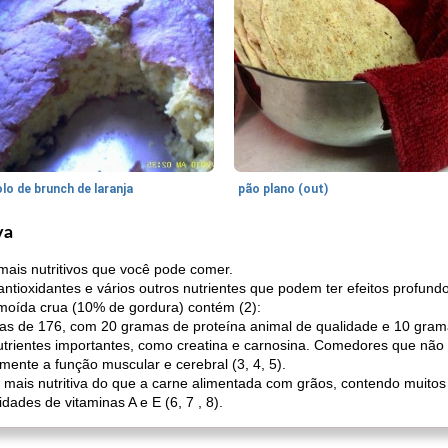
lo de brunch de laranja
pão plano (out)
va
mais nutritivos que você pode comer.
ntioxidantes e vários outros nutrientes que podem ter efeitos profund
oída crua (10% de gordura) contém (2):
as de 176, com 20 gramas de proteína animal de qualidade e 10 gram
trientes importantes, como creatina e carnosina. Comedores que não
lmente a função muscular e cerebral (3, 4, 5).
mais nutritiva do que a carne alimentada com grãos, contendo muitos 
ades de vitaminas A e E (6, 7 , 8).