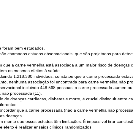
de foram bem estudados.
 são chamados estudos observacionais, que são projetados para dete
 que a carne vermelha está associada a um maior risco de doenças ca
tem os mesmos efeitos à saúde.
cluindo 1.218.380 indivíduos, constatou que a carne processada esta
anto, nenhuma associação foi encontrada para carne vermelha não pr
servacional incluindo 448.568 pessoas, a carne processada aumentou
a não processada (11).
 de doenças cardíacas, diabetes e morte, é crucial distinguir entre 
iferentes.
ncordar que a carne processada (não a carne vermelha não processa
as doenças.
 mente que esses estudos têm limitações. É impossível tirar conclusõ
 efeito é realizar ensaios clínicos randomizados.