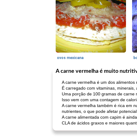
ovos mexicana
bo
A carne vermelha é muito nutriti
A carne vermelha é um dos alimentos 
É carregado com vitaminas, minerais, a
Uma porção de 100 gramas de carne m
Isso vem com uma contagem de calori
A carne vermelha também é rica em nu
nutrientes, o que pode afetar potencia
A carne alimentada com capim é ainda 
CLA de ácidos graxos e maiores quantid