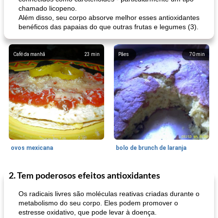
chamado licopeno.
Além disso, seu corpo absorve melhor esses antioxidantes
benéficos das papaias do que outras frutas e legumes (3).
Café da manhã
23
min
Pães
70
min
ovos mexicana
bolo de brunch de laranja
2. Tem poderosos efeitos antioxidantes
Pães De Fermento
130
min
Vegetal
25
min
Os radicais livres são moléculas reativas criadas durante o
metabolismo do seu corpo. Eles podem promover o
estresse oxidativo, que pode levar à doença.