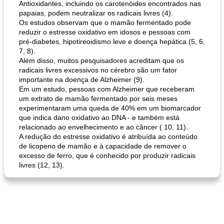
Antioxidantes, incluindo os carotenóides encontrados nas
papaias, podem neutralizar os radicais livres (4).
Os estudos observam que o mamão fermentado pode
reduzir o estresse oxidativo em idosos e pessoas com
pré-diabetes, hipotireoidismo leve e doença hepática (5, 6,
7, 8).
pão plano (out)
macarrão e cenouras com ervas picadas
Além disso, muitos pesquisadores acreditam que os
radicais livres excessivos no cérebro são um fator
importante na doença de Alzheimer (9).
Em um estudo, pessoas com Alzheimer que receberam
um extrato de mamão fermentado por seis meses
experimentaram uma queda de 40% em um biomarcador
que indica dano oxidativo ao DNA - e também está
relacionado ao envelhecimento e ao câncer ( 10, 11).
A redução do estresse oxidativo é atribuída ao conteúdo
de licopeno de mamão e à capacidade de remover o
excesso de ferro, que é conhecido por produzir radicais
livres (12, 13).