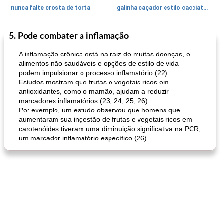
nunca falte crosta de torta
galinha caçador estilo cacciatore
5. Pode combater a inflamação
Feriados e Eventos
1470
min
Punch Beverage
25
min
A inflamação crônica está na raiz de muitas doenças, e
alimentos não saudáveis ​​e opções de estilo de vida
podem impulsionar o processo inflamatório (22).
Estudos mostram que frutas e vegetais ricos em
antioxidantes, como o mamão, ajudam a reduzir
marcadores inflamatórios (23, 24, 25, 26).
Por exemplo, um estudo observou que homens que
aumentaram sua ingestão de frutas e vegetais ricos em
carotenóides tiveram uma diminuição significativa na PCR,
queijo festivo mergulho 'slaw'
perfurador de romã temperada
um marcador inflamatório específico (26).