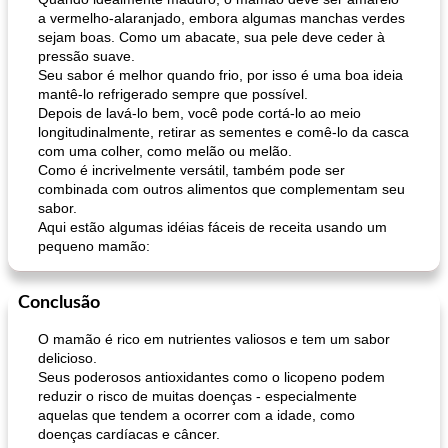
a vermelho-alaranjado, embora algumas manchas verdes
sejam boas. Como um abacate, sua pele deve ceder à
pressão suave.
Seu sabor é melhor quando frio, por isso é uma boa ideia
muffins de farelo de harriet
sopa de lentilha líbia
mantê-lo refrigerado sempre que possível.
Depois de lavá-lo bem, você pode cortá-lo ao meio
longitudinalmente, retirar as sementes e comê-lo da casca
com uma colher, como melão ou melão.
Como é incrivelmente versátil, também pode ser
combinada com outros alimentos que complementam seu
sabor.
Aqui estão algumas idéias fáceis de receita usando um
pequeno mamão:
Conclusão
O mamão é rico em nutrientes valiosos e tem um sabor
delicioso.
Seus poderosos antioxidantes como o licopeno podem
reduzir o risco de muitas doenças - especialmente
aquelas que tendem a ocorrer com a idade, como
doenças cardíacas e câncer.