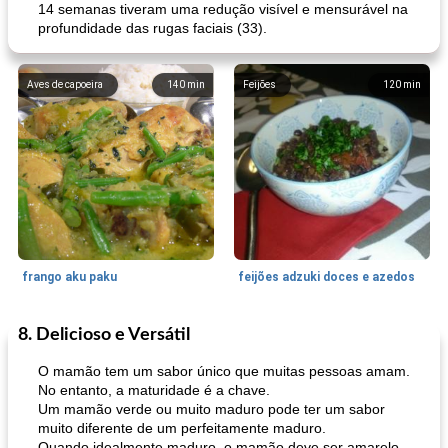
14 semanas tiveram uma redução visível e mensurável na
profundidade das rugas faciais (33).
Aves de capoeira
140
min
Feijões
120
min
frango aku paku
feijões adzuki doces e azedos
8. Delicioso e Versátil
Bolos
30
min
Sudoeste da Ásia (Oriente Médio)
70
min
O mamão tem um sabor único que muitas pessoas amam.
No entanto, a maturidade é a chave.
Um mamão verde ou muito maduro pode ter um sabor
muito diferente de um perfeitamente maduro.
Quando idealmente maduro, o mamão deve ser amarelo