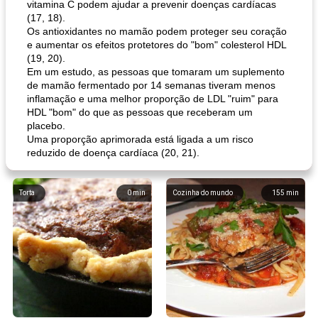
vitamina C podem ajudar a prevenir doenças cardíacas
(17, 18).
Os antioxidantes no mamão podem proteger seu coração
e aumentar os efeitos protetores do "bom" colesterol HDL
(19, 20).
Em um estudo, as pessoas que tomaram um suplemento
de mamão fermentado por 14 semanas tiveram menos
inflamação e uma melhor proporção de LDL "ruim" para
HDL "bom" do que as pessoas que receberam um
placebo.
Uma proporção aprimorada está ligada a um risco
reduzido de doença cardíaca (20, 21).
Torta
0
min
Cozinha do mundo
155
min