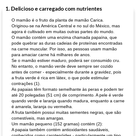
1. Delicioso e carregado com nutrientes
O mamão é o fruto da planta de mamão Carica.
Originou-se na América Central e no sul do México, mas
agora é cultivado em muitas outras partes do mundo.
O mamão contém uma enzima chamada papaína, que
pode quebrar as duras cadeias de proteínas encontradas
na carne muscular. Por isso, as pessoas usam mamão
para amaciar carne há milhares de anos.
Se o mamão estiver maduro, poderá ser consumido cru.
No entanto, o mamão verde deve sempre ser cozido
antes de comer - especialmente durante a gravidez, pois
a fruta verde é rica em látex, o que pode estimular
contrações (1).
As papaias têm formato semelhante às peras e podem ter
até 20 polegadas (51 cm) de comprimento. A pele é verde
quando verde e laranja quando madura, enquanto a carne
é amarela, laranja ou vermelha.
A fruta também possui muitas sementes negras, que são
comestíveis, mas amargas.
Um mamão pequeno (152 gramas) contém (2):
A papaia também contém antioxidantes saudáveis,
conhecidos como carotenóides - particularmente um tipo