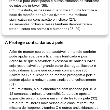
remédio para constipação e outros sintomas da síndrome
do intestino irritável (SII).
Em um estudo, as pessoas que tomaram uma fórmula à
base de mamão por 40 dias tiveram uma melhora
significativa na constipação e inchaço (27).
As sementes, folhas e raízes também demonstraram
tratar úlceras em animais e humanos (28, 29).
7. Protege contra danos à pele
Além de manter seu corpo saudável, o mamão também
pode ajudar sua pele a ficar mais tonificada e jovem.
Acredita-se que a atividade excessiva de radicais livres
seja responsável por grande parte das rugas, flacidez e
outros danos à pele que ocorrem com a idade (30).
A vitamina C e o licopeno no mamão protegem a pele e
podem ajudar a reduzir esses sinais de envelhecimento
(31).
Em um estudo, a suplementação com licopeno por 10 a
12 semanas diminuiu a vermelhidão da pele após a
exposição ao sol, o que é um sinal de lesão na pele (32).
Em outra, mulheres mais velhas que consumiram uma
mistura de licopeno, vitamina C e outros antioxidantes por