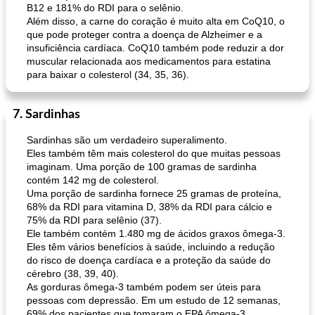
B12 e 181% do RDI para o selênio.
Além disso, a carne do coração é muito alta em CoQ10, o
que pode proteger contra a doença de Alzheimer e a
insuficiência cardíaca. CoQ10 também pode reduzir a dor
muscular relacionada aos medicamentos para estatina
para baixar o colesterol (34, 35, 36).
7. Sardinhas
Sardinhas são um verdadeiro superalimento.
Eles também têm mais colesterol do que muitas pessoas
imaginam. Uma porção de 100 gramas de sardinha
contém 142 mg de colesterol.
Uma porção de sardinha fornece 25 gramas de proteína,
68% da RDI para vitamina D, 38% da RDI para cálcio e
75% da RDI para selênio (37).
Ele também contém 1.480 mg de ácidos graxos ômega-3.
Eles têm vários benefícios à saúde, incluindo a redução
do risco de doença cardíaca e a proteção da saúde do
cérebro (38, 39, 40).
As gorduras ômega-3 também podem ser úteis para
pessoas com depressão. Em um estudo de 12 semanas,
69% dos pacientes que tomaram o EPA ômega-3