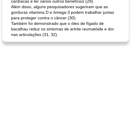
cardíacas e ter vários outros benefícios (29).
Além disso, alguns pesquisadores sugeriram que as
queijo festivo mergulho 'slaw'
perfurador de romã temperada
gorduras vitamina D e ômega-3 podem trabalhar juntas
para proteger contra o câncer (30).
Também foi demonstrado que o óleo de fígado de
bacalhau reduz os sintomas de artrite reumatóide e dor
nas articulações (31, 32).