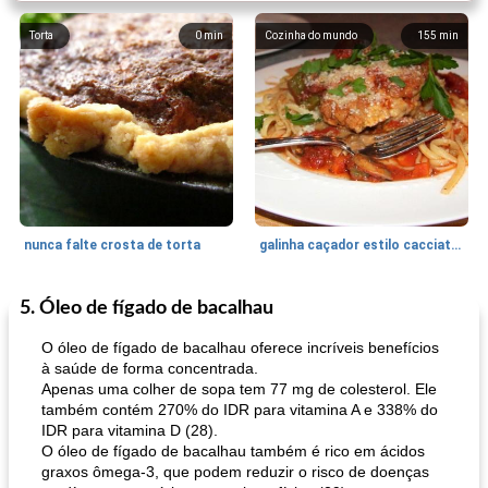
Torta
0
min
Cozinha do mundo
155
min
nunca falte crosta de torta
galinha caçador estilo cacciatore
5. Óleo de fígado de bacalhau
Feriados e Eventos
1470
min
Punch Beverage
25
min
O óleo de fígado de bacalhau oferece incríveis benefícios
à saúde de forma concentrada.
Apenas uma colher de sopa tem 77 mg de colesterol. Ele
também contém 270% do IDR para vitamina A e 338% do
IDR para vitamina D (28).
O óleo de fígado de bacalhau também é rico em ácidos
graxos ômega-3, que podem reduzir o risco de doenças