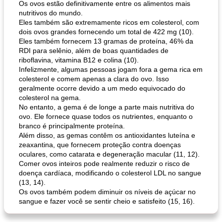
Os ovos estão definitivamente entre os alimentos mais
nutritivos do mundo.
Eles também são extremamente ricos em colesterol, com
dois ovos grandes fornecendo um total de 422 mg (10).
Eles também fornecem 13 gramas de proteína, 46% da
RDI para selênio, além de boas quantidades de
riboflavina, vitamina B12 e colina (10).
Infelizmente, algumas pessoas jogam fora a gema rica em
colesterol e comem apenas a clara do ovo. Isso
pão plano (out)
macarrão e cenouras com ervas picadas
geralmente ocorre devido a um medo equivocado do
colesterol na gema.
No entanto, a gema é de longe a parte mais nutritiva do
ovo. Ele fornece quase todos os nutrientes, enquanto o
branco é principalmente proteína.
Além disso, as gemas contêm os antioxidantes luteína e
zeaxantina, que fornecem proteção contra doenças
oculares, como catarata e degeneração macular (11, 12).
Comer ovos inteiros pode realmente reduzir o risco de
doença cardíaca, modificando o colesterol LDL no sangue
(13, 14).
Os ovos também podem diminuir os níveis de açúcar no
sangue e fazer você se sentir cheio e satisfeito (15, 16).