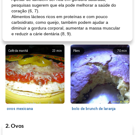
pesquisas sugerem que ela pode melhorar a saúde do
coração (6, 7).
Alimentos lácteos ricos em proteínas e com pouco
carboidrato, como queijo, também podem ajudar a
diminuir a gordura corporal, aumentar a massa muscular
e reduzir a cárie dentária (8, 9).
Café da manhã
23
min
Pães
70
min
ovos mexicana
bolo de brunch de laranja
2. Ovos
Pães De Fermento
130
min
Vegetal
25
min