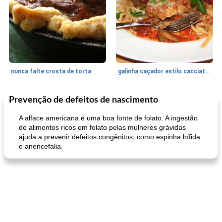
nunca falte crosta de torta
galinha caçador estilo cacciatore
Prevenção de defeitos de nascimento
Feriados e Eventos
1470
min
Punch Beverage
25
min
A alface americana é uma boa fonte de folato. A ingestão
de alimentos ricos em folato pelas mulheres grávidas
ajuda a prevenir defeitos congênitos, como espinha bífida
e anencefalia.
queijo festivo mergulho 'slaw'
perfurador de romã temperada