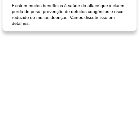
Existem muitos benefícios à saúde da alface que incluem
perda de peso, prevenção de defeitos congênitos e risco
reduzido de muitas doenças. Vamos discutir isso em
detalhes:
pão plano (out)
macarrão e cenouras com ervas picadas