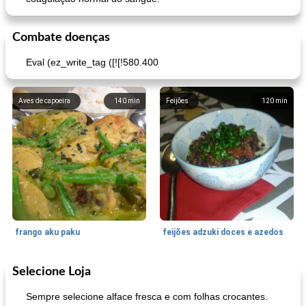
Combate doenças
Eval (ez_write_tag ([![!580.400
Aves de capoeira
140
min
Feijões
120
min
frango aku paku
feijões adzuki doces e azedos
Selecione Loja
Bolos
30
min
Sudoeste da Ásia (Oriente Médio)
70
min
Sempre selecione alface fresca e com folhas crocantes.