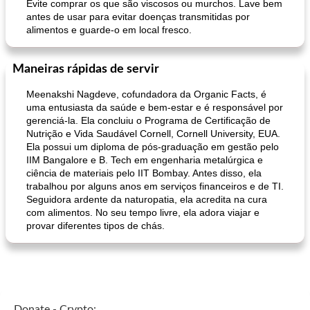
Evite comprar os que são viscosos ou murchos. Lave bem
antes de usar para evitar doenças transmitidas por
alimentos e guarde-o em local fresco.
Maneiras rápidas de servir
Meenakshi Nagdeve, cofundadora da Organic Facts, é
muffins de farelo de harriet
sopa de lentilha líbia
uma entusiasta da saúde e bem-estar e é responsável por
gerenciá-la. Ela concluiu o Programa de Certificação de
Nutrição e Vida Saudável Cornell, Cornell University, EUA.
Ela possui um diploma de pós-graduação em gestão pelo
IIM Bangalore e B. Tech em engenharia metalúrgica e
ciência de materiais pelo IIT Bombay. Antes disso, ela
trabalhou por alguns anos em serviços financeiros e de TI.
Seguidora ardente da naturopatia, ela acredita na cura
com alimentos. No seu tempo livre, ela adora viajar e
provar diferentes tipos de chás.
Donate - Crypto: