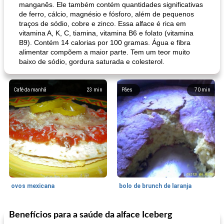
manganês. Ele também contém quantidades significativas
de ferro, cálcio, magnésio e fósforo, além de pequenos
traços de sódio, cobre e zinco. Essa alface é rica em
vitamina A, K, C, tiamina, vitamina B6 e folato (vitamina
B9). Contém 14 calorias por 100 gramas. Água e fibra
alimentar compõem a maior parte. Tem um teor muito
baixo de sódio, gordura saturada e colesterol.
Café da manhã
23
min
Pães
70
min
ovos mexicana
bolo de brunch de laranja
Benefícios para a saúde da alface Iceberg
Pães De Fermento
130
min
Vegetal
25
min