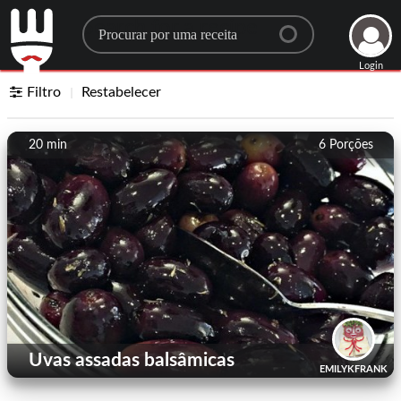
Search for a recipe
Login
Filtro
Restabelecer
20 min
6
Porções
Uvas assadas balsâmicas
EMILYKFRANK