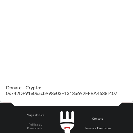
Donate - Crypto:
0x742DF91e06acb998e03F1313a692FFBA4638f407
Mapa do Site
Contato
Política de
Privacidade
Termos e Condições