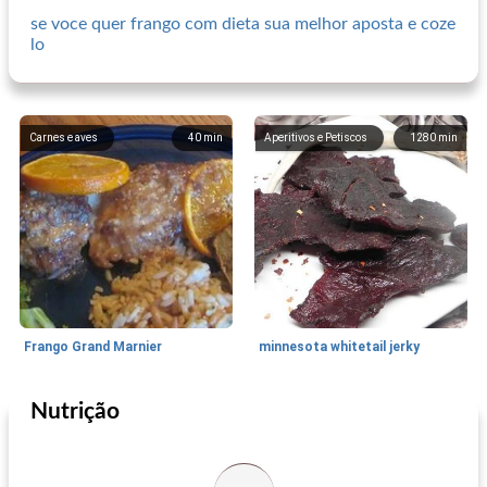
se voce quer frango com dieta sua melhor aposta e coze
lo
Carnes e aves
40
min
Aperitivos e Petiscos
1280
min
Frango Grand Marnier
minnesota whitetail jerky
Nutrição
Aperitivos e Petiscos
40
min
Aperitivos e Petiscos
60
min