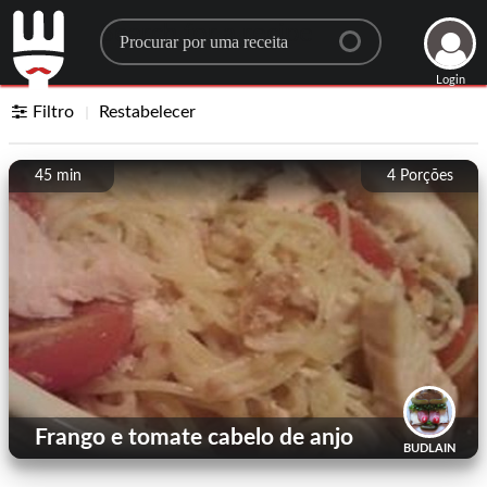
Search for a recipe
Login
Filtro
Restabelecer
45 min
4
Porções
Frango e tomate cabelo de anjo
BUDLAIN