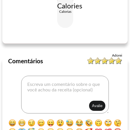
Calories
Calorias
rodelas de lanche de centeio
praças antipasto
Adorei
Comentários